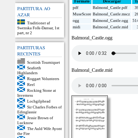
Formato
Descargar
T
PARTITURA AO
pdf
Balmoral_Castle.pdf
3
AZAR
MuseScore
Balmoral_Castle.mscz
2
ogg
Balmoral_Castle.ogg
51
Traditioner af
midi
Balmoral_Castle.mid
Swenska Folk-Dansar, 1st
part, nr 2
Balmoral_Castle.ogg
PARTITURAS
RECENTES
Scottish Tourniquet
Seaforth
Balmoral_Castle.mid
Highlanders
Roggart Volunteers
Reel
Rocking Stone at
Inverness
Lochgilphead
Sir Charles Forbes of
Edinglassie
Jessie Brown of
Lucknow
The Auld Wife Ayont
the Fire