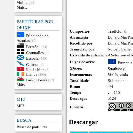
Violín
(943)
Máis…
PARTITURAS POR
ORIXE
Compositor
Tradicional
Principado de
Arranxista
Donald MacPhee
Asturias
(10)
Recollido por
Donald MacPh
Bretaña
(673)
Transcrito por
Norbert Caillet
Cornualles
(3)
Extraída da colección
A Selection of
Escocia
(569)
Lugar de orixe
Europa
Galicia
(49)
Xénero
Strathspey
Illa de Man
(3)
Irlanda
Instrumentos
Violín
,
viola
(290)
País de Gales
(17)
Tonalidade
Si ♭ maior
Máis…
Ritmo
4/4
Tempo
♩=115
MP3
Descargas
5124
MP3
Licenza
BUSCA
Descargar
Busca de partituras