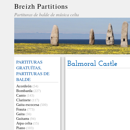
Breizh Partitions
Partituras de balde de música celta
PARTITURAS
Balmoral Castle
GRATUÍTAS,
PARTITURAS DE
BALDE
Acordeón
(54)
Bombarda
(227)
Canto
(143)
Clarinete
(117)
Gaita escocesa
(500)
Frauta
(773)
Gaita
(56)
Guitarra
(94)
Arpa celta
(15)
Piano
(103)