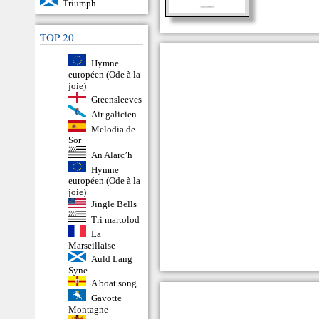
Triumph
TOP 20
Hymne
européen (Ode à la
joie)
Greensleeves
Air galicien
Melodia de
Sor
An Alarc’h
Hymne
européen (Ode à la
joie)
Jingle Bells
Tri martolod
La
Marseillaise
Auld Lang
Syne
A boat song
Gavotte
Montagne