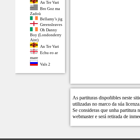
An Ter Vari
Bro Goz ma
Zadoù
Bellamy’s jig
Greensleaves
Oh Danny
Boy (Londonderry
Aire)
An Ter Vari
Echu eo ar
mare
Vals 2
As partituras dispoñibles neste si
utilizadas no marco da súa licenza
Se consideras que unha partitura n
webmaster
e será retirada de inme