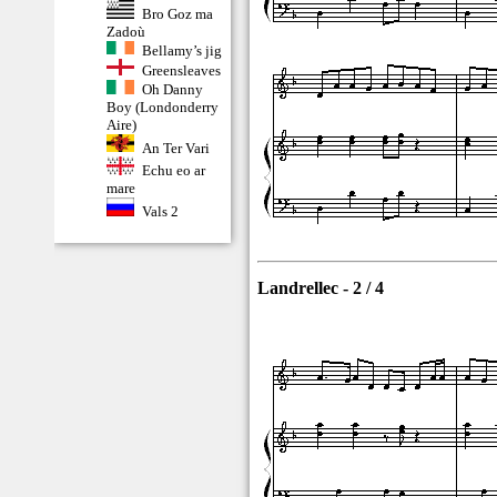
Bro Goz ma
Zadoù
Bellamy’s jig
Greensleaves
Oh Danny
Boy (Londonderry
Aire)
An Ter Vari
Echu eo ar
mare
Vals 2
Landrellec - 2 / 4