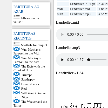
Landrellec_4_4.gif
14.30 K
PARTITURA AO
midi
Landrellec.mid
11.65 K
AZAR
MP3
Landrellec.mp3
3.72 M
Elle est où ma
valise ?
Landrellec.mid
PARTITURAS
RECENTES
Scottish Tourniquet
Landrellec.mp3
Wm. Mackay’s
Farewell to the 74th
Wm. Mackay’s
Farewell to the 74th
The Ewie with the
Crooked Horn
Landrellec - 1 / 4
Triumph
Strathspey
Francis Fraser
Reel
Will You Go to the
Isle of Skye
The Weaver and the
Tailor