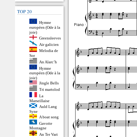
TOP 20
Hymne
européen (Ode à la
joie)
Greensleeves
Air galicien
Melodia de
Sor
An Alarc’h
Hymne
européen (Ode à la
joie)
Jingle Bells
Tri martolod
La
Marseillaise
Auld Lang
Syne
A boat song
Gavotte
Montagne
An Ter Vari