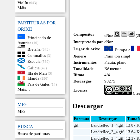
Violín
(943)
Máis…
PARTITURAS POR
ORIXE
Compositor
eNoz
(2
Principado de
Interpretada por
eNoz
Asturias
(10)
Lugar de orixe
Bretaña
(673)
Europa
>
Cornualles
(3)
Xénero
Plinn ton simpl
Escocia
(569)
Instrumentos
Frauta
,
piano
Galicia
(49)
Tonalidade
Ré menor
Illa de Man
(3)
Ritmo
4/4
Irlanda
(290)
Descargas
90275
País de Gales
(17)
Máis…
Licenza
Cre
MP3
Descargar
MP3
Formato
Descargar
Tamañ
gif
Landrellec_1_4.gif
13.87 K
BUSCA
Landrellec_2_4.gif
13.64 K
Busca de partituras
Landrellec_3_4.gif
12.37 K