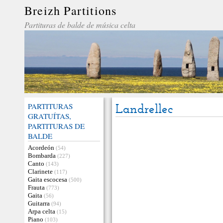
Breizh Partitions
Partituras de balde de música celta
PARTITURAS
Landrellec
GRATUÍTAS,
PARTITURAS DE
BALDE
Acordeón
(54)
Bombarda
(227)
Canto
(143)
Clarinete
(117)
Gaita escocesa
(500)
Frauta
(773)
Gaita
(56)
Guitarra
(94)
Arpa celta
(15)
Piano
(103)