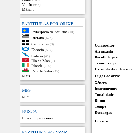
Violín
(943)
Máis…
PARTITURAS POR ORIXE
Principado de Asturias
(10)
Bretaña
(673)
Cornualles
(3)
Compositor
Escocia
(569)
Arranxista
Galicia
(49)
Recollido por
Illa de Man
(3)
Transcrito por
Irlanda
(290)
Extraída da colección
País de Gales
(17)
Lugar de orixe
Máis…
Xénero
Instrumentos
MP3
Tonalidade
MP3
Ritmo
Tempo
BUSCA
Descargas
Busca de partituras
Licenza
PARTITURA AO AZAR