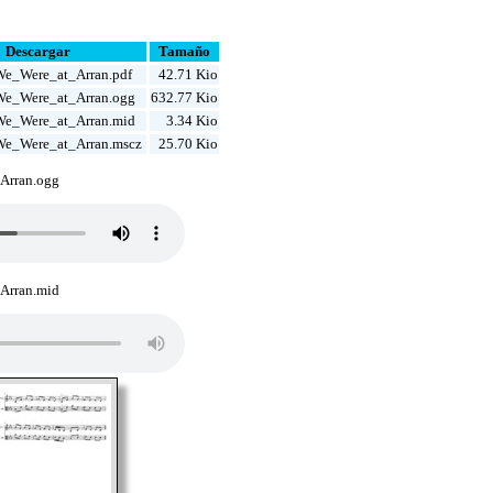
Descargar
Tamaño
e_Were_at_Arran.pdf
42.71 Kio
e_Were_at_Arran.ogg
632.77 Kio
e_Were_at_Arran.mid
3.34 Kio
e_Were_at_Arran.mscz
25.70 Kio
Arran.ogg
Arran.mid