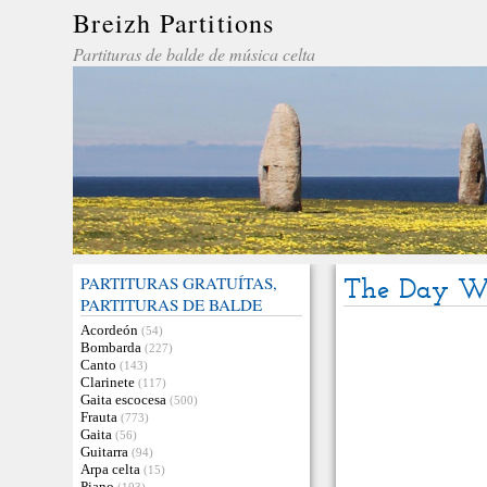
Breizh Partitions
Partituras de balde de música celta
PARTITURAS GRATUÍTAS,
The Day W
PARTITURAS DE BALDE
Acordeón
(54)
Bombarda
(227)
Canto
(143)
Clarinete
(117)
Gaita escocesa
(500)
Frauta
(773)
Gaita
(56)
Guitarra
(94)
Arpa celta
(15)
Piano
(103)