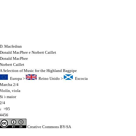
D. Macfedran
Donald MacPhee e Norbert Caillet
Donald MacPhee
Norbert Caillet
A Selection of Music for the Highland Bagpipe
Europa
>
Reino Unido
>
Escocia
Marcha 2/4
Violín
,
viola
Si ♭ maior
2/4
♩=95
4456
Creative Commons BY-SA