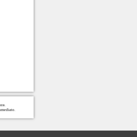
nza.
inmediato.