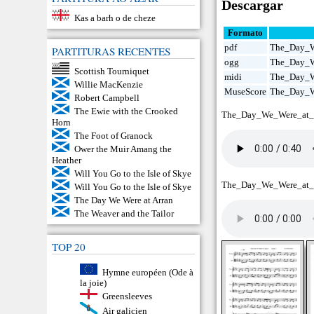
Descargar
Kas a barh o de cheze
Formato
pdf
The_Day_W
PARTITURAS RECENTES
ogg
The_Day_W
Scottish Tourniquet
midi
The_Day_W
Willie MacKenzie
MuseScore
The_Day_W
Robert Campbell
The Ewie with the Crooked
The_Day_We_Were_at_
Horn
The Foot of Granock
Ower the Muir Amang the
Heather
Will You Go to the Isle of Skye
The_Day_We_Were_at_
Will You Go to the Isle of Skye
The Day We Were at Arran
The Weaver and the Tailor
TOP 20
Hymne européen (Ode à
la joie)
Greensleeves
Air galicien