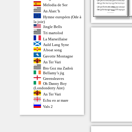
Melodia de Sor
An Alarc’h
Hymne européen (Ode à
la joie)
Jingle Bells
Tri martolod
La Marseillaise
Auld Lang Syne
A boat song
Gavotte Montagne
An Ter Vari
Bro Goz ma Zadoù
Bellamy’s jig
Greensleaves
Oh Danny Boy
(Londonderry Aire)
An Ter Vari
Echu eo ar mare
Vals 2