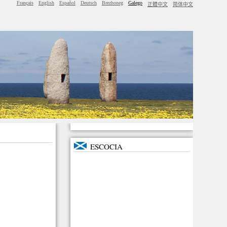
Français
English
Español
Deutsch
Brezhoneg
Galego
正體中文
简体中文
ESCOCIA