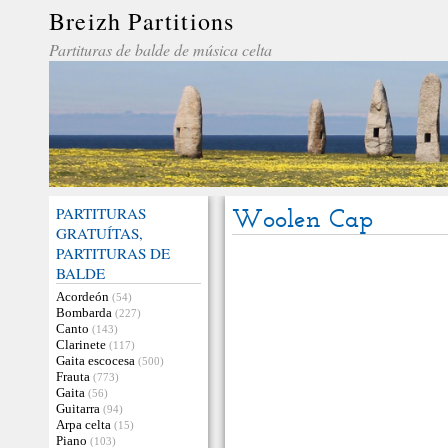
Breizh Partitions
Partituras de balde de música celta
PARTITURAS
Woolen Cap
GRATUÍTAS,
PARTITURAS DE
BALDE
Acordeón
(54)
Bombarda
(227)
Canto
(143)
Clarinete
(117)
Gaita escocesa
(500)
Frauta
(773)
Gaita
(56)
Guitarra
(94)
Arpa celta
(15)
Piano
(103)