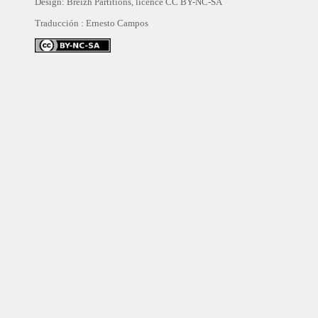
Design: Breizh Partitions, licence
CC BY-NC-SA
Traducción :
Ernesto Campos