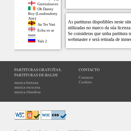
Greensleaves
Oh Danny
Boy (Londonderry
Aire)
As partituras dispoñibles neste si
An Ter Vari
utilizadas no marco da súa licenza
Echu eo ar
Se consideras que unha partitura n
mare
webmaster
e será retirada de inme
Vals 2
PARTITURAS GRATUÍTAS,
CONTACTO
PARTITURAS DE BALDE
Contacto
Cookies
musica bretona
musica escocesa
musica irlandesa