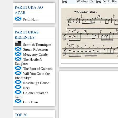
jpg
Woolen_Cap.jpg
52.21 Kio
PARTITURA AO
AZAR
Perth Hunt
PARTITURAS
RECENTES
Scottish Tourniquet
Struan Robertson
Meggerny Castle
The Hostler’s
Daughter
The Foot of Granock
Will You Go to the
Isle of Skye
Rosehaugh House
Reel
Colonel Stuart of
Garth
Corn Bran
TOP 20