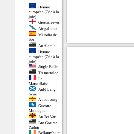
Hymne
européen (Ode à la
joie)
Greensleeves
Air galicien
Melodia de
Sor
An Alarc’h
Hymne
européen (Ode à la
joie)
Jingle Bells
Tri martolod
La
Marseillaise
Auld Lang
Syne
A boat song
Gavotte
Montagne
An Ter Vari
Bro Goz ma
Zadoù
Bellamy’s jig