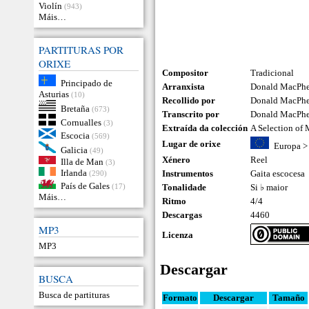
Violín
(943)
Máis…
PARTITURAS POR
ORIXE
Compositor
Tradicional
Principado de
Arranxista
Donald MacPh
Asturias
(10)
Recollido por
Donald MacPh
Bretaña
(673)
Transcrito por
Donald MacPh
Cornualles
(3)
Extraída da colección
A Selection of
Escocia
(569)
Lugar de orixe
Europa
Galicia
(49)
Xénero
Reel
Illa de Man
(3)
Irlanda
Instrumentos
Gaita escocesa
(290)
País de Gales
(17)
Tonalidade
Si ♭ maior
Máis…
Ritmo
4/4
Descargas
4460
MP3
Licenza
MP3
Descargar
BUSCA
Busca de partituras
Formato
Descargar
Tamaño