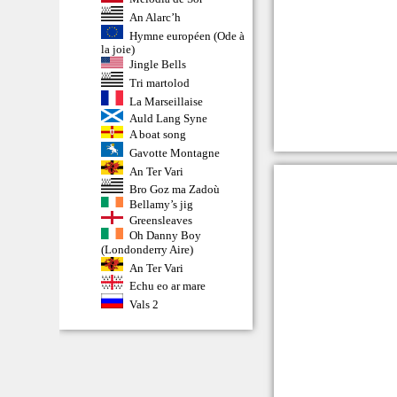
An Alarc’h
Hymne européen (Ode à
la joie)
Jingle Bells
Tri martolod
La Marseillaise
Auld Lang Syne
A boat song
Gavotte Montagne
An Ter Vari
Bro Goz ma Zadoù
Bellamy’s jig
Greensleaves
Oh Danny Boy
(Londonderry Aire)
An Ter Vari
Echu eo ar mare
Vals 2