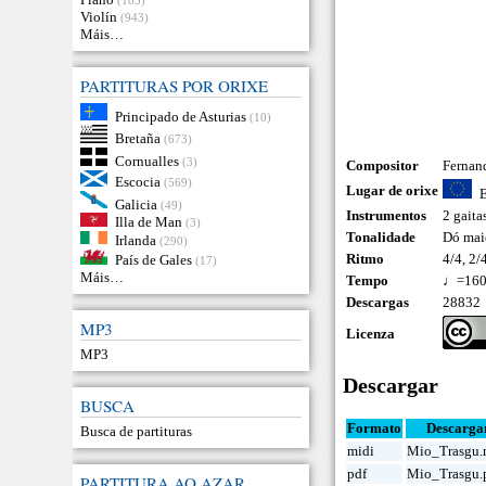
Violín
(943)
Máis…
PARTITURAS POR ORIXE
Principado de Asturias
(10)
Bretaña
(673)
Cornualles
(3)
Compositor
Fernan
Escocia
(569)
Lugar de orixe
Galicia
(49)
Instrumentos
2 gaita
Illa de Man
(3)
Tonalidade
Dó mai
Irlanda
(290)
Ritmo
4/4, 2/
País de Gales
(17)
Máis…
Tempo
♩=16
Descargas
28832
MP3
Licenza
MP3
Descargar
BUSCA
Formato
Descarga
Busca de partituras
midi
Mio_Trasgu.
pdf
Mio_Trasgu.
PARTITURA AO AZAR