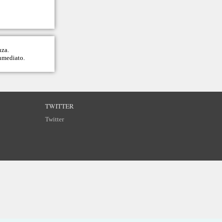
nza.
inmediato.
TWITTER
Twitter