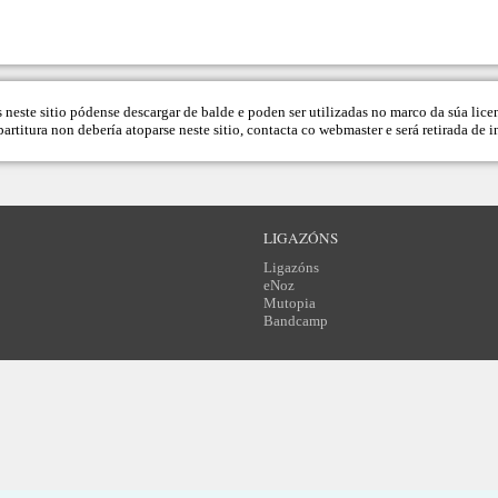
s neste sitio pódense descargar de balde e poden ser utilizadas no marco da súa lice
artitura non debería atoparse neste sitio, contacta co
webmaster
e será retirada de 
LIGAZÓNS
Ligazóns
eNoz
Mutopia
Bandcamp