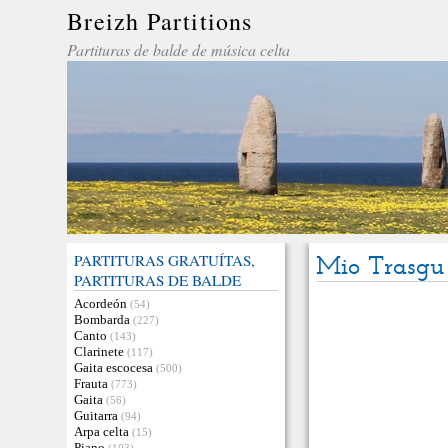
Breizh Partitions
Partituras de balde de música celta
PARTITURAS GRATUÍTAS,
Mio Trasgu
PARTITURAS DE BALDE
Acordeón
(54)
Bombarda
(227)
Canto
(143)
Clarinete
(117)
Gaita escocesa
(500)
Frauta
(773)
Gaita
(56)
Guitarra
(94)
Arpa celta
(15)
Piano
(103)