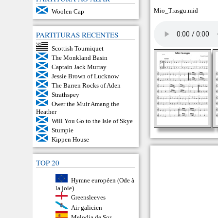
Mio_Trasgu.mid
Woolen Cap
PARTITURAS RECENTES
Scottish Tourniquet
The Monkland Basin
Captain Jack Murray
Jessie Brown of Lucknow
The Barren Rocks of Aden
Strathspey
Ower the Muir Amang the
Heather
Will You Go to the Isle of Skye
Stumpie
Kippen House
TOP 20
Hymne européen (Ode à
la joie)
Greensleeves
Air galicien
Melodia de Sor