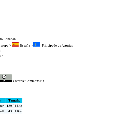
do Rabadán
Europa
>
España
>
Principado de Asturias
s
or
4
0
Creative Commons BY
r
Tamaño
mid
189.01 Kio
pdf
43.61 Kio