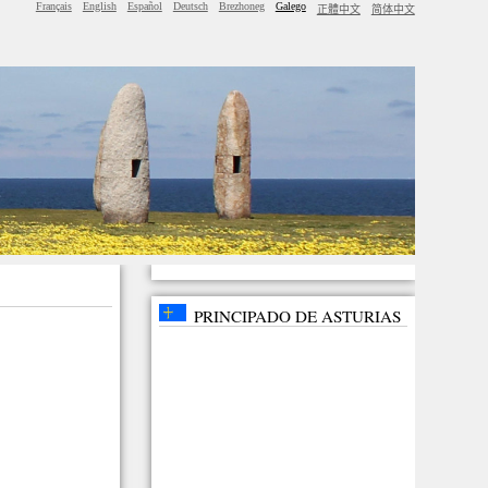
Français
English
Español
Deutsch
Brezhoneg
Galego
正體中文
简体中文
PRINCIPADO DE ASTURIAS