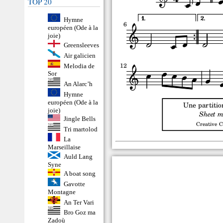
TOP 20
Hymne
européen (Ode à la
joie)
Greensleeves
Air galicien
Melodia de
Sor
An Alarc’h
Hymne
européen (Ode à la
joie)
Jingle Bells
Tri martolod
La
Marseillaise
Auld Lang
Syne
A boat song
Gavotte
Montagne
An Ter Vari
Bro Goz ma
Zadoù