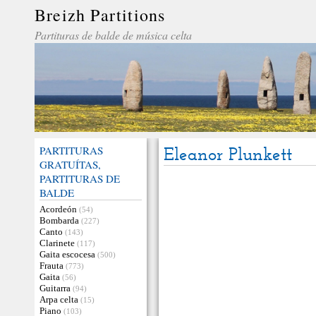
Breizh Partitions
Partituras de balde de música celta
PARTITURAS
Eleanor Plunkett
GRATUÍTAS,
PARTITURAS DE
BALDE
Acordeón
(54)
Bombarda
(227)
Canto
(143)
Clarinete
(117)
Gaita escocesa
(500)
Frauta
(773)
Gaita
(56)
Guitarra
(94)
Arpa celta
(15)
Piano
(103)