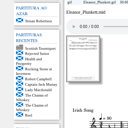
gif
Eleanor_Plunkett.gif
30.6
PARTITURA AO
Eleanor_Plunkett.mid
AZAR
Struan Robertson
PARTITURAS
RECENTES
Scottish Tourniquet
Rejected Suitor
Health and
Prosperity
Rocking Stone at
Inverness
Robert Campbell
Captain Jack Murray
Lady Macdonald
The Charms of
Whiskey
The Charms of
Whiskey
Reel