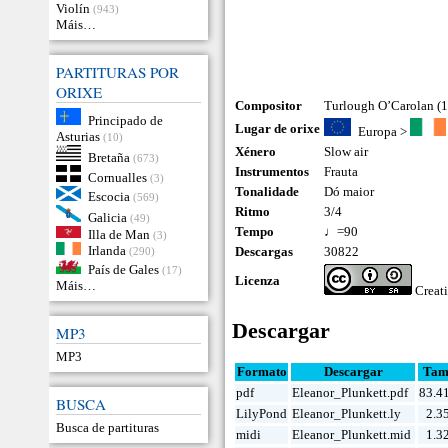
Violín
(943)
Máis…
PARTITURAS POR
ORIXE
Compositor
Turlough O’Carolan (
Principado de
Lugar de orixe
Europa
>
Asturias
(10)
Xénero
Slow air
Bretaña
(673)
Instrumentos
Frauta
Cornualles
(3)
Tonalidade
Dó maior
Escocia
(569)
Ritmo
3/4
Galicia
(49)
Tempo
♩=90
Illa de Man
(3)
Irlanda
Descargas
30822
(290)
País de Gales
(17)
Licenza
Máis…
Creat
Descargar
MP3
MP3
Formato
Descargar
Tam
pdf
Eleanor_Plunkett.pdf
83.4
BUSCA
LilyPond
Eleanor_Plunkett.ly
2.3
Busca de partituras
midi
Eleanor_Plunkett.mid
1.3