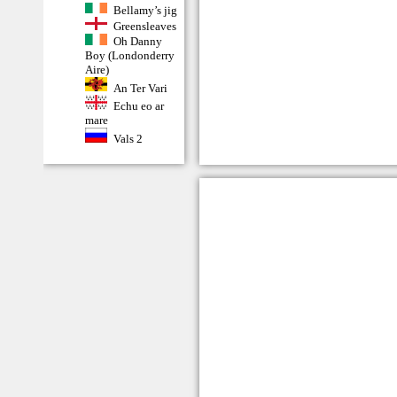
Bellamy’s jig
Greensleaves
Oh Danny
Boy (Londonderry
Aire)
An Ter Vari
Echu eo ar
mare
Vals 2