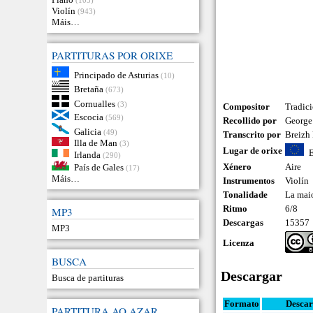
Violín
(943)
Máis…
PARTITURAS POR ORIXE
Principado de Asturias
(10)
Bretaña
(673)
Cornualles
(3)
Compositor
Tradic
Escocia
(569)
Recollido por
George 
Galicia
(49)
Transcrito por
Breizh 
Illa de Man
(3)
Lugar de orixe
Irlanda
(290)
Xénero
Aire
País de Gales
(17)
Máis…
Instrumentos
Violín
Tonalidade
La mai
Ritmo
6/8
MP3
Descargas
15357
MP3
Licenza
BUSCA
Descargar
Busca de partituras
Formato
Descar
PARTITURA AO AZAR