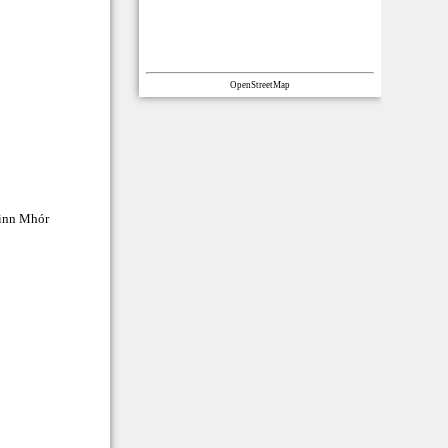
OpenStreetMap
inn Mhór