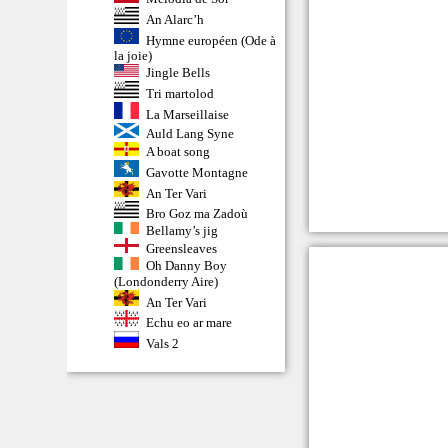
An Alarc’h
Hymne européen (Ode à
la joie)
Jingle Bells
Tri martolod
La Marseillaise
Auld Lang Syne
A boat song
Gavotte Montagne
An Ter Vari
Bro Goz ma Zadoù
Bellamy’s jig
Greensleaves
Oh Danny Boy
(Londonderry Aire)
An Ter Vari
Echu eo ar mare
Vals 2