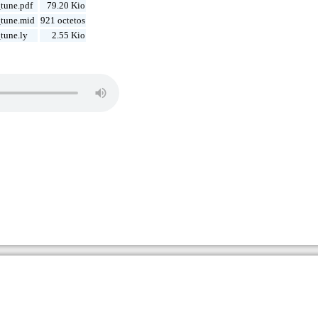
tune.pdf
79.20 Kio
tune.mid
921 octetos
tune.ly
2.55 Kio