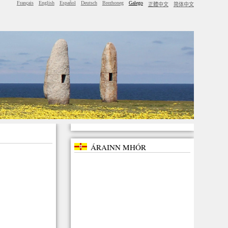
Français
English
Español
Deutsch
Brezhoneg
Galego
正體中文
简体中文
ÁRAINN MHÓR