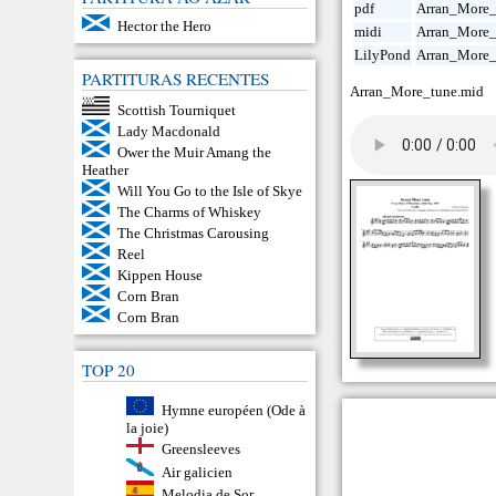
pdf
Arran_More_
Hector the Hero
midi
Arran_More_
LilyPond
Arran_More_
PARTITURAS RECENTES
Arran_More_tune.mid
Scottish Tourniquet
Lady Macdonald
Ower the Muir Amang the
Heather
Will You Go to the Isle of Skye
The Charms of Whiskey
The Christmas Carousing
Reel
Kippen House
Corn Bran
Corn Bran
TOP 20
Hymne européen (Ode à
la joie)
Greensleeves
Air galicien
Melodia de Sor