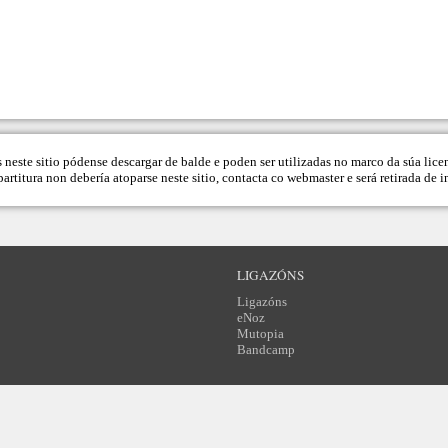
s neste sitio pódense descargar de balde e poden ser utilizadas no marco da súa lice
artitura non debería atoparse neste sitio, contacta co
webmaster
e será retirada de 
LIGAZÓNS
Ligazóns
eNoz
Mutopia
Bandcamp