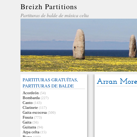
Breizh Partitions
Partituras de balde de música celta
PARTITURAS GRATUÍTAS,
Arran More
PARTITURAS DE BALDE
Acordeón
(54)
Bombarda
(227)
Canto
(143)
Clarinete
(117)
Gaita escocesa
(500)
Frauta
(773)
Gaita
(56)
Guitarra
(94)
Arpa celta
(15)
Piano
(103)