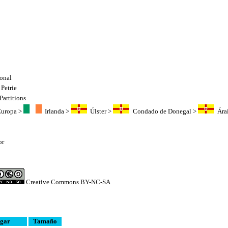
ional
Petrie
Partitions
Europa
>
Irlanda
>
Úlster
>
Condado de Donegal
>
Ára
or
Creative Commons BY-NC-SA
gar
Tamaño