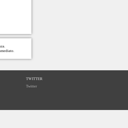
nza.
inmediato.
TWITTER
Twitter