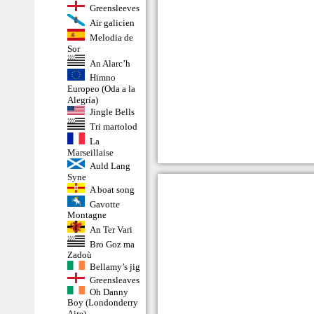
Greensleeves
Air galicien
Melodia de
Sor
An Alarc’h
Himno
Europeo (Oda a la
Alegría)
Jingle Bells
Tri martolod
La
Marseillaise
Auld Lang
Syne
A boat song
Gavotte
Montagne
An Ter Vari
Bro Goz ma
Zadoù
Bellamy’s jig
Greensleaves
Oh Danny
Boy (Londonderry
Aire)