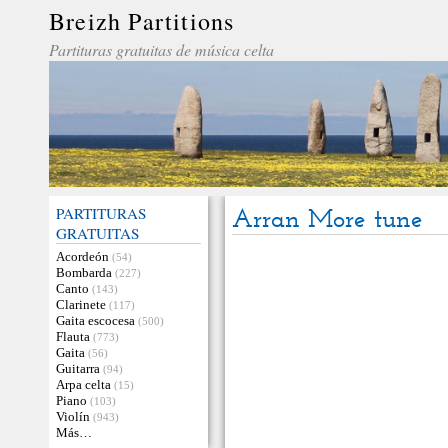
Breizh Partitions
Partituras gratuitas de música celta
PARTITURAS
Arran More tune
GRATUITAS
Acordeón
(54)
Bombarda
(227)
Canto
(143)
Clarinete
(117)
Gaita escocesa
(500)
Flauta
(773)
Gaita
(56)
Guitarra
(94)
Arpa celta
(15)
Piano
(103)
Violín
(943)
Más…