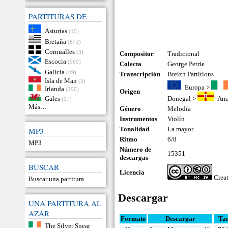
PARTITURAS DE
Asturias
(10)
Bretaña
(673)
Cornualles
(3)
Compositor
Tradicional
Escocia
(569)
Colecta
George Petrie
Galicia
(49)
Transcripción
Breizh Partitions
Isla de Man
(3)
Europa
>
Irlanda
(290)
Origen
Gales
Donegal
>
Arr
(17)
Más…
Género
Melodía
Instrumentos
Violín
Tonalidad
La mayor
MP3
Ritmo
6/8
MP3
Número de
15351
descargas
BUSCAR
Licencia
Crea
Buscar una partitura
Descargar
UNA PARTITURA AL
AZAR
Formato
Descargar
Ta
The Silver Spear