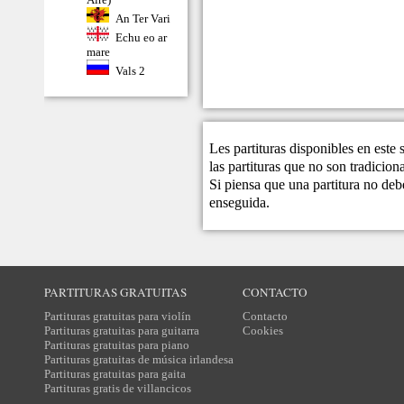
An Ter Vari
Echu eo ar
mare
Vals 2
Les partituras disponibles en este
las partituras que no son tradicio
Si piensa que una partitura no debe
enseguida.
PARTITURAS GRATUITAS
CONTACTO
Partituras gratuitas para violín
Contacto
Partituras gratuitas para guitarra
Cookies
Partituras gratuitas para piano
Partituras gratuitas de música irlandesa
Partituras gratuitas para gaita
Partituras gratis de villancicos