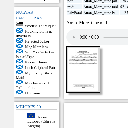
pdf
Arran_More_tune.pdf
79.
midi
Arran_More_tune.mid
921 
NUEVAS
LilyPond
Arran_More_tune.ly
2.
PARTITURAS
Arran_More_tune.mid
Scottish Tourniquet
Rocking Stone at
Inverness
Rejected Suitor
Meg Merrilees
Will You Go to the
Isle of Skye
Kippen House
Loch Gilphead Fair
My Lovely Black
Maid
Marchioness of
Tullibardine
Duntroon
MEJORES 20
Himno
Europeo (Oda a la
Alegría)