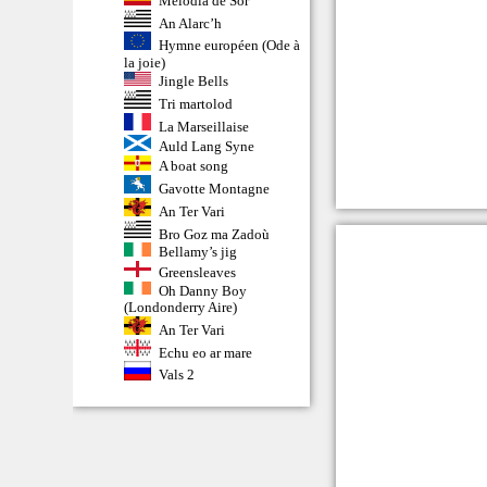
Melodia de Sor
An Alarc’h
Hymne européen (Ode à
la joie)
Jingle Bells
Tri martolod
La Marseillaise
Auld Lang Syne
A boat song
Gavotte Montagne
An Ter Vari
Bro Goz ma Zadoù
Bellamy’s jig
Greensleaves
Oh Danny Boy
(Londonderry Aire)
An Ter Vari
Echu eo ar mare
Vals 2