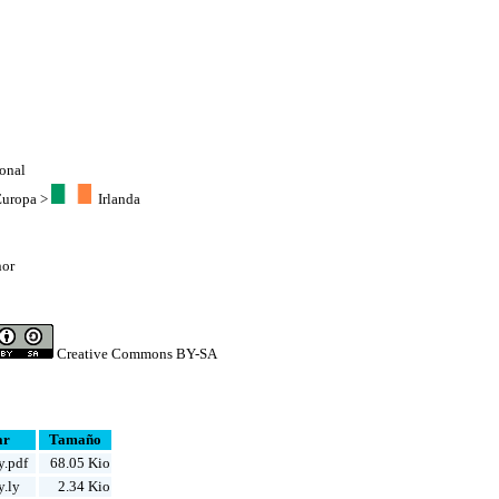
ional
Europa
>
Irlanda
g
or
Creative Commons BY-SA
ar
Tamaño
y.pdf
68.05 Kio
y.ly
2.34 Kio