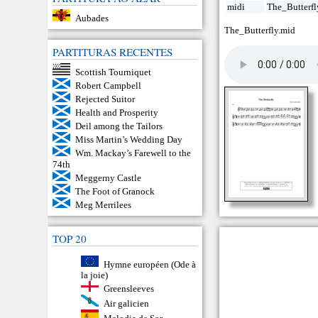
midi
The_Butterfl
Aubades
The_Butterfly.mid
PARTITURAS RECENTES
Scottish Tourniquet
Robert Campbell
Rejected Suitor
Health and Prosperity
Deil among the Tailors
Miss Martin’s Wedding Day
Wm. Mackay’s Farewell to the
74th
Meggerny Castle
The Foot of Granock
Meg Merrilees
TOP 20
Hymne européen (Ode à
la joie)
Greensleeves
Air galicien