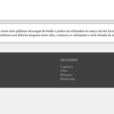
s neste sitio pódense descargar de balde e poden ser utilizadas no marco da súa lice
artitura non debería atoparse neste sitio, contacta co
webmaster
e será retirada de 
LIGAZÓNS
Ligazóns
eNoz
Mutopia
Bandcamp