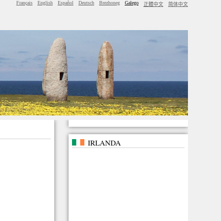
Français
English
Español
Deutsch
Brezhoneg
Galego
正體中文
简体中文
IRLANDA