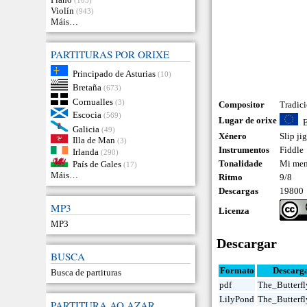
Violín
(943)
Máis…
PARTITURAS POR ORIXE
Principado de Asturias
(10)
Bretaña
(673)
Cornualles
(3)
Compositor
Tradic
Escocia
(569)
Lugar de orixe
Galicia
(49)
Xénero
Slip ji
Illa de Man
(3)
Instrumentos
Fiddle
Irlanda
(290)
Tonalidade
Mi men
País de Gales
(17)
Máis…
Ritmo
9/8
Descargas
19800
MP3
Licenza
MP3
Descargar
BUSCA
Formato
Descarg
Busca de partituras
pdf
The_Butterfl
LilyPond
The_Butterfl
PARTITURA AO AZAR