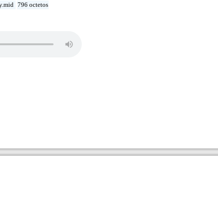
y.mid
796 octetos