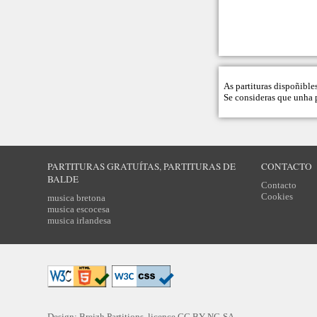
As partituras dispoñible
Se consideras que unha p
PARTITURAS GRATUÍTAS, PARTITURAS DE
CONTACTO
BALDE
Contacto
Cookies
musica bretona
musica escocesa
musica irlandesa
Design: Breizh Partitions, licence
CC BY-NC-SA