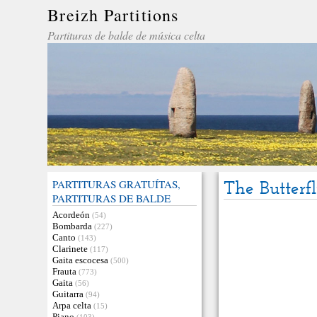
Breizh Partitions
Partituras de balde de música celta
PARTITURAS GRATUÍTAS,
The Butterf
PARTITURAS DE BALDE
Acordeón
(54)
Bombarda
(227)
Canto
(143)
Clarinete
(117)
Gaita escocesa
(500)
Frauta
(773)
Gaita
(56)
Guitarra
(94)
Arpa celta
(15)
Piano
(103)