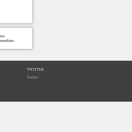
nza.
inmediato.
TWITTER
Twitter