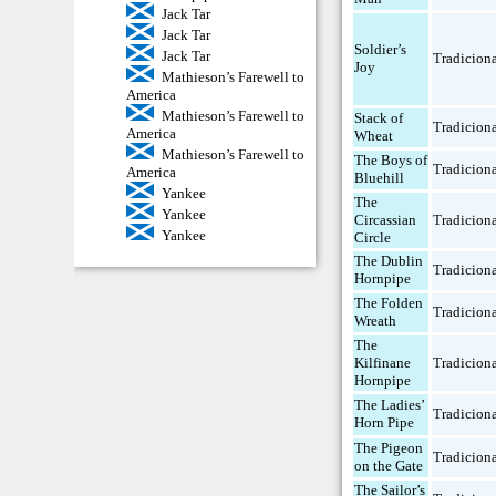
Jack Tar
Jack Tar
Soldier’s
Jack Tar
Tradicion
Joy
Mathieson’s Farewell to
America
Mathieson’s Farewell to
Stack of
Tradicion
America
Wheat
Mathieson’s Farewell to
The Boys of
Tradicion
America
Bluehill
Yankee
The
Yankee
Circassian
Tradicion
Yankee
Circle
The Dublin
Tradicion
Hornpipe
The Folden
Tradicion
Wreath
The
Kilfinane
Tradicion
Hornpipe
The Ladies’
Tradicion
Horn Pipe
The Pigeon
Tradicion
on the Gate
The Sailor’s