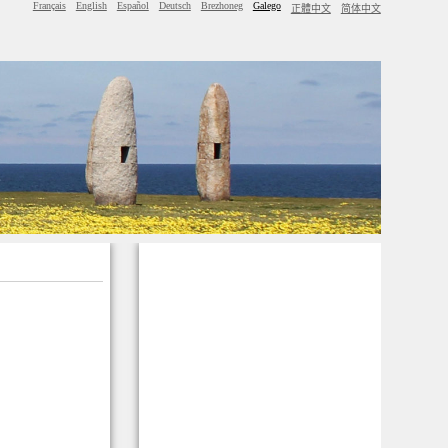
Français
English
Español
Deutsch
Brezhoneg
Galego
正體中文
简体中文