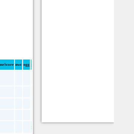
seScore
nwc
ogg
pdf
png
pdf