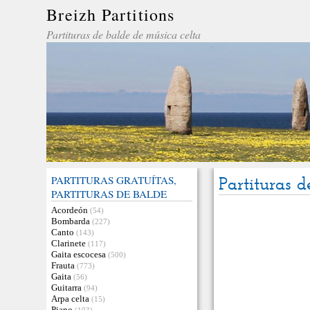
Breizh Partitions
Partituras de balde de música celta
PARTITURAS GRATUÍTAS,
Partituras d
PARTITURAS DE BALDE
Acordeón
(54)
Bombarda
(227)
Canto
(143)
Clarinete
(117)
Gaita escocesa
(500)
Frauta
(773)
Gaita
(56)
Guitarra
(94)
Arpa celta
(15)
Piano
(103)