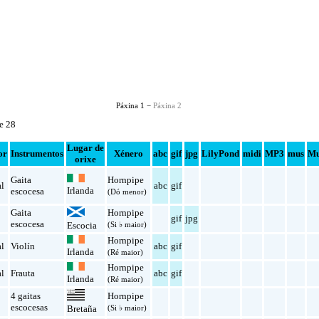
Páxina 1 −
Páxina 2
de 28
Lugar de
or
Instrumentos
Xénero
abc
gif
jpg
LilyPond
midi
MP3
mus
Mu
orixe
Gaita
Hornpipe
al
abc
gif
Irlanda
escocesa
(Dó menor)
Gaita
Hornpipe
gif
jpg
escocesa
Escocia
(Si ♭ maior)
Hornpipe
al
Violín
abc
gif
Irlanda
(Ré maior)
Hornpipe
al
Frauta
abc
gif
Irlanda
(Ré maior)
4 gaitas
Hornpipe
escocesas
(Si ♭ maior)
Bretaña