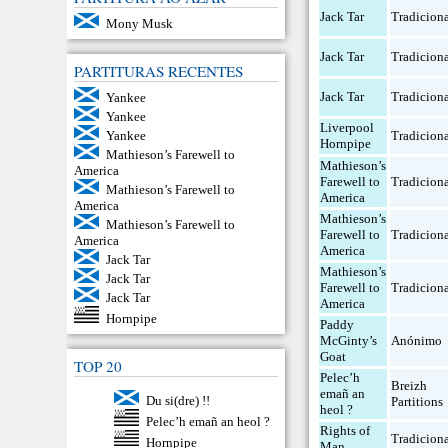
Jack Tar
Tradicion
Mony Musk
Jack Tar
Tradicion
PARTITURAS RECENTES
Jack Tar
Tradicion
Yankee
Yankee
Liverpool
Tradicion
Yankee
Hornpipe
Mathieson’s Farewell to
Mathieson’s
America
Farewell to
Tradicion
Mathieson’s Farewell to
America
America
Mathieson’s
Mathieson’s Farewell to
Farewell to
Tradicion
America
America
Jack Tar
Mathieson’s
Jack Tar
Farewell to
Tradicion
Jack Tar
America
Hornpipe
Paddy
McGinty’s
Anónimo
Goat
TOP 20
Pelec’h
Breizh
emañ an
Du si(dre) !!
Partitions
heol ?
Pelec’h emañ an heol ?
Rights of
Tradicion
Hornpipe
Man