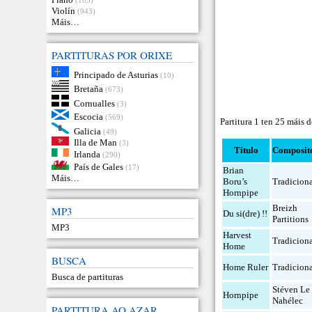
Violín
(943)
Máis…
PARTITURAS POR ORIXE
Principado de Asturias
(10)
Bretaña
(673)
Cornualles
(3)
Escocia
(569)
Partitura 1 ten 25 máis 
Galicia
(49)
Illa de Man
(3)
Título
Composit
Irlanda
(290)
País de Gales
(17)
Brian
Máis…
Boru’s
Tradicion
Hornpipe
Breizh
MP3
Du si(dre) !!
Partitions
MP3
Harvest
Tradicion
Home
BUSCA
Home Ruler
Tradicion
Busca de partituras
Stéven Le
Hornpipe
Nahélec
PARTITURA AO AZAR