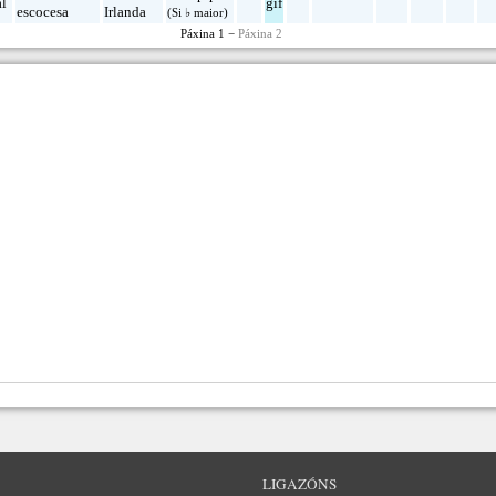
al
gif
escocesa
Irlanda
(Si ♭ maior)
Páxina 1 −
Páxina 2
LIGAZÓNS