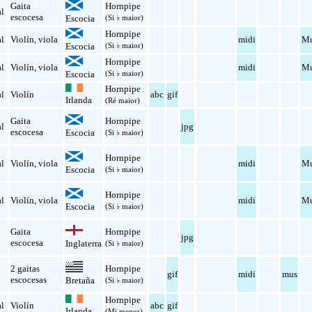
Gaita
Hornpipe
al
escocesa
Escocia
(Si ♭ maior)
Hornpipe
al
Violín
,
viola
midi
Mu
Escocia
(Si ♭ maior)
Hornpipe
al
Violín
,
viola
midi
Mu
Escocia
(Si ♭ maior)
Hornpipe
al
Violín
abc
gif
Irlanda
(Ré maior)
Gaita
Hornpipe
al
jpg
escocesa
Escocia
(Si ♭ maior)
Hornpipe
al
Violín
,
viola
midi
Mu
Escocia
(Si ♭ maior)
Hornpipe
al
Violín
,
viola
midi
Mu
Escocia
(Si ♭ maior)
Gaita
Hornpipe
jpg
escocesa
Inglaterra
(Si ♭ maior)
2 gaitas
Hornpipe
gif
midi
mus
escocesas
Bretaña
(Si ♭ maior)
Hornpipe
al
Violín
abc
gif
Irlanda
(Mi menor)