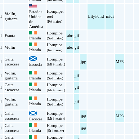
Hornpipe
,
Estados
Violín
,
al
reel
LilyPond
midi
Unidos
guitarra
de
(Ré maior)
América
Hornpipe
al
Frauta
abc
gif
Irlanda
(Sol maior)
Hornpipe
al
Violín
abc
gif
Irlanda
(Ré maior)
Gaita
Hornpipe
al
jpg
MP3
escocesa
Escocia
(Mi ♭ maior)
Violín
,
Hornpipe
al
gif
guitarra
Irlanda
(Sol maior)
Gaita
Hornpipe
al
gif
escocesa
Irlanda
(Mi ♭ maior)
Violín
,
Hornpipe
al
gif
Irlanda
guitarra
(Sol maior)
Gaita
Hornpipe
al
jpg
MP3
escocesa
Escocia
(Mi ♭ maior)
Gaita
Hornpipe
al
jpg
escocesa
Irlanda
(Si ♭ maior)
Gaita
Hornpipe