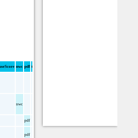
seScore
nwc
pdf
txt
nwc
pdf
pdf