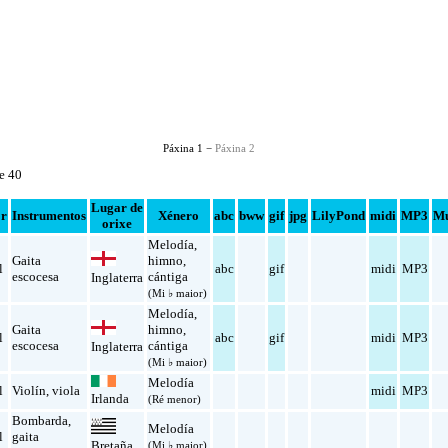
Páxina 1 −
Páxina 2
de 40
Lugar de
or
Instrumentos
Xénero
abc
bww
gif
jpg
LilyPond
midi
MP3
Mu
orixe
Melodía
,
Gaita
himno
,
l
abc
gif
midi
MP3
escocesa
cántiga
Inglaterra
(Mi ♭ maior)
Melodía
,
Gaita
himno
,
l
abc
gif
midi
MP3
escocesa
cántiga
Inglaterra
(Mi ♭ maior)
Melodía
l
Violín
,
viola
midi
MP3
Irlanda
(Ré menor)
Bombarda
,
Melodía
l
gaita
Bretaña
(Mi ♭ maior)