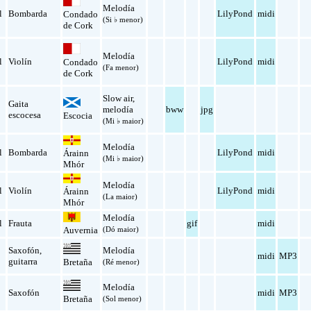
Melodía
l
Bombarda
LilyPond
midi
Condado
(Si ♭ menor)
de Cork
Melodía
l
Violín
LilyPond
midi
Condado
(Fa menor)
de Cork
Slow air
,
Gaita
melodía
bww
jpg
escocesa
Escocia
(Mi ♭ maior)
Melodía
l
Bombarda
LilyPond
midi
Árainn
(Mi ♭ maior)
Mhór
Melodía
l
Violín
LilyPond
midi
Árainn
(La maior)
Mhór
Melodía
l
Frauta
gif
midi
Auvernia
(Dó maior)
Saxofón
,
Melodía
midi
MP3
guitarra
Bretaña
(Ré menor)
Melodía
Saxofón
midi
MP3
Bretaña
(Sol menor)