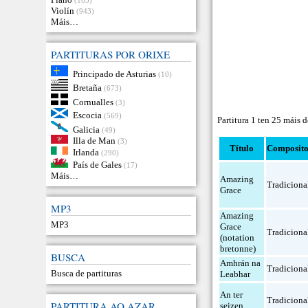
Violín
(943)
Máis…
PARTITURAS POR ORIXE
Principado de Asturias
(10)
Bretaña
(673)
Cornualles
(3)
Escocia
(569)
Partitura 1 ten 25 máis 
Galicia
(49)
Illa de Man
(3)
Título
Composit
Irlanda
(290)
País de Gales
(17)
Máis…
Amazing
Tradiciona
Grace
MP3
Amazing
MP3
Grace
Tradiciona
(notation
bretonne)
BUSCA
Amhrán na
Tradiciona
Busca de partituras
Leabhar
An ter
Tradiciona
PARTITURA AO AZAR
seizen