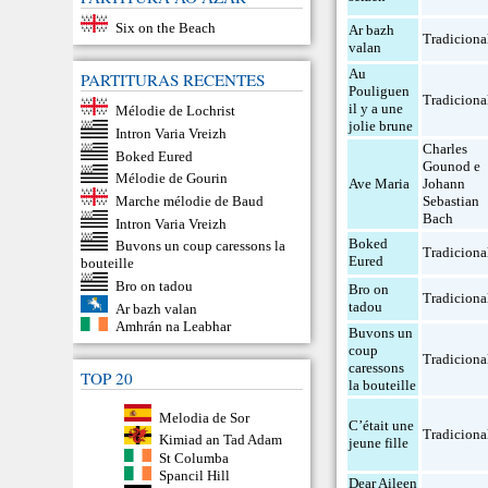
Six on the Beach
Ar bazh
Tradiciona
valan
Au
PARTITURAS RECENTES
Pouliguen
Tradiciona
il y a une
Mélodie de Lochrist
jolie brune
Intron Varia Vreizh
Charles
Boked Eured
Gounod e
Mélodie de Gourin
Ave Maria
Johann
Marche mélodie de Baud
Sebastian
Bach
Intron Varia Vreizh
Boked
Buvons un coup caressons la
Tradiciona
Eured
bouteille
Bro on tadou
Bro on
Tradiciona
tadou
Ar bazh valan
Amhrán na Leabhar
Buvons un
coup
Tradiciona
caressons
TOP 20
la bouteille
Melodia de Sor
C’était une
Tradiciona
Kimiad an Tad Adam
jeune fille
St Columba
Spancil Hill
Dear Aileen