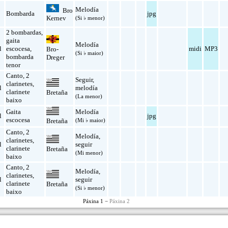
Melodía
Bro
Bombarda
jpg
Kernev
(Si ♭ menor)
2 bombardas
,
gaita
Melodía
l
escocesa
,
midi
MP3
Bro-
(Si ♭ maior)
bombarda
Dreger
tenor
Canto
,
2
Seguir
,
clarinetes
,
l
melodía
clarinete
Bretaña
(La menor)
baixo
Gaita
Melodía
l
jpg
escocesa
(Mi ♭ maior)
Bretaña
Canto
,
2
Melodía
,
clarinetes
,
l
seguir
clarinete
Bretaña
(Mi menor)
baixo
Canto
,
2
Melodía
,
clarinetes
,
l
seguir
clarinete
Bretaña
(Si ♭ menor)
baixo
Páxina 1 −
Páxina 2