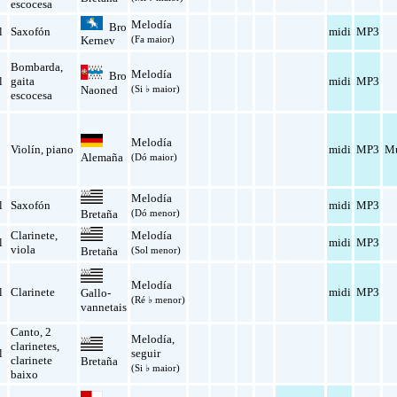
escocesa
Melodía
Bro
l
Saxofón
midi
MP3
(Fa maior)
Kernev
Bombarda
,
Melodía
Bro
l
gaita
midi
MP3
Naoned
(Si ♭ maior)
escocesa
Melodía
Violín
,
piano
midi
MP3
Mu
Alemaña
(Dó maior)
Melodía
l
Saxofón
midi
MP3
(Dó menor)
Bretaña
Clarinete
,
Melodía
l
midi
MP3
viola
(Sol menor)
Bretaña
Melodía
l
Clarinete
midi
MP3
Gallo-
(Ré ♭ menor)
vannetais
Canto
,
2
Melodía
,
clarinetes
,
l
seguir
clarinete
Bretaña
(Si ♭ maior)
baixo