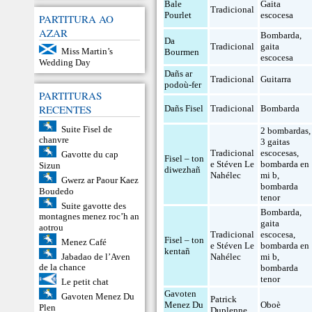
Bale
Gaita
Tradicional
Pourlet
escocesa
PARTITURA AO
AZAR
Bombarda
,
Da
Tradicional
gaita
Miss Martin’s
Bourmen
escocesa
Wedding Day
Dañs ar
Tradicional
Guitarra
podoù-fer
PARTITURAS
RECENTES
Dañs Fisel
Tradicional
Bombarda
Suite Fisel de
2 bombardas
,
chanvre
3 gaitas
Tradicional
escocesas
,
Gavotte du cap
Fisel – ton
e Stéven Le
bombarda en
Sizun
diwezhañ
Nahélec
mi b
,
Gwerz ar Paour Kaez
bombarda
Boudedo
tenor
Suite gavotte des
Bombarda
,
montagnes menez roc’h an
gaita
aotrou
Tradicional
escocesa
,
Fisel – ton
Menez Café
e Stéven Le
bombarda en
kentañ
Jabadao de l’Aven
Nahélec
mi b
,
de la chance
bombarda
tenor
Le petit chat
Gavoten
Gavoten Menez Du
Patrick
Menez Du
Oboè
Plen
Duplenne