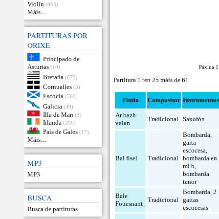
Violín
(943)
Máis…
PARTITURAS POR
ORIXE
Principado de
Asturias
(10)
Páxina 
Bretaña
(673)
Partitura 1 ten 25 máis de 61
Cornualles
(3)
Escocia
(569)
Título
Compositor
Instrumento
Galicia
(49)
Illa de Man
Ar bazh
(3)
Tradicional
Saxofón
Irlanda
valan
(290)
País de Gales
(17)
Bombarda
,
Máis…
gaita
escocesa
,
Bal fisel
Tradicional
bombarda en
MP3
mi b
,
bombarda
MP3
tenor
Bombarda
,
2
Bale
BUSCA
Tradicional
gaitas
Fouesnant
escocesas
Busca de partituras