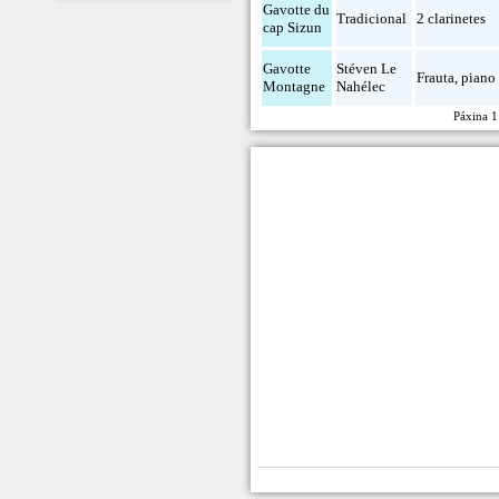
Gavotte du
Tradicional
2 clarinetes
cap Sizun
Gavotte
Stéven Le
Frauta
,
piano
Montagne
Nahélec
Páxina 