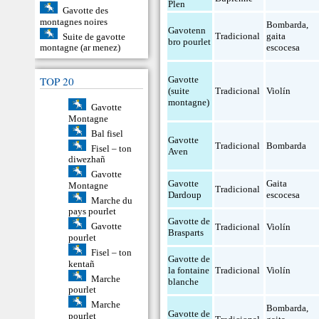
Plen
Gavotte des
montagnes noires
Bombarda
,
Gavotenn
Tradicional
gaita
Suite de gavotte
bro pourlet
escocesa
montagne (ar menez)
Gavotte
TOP 20
(suite
Tradicional
Violín
montagne)
Gavotte
Montagne
Bal fisel
Gavotte
Tradicional
Bombarda
Fisel – ton
Aven
diwezhañ
Gavotte
Gavotte
Gaita
Montagne
Tradicional
Dardoup
escocesa
Marche du
pays pourlet
Gavotte de
Gavotte
Tradicional
Violín
Brasparts
pourlet
Fisel – ton
Gavotte de
kentañ
la fontaine
Tradicional
Violín
Marche
blanche
pourlet
Marche
Bombarda
,
Gavotte de
pourlet