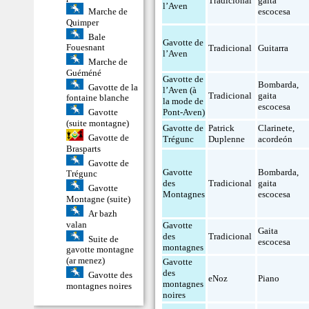
Tradicional
gaita
l’Aven
Marche de
escocesa
Quimper
Bale
Gavotte de
Fouesnant
Tradicional
Guitarra
l’Aven
Marche de
Guéméné
Gavotte de
Bombarda
,
Gavotte de la
l’Aven (à
Tradicional
gaita
fontaine blanche
la mode de
escocesa
Pont-Aven)
Gavotte
(suite montagne)
Gavotte de
Patrick
Clarinete
,
Gavotte de
Trégunc
Duplenne
acordeón
Brasparts
Gavotte de
Gavotte
Bombarda
,
Trégunc
des
Tradicional
gaita
Gavotte
Montagnes
escocesa
Montagne (suite)
Ar bazh
valan
Gavotte
Gaita
des
Tradicional
Suite de
escocesa
montagnes
gavotte montagne
(ar menez)
Gavotte
des
Gavotte des
eNoz
Piano
montagnes
montagnes noires
noires