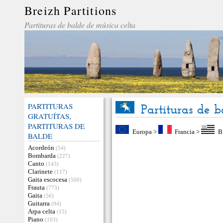
Breizh Partitions
Partituras de balde de música celta
PARTITURAS
Partituras de 
GRATUÍTAS,
PARTITURAS DE
Europa
>
Francia
>
B
BALDE
Acordeón
(54)
Bombarda
(227)
Canto
(143)
Clarinete
(117)
Gaita escocesa
(500)
Frauta
(773)
Gaita
(56)
Guitarra
(94)
Arpa celta
(15)
Piano
(103)