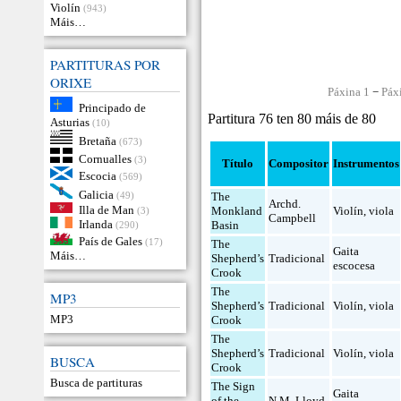
Violín
(943)
Máis…
PARTITURAS POR
ORIXE
Páxina 1
−
Páx
Principado de
Partitura 76 ten 80 máis de 80
Asturias
(10)
Bretaña
(673)
Cornualles
(3)
Título
Compositor
Instrumentos
Escocia
(569)
Galicia
(49)
The
Archd.
Illa de Man
Monkland
Violín
,
viola
(3)
Campbell
Irlanda
Basin
(290)
País de Gales
(17)
The
Gaita
Máis…
Shepherd’s
Tradicional
escocesa
Crook
The
MP3
Shepherd’s
Tradicional
Violín
,
viola
MP3
Crook
The
Shepherd’s
Tradicional
Violín
,
viola
BUSCA
Crook
Busca de partituras
The Sign
Gaita
of the
N.M. Lloyd