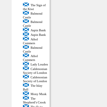
The Sign of
the Kiwi
Balmoral
Castle
Balmoral
Castle
Aspin Bank
Aspin Bank
Athol
Cummers
Balmoral
Castle
Athol
Cummers
Lady Louden
Caldenonian
Society of London
Caldenonian
Society of London
The Islay
Ball
Mony Musk
The
Shepherd’s Crook
The Ewie