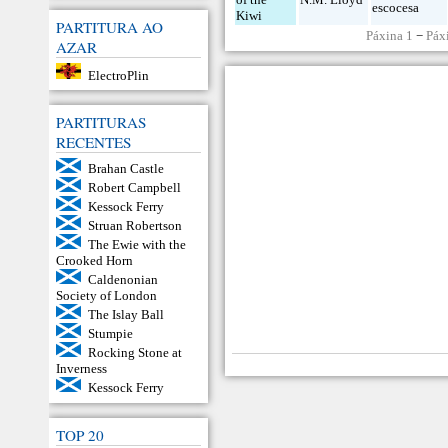
escocesa
Kiwi
PARTITURA AO
Páxina 1
−
Páx
AZAR
ElectroPlin
PARTITURAS
RECENTES
Brahan Castle
Robert Campbell
Kessock Ferry
Struan Robertson
The Ewie with the
Crooked Horn
Caldenonian
Society of London
The Islay Ball
Stumpie
Rocking Stone at
Inverness
Kessock Ferry
TOP 20