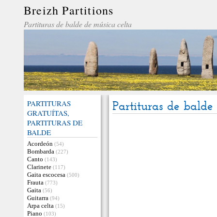
Breizh Partitions
Partituras de balde de música celta
PARTITURAS
Partituras de balde 
GRATUÍTAS,
PARTITURAS DE
BALDE
Acordeón
(54)
Bombarda
(227)
Canto
(143)
Clarinete
(117)
Gaita escocesa
(500)
Frauta
(773)
Gaita
(56)
Guitarra
(94)
Arpa celta
(15)
Piano
(103)