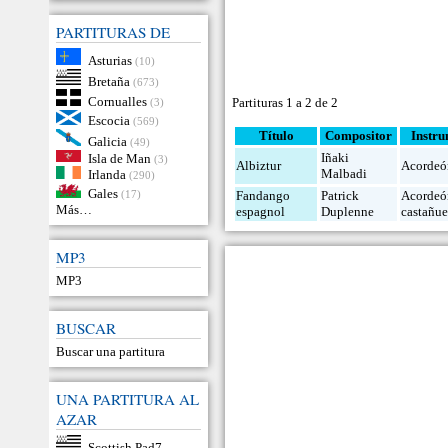
PARTITURAS DE
Asturias
(10)
Bretaña
(673)
Cornualles
Partituras 1 a 2 de 2
(3)
Escocia
(569)
Título
Compositor
Instr
Galicia
(49)
Iñaki
Isla de Man
(3)
Albiztur
Acordeó
Malbadi
Irlanda
(290)
Gales
(17)
Fandango
Patrick
Acordeó
Más…
espagnol
Duplenne
castañue
MP3
MP3
BUSCAR
Buscar una partitura
UNA PARTITURA AL
AZAR
Scottish Pad7