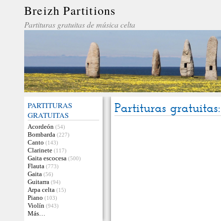
Breizh Partitions
Partituras gratuitas de música celta
PARTITURAS
Partituras gratuita
GRATUITAS
Acordeón
(54)
Bombarda
(227)
Canto
(143)
Clarinete
(117)
Gaita escocesa
(500)
Flauta
(773)
Gaita
(56)
Guitarra
(94)
Arpa celta
(15)
Piano
(103)
Violín
(943)
Más…