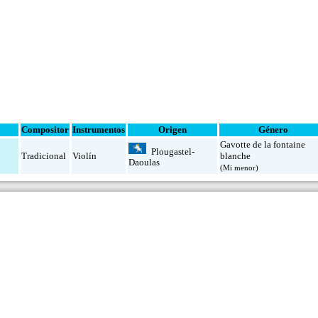
Compositor
Instrumentos
Origen
Género
Gavotte de la fontaine
Plougastel-
Tradicional
Violín
blanche
Daoulas
(Mi menor)