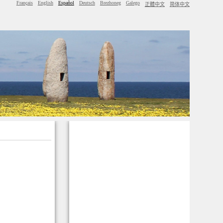
Français
English
Español
Deutsch
Brezhoneg
Galego
正體中文
简体中文