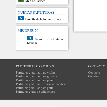
Men of Harlech
NUEVAS PARTITURAS
Gavotte de la fontaine blanche
MEJORES 20
Gavotte de la fontaine
blanche
PARTITURAS GRATUITAS
CONTACTO
Partituras gratuitas para violín
Contacto
Partituras gratuitas para guitarra
Cookies
Partituras gratuitas para piano
Partituras gratuitas de música irlandesa
Partituras gratuitas para gaita
Partituras gratis de villancicos