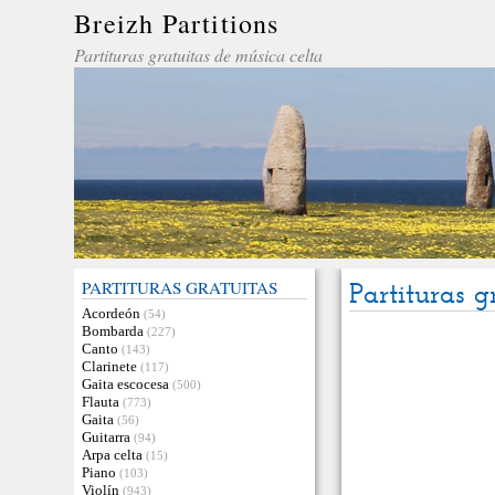
Breizh Partitions
Partituras gratuitas de música celta
PARTITURAS GRATUITAS
Partituras g
Acordeón
(54)
Bombarda
(227)
Canto
(143)
Clarinete
(117)
Gaita escocesa
(500)
Flauta
(773)
Gaita
(56)
Guitarra
(94)
Arpa celta
(15)
Piano
(103)
Violín
(943)