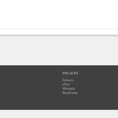
ENLACES
Enlaces
eNoz
Mutopia
Bandcamp