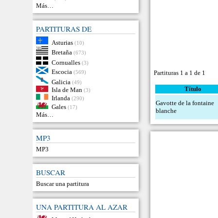
Más…
PARTITURAS DE
Asturias
(10)
Bretaña
(673)
Cornualles
(3)
Escocia
(569)
Partituras 1 a 1 de 1
Galicia
(49)
Título
Isla de Man
(3)
Irlanda
(290)
Gavotte de la fontaine
Gales
(17)
blanche
Más…
MP3
MP3
BUSCAR
Buscar una partitura
UNA PARTITURA AL AZAR