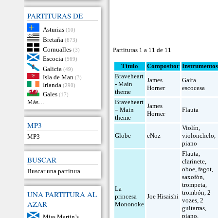
PARTITURAS DE
Asturias
(10)
Bretaña
(673)
Cornualles
Partituras 1 a 11 de 11
(3)
Escocia
(569)
Título
Compositor
Instrumento
Galicia
(49)
Braveheart
Isla de Man
(3)
James
Gaita
- Main
Irlanda
(290)
Horner
escocesa
theme
Gales
(17)
Más…
Braveheart
James
– Main
Flauta
Horner
theme
MP3
Violín
,
Globe
eNoz
violonchelo
,
MP3
piano
Flauta
,
BUSCAR
clarinete
,
oboe
,
fagot
,
Buscar una partitura
saxofón
,
trompeta
,
La
trombón
,
2
UNA PARTITURA AL
princesa
Joe Hisaishi
vozes
,
2
AZAR
Mononoke
guitarras
,
piano
,
Miss Martin’s