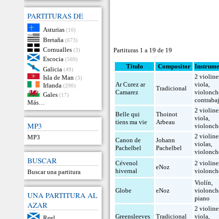
PARTITURAS DE
Asturias
(10)
Bretaña
(673)
Cornualles
Partituras 1 a 19 de 19
(3)
Escocia
(569)
Título
Compositor
Instrume
Galicia
(49)
2 violine
Isla de Man
(3)
Ar Curez ar
viola
,
Irlanda
(290)
Tradicional
Camarez
violonch
Gales
(17)
contraba
Más…
2 violine
Belle qui
Thoinot
viola
,
tiens ma vie
Arbeau
MP3
violonch
2 violine
MP3
Canon de
Johann
violas
,
Pachelbel
Pachelbel
violonch
BUSCAR
Cévenol
2 violine
eNoz
hivernal
violonch
Buscar una partitura
Violín
,
Globe
eNoz
violonch
UNA PARTITURA AL
piano
AZAR
2 violine
Greensleeves
Tradicional
viola
,
Reel