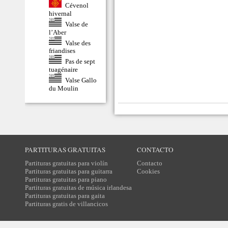
Cévenol
hivernal
Valse de
l’Aber
Valse des
friandises
Pas de sept
tuagénaire
Valse Gallo
du Moulin
PARTITURAS GRATUITAS
CONTACTO
Partituras gratuitas para violín
Contacto
Partituras gratuitas para guitarra
Cookies
Partituras gratuitas para piano
Partituras gratuitas de música irlandesa
Partituras gratuitas para gaita
Partituras gratis de villancicos