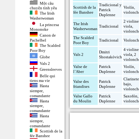
Một câu
Tradicional y
Scottish de la
Violín
,
chuyện tình yêu
Patrick
fée Banshee
violonch
The Irish
Duplenne
Washerwoman
2 violine
The Irish
La princesa
Tradicional
viola
,
Washerwoman
Mononoke
violonch
Canon de
The Scalded
Tradicional
Violonch
Pachelbel
Poor Boy
The Scalded
4 violine
Poor Boy
Dmitri
Vals 2
viola
,
2
Globe
Shostakóvich
violonch
Vals 2
Valse de
Patrick
Violín
,
Greensleeves
l’Aber
Duplenne
violonch
Belle qui
Clarinet
tiens ma vie
Valse des
Patrick
bajo
,
Hasta
friandises
Duplenne
violonch
siempre,
comandante
Valse Gallo
Patrick
Saxofón
,
Hasta
du Moulin
Duplenne
violonch
siempre,
comandante
Hasta
siempre,
comandante
Scottish de la
fée Banshee