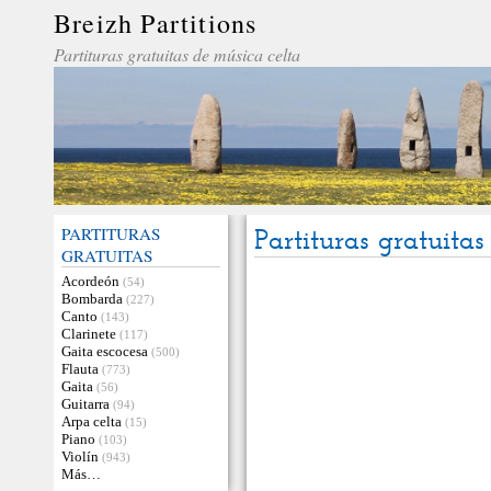
Breizh Partitions
Partituras gratuitas de música celta
PARTITURAS
Partituras gratuita
GRATUITAS
Acordeón
(54)
Bombarda
(227)
Canto
(143)
Clarinete
(117)
Gaita escocesa
(500)
Flauta
(773)
Gaita
(56)
Guitarra
(94)
Arpa celta
(15)
Piano
(103)
Violín
(943)
Más…