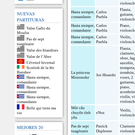
violonch
Flauta
,
Hasta siempre,
Carlos
NUEVAS
guitarra
,
comandante
Puebla
PARTITURAS
violonch
Hasta siempre,
Carlos
Piano
,
Valse Gallo du
comandante
Puebla
violonch
Moulin
Hasta siempre,
Carlos
Violín
,
Pas de sept
comandante
Puebla
violonch
tuagénaire
Flauta
,
Valse des friandises
clarinete
Valse de l’Aber
oboe
,
fa
Cévenol hivernal
saxofón
,
Scottish de la fée
trompeta
Banshee
La princesa
trombón
Joe Hisaishi
Hasta siempre,
Mononoke
vozes
,
2
comandante
guitarras
piano
,
Hasta siempre,
acordeó
comandante
violín
,
v
Hasta siempre,
violonch
comandante
Một câu
Belle qui tiens ma
Violín
,
chuyện tình
eNoz
vie
violonch
yêu
Pas de sept
Patrick
Clarinet
MEJORES 20
tuagénaire
Duplenne
violonch