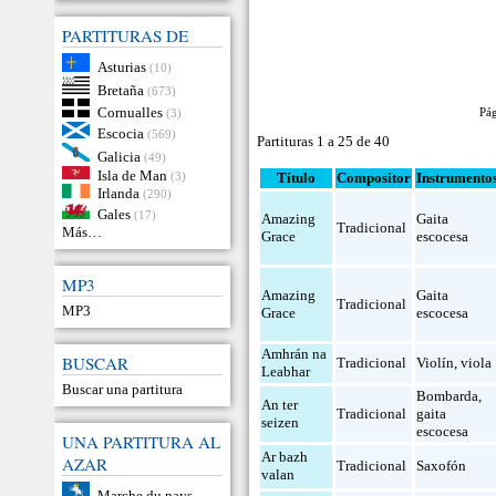
PARTITURAS DE
Asturias
(10)
Bretaña
(673)
Cornualles
Pá
(3)
Escocia
(569)
Partituras 1 a 25 de 40
Galicia
(49)
Isla de Man
(3)
Título
Compositor
Instrumento
Irlanda
(290)
Gales
(17)
Amazing
Gaita
Tradicional
Más…
Grace
escocesa
MP3
Amazing
Gaita
Tradicional
MP3
Grace
escocesa
Amhrán na
BUSCAR
Tradicional
Violín
,
viola
Leabhar
Buscar una partitura
Bombarda
,
An ter
Tradicional
gaita
seizen
escocesa
UNA PARTITURA AL
Ar bazh
AZAR
Tradicional
Saxofón
valan
Marche du pays