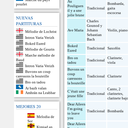
Au
Bombarda
,
pourlet
Pouliguen
Tradicional
gaita
il y a une
escocesa
jolie brune
NUEVAS
Charles
PARTITURAS
Gounod y
Ave Maria
Johann
Violín
,
piano
Mélodie de Lochrist
Sebastian
Intron Varia Vreizh
Bach
Boked Eured
Boked
Tradicional
Saxofón
Mélodie de Gourin
Eured
Marche mélodie de
Bro on
Clarinete
,
Baud
Tradicional
tadou
viola
Intron Varia Vreizh
Buvons un
Buvons un coup
coup
Tradicional
Clarinete
caressons la bouteille
caressons
Bro on tadou
la bouteille
Ar bazh valan
Canto
,
2
C’était une
Amhrán na Leabhar
Tradicional
clarinetes
,
jeune fille
clarinete baj
Dear Aileen
MEJORES 20
I’m going
Tradicional
Bombarda
to leave
Melodia de
you
Sor
Dear Aileen
Kimiad an