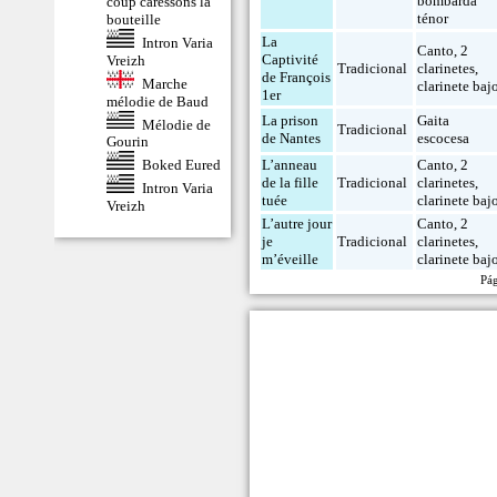
bombarda
coup caressons la
ténor
bouteille
La
Intron Varia
Canto
,
2
Captivité
Vreizh
Tradicional
clarinetes
,
de François
Marche
clarinete baj
1er
mélodie de Baud
La prison
Gaita
Mélodie de
Tradicional
de Nantes
escocesa
Gourin
Boked Eured
L’anneau
Canto
,
2
de la fille
Tradicional
clarinetes
,
Intron Varia
tuée
clarinete baj
Vreizh
L’autre jour
Canto
,
2
je
Tradicional
clarinetes
,
m’éveille
clarinete baj
Pá