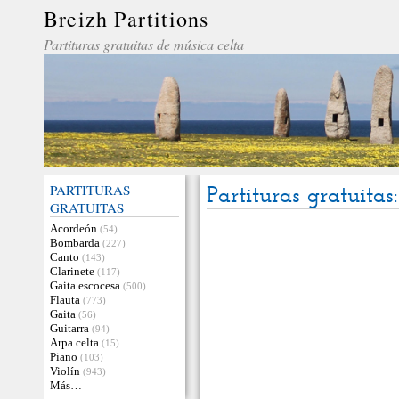
Breizh Partitions
Partituras gratuitas de música celta
PARTITURAS
Partituras gratuitas
GRATUITAS
Acordeón
(54)
Bombarda
(227)
Canto
(143)
Clarinete
(117)
Gaita escocesa
(500)
Flauta
(773)
Gaita
(56)
Guitarra
(94)
Arpa celta
(15)
Piano
(103)
Violín
(943)
Más…