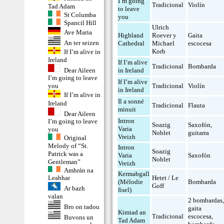
I’m going
Tradicional
Violín
Tad Adam
to leave
St Columba
you
Spancil Hill
Ulrich
Ave Maria
Highland
Roever y
Gaita
An ter seizen
Cathedral
Michael
escocesa
Korb
If I’m alive in
Ireland
If I’m alive
Tradicional
Bombarda
Dear Aileen
in Ireland
I’m going to leave
If I’m alive
Tradicional
Violín
you
in Ireland
If I’m alive in
Il a sonné
Ireland
Tradicional
Flauta
minuit
Dear Aileen
Intron
I’m going to leave
Soazig
Saxofón
,
Varia
you
Noblet
guitarra
Vreizh
Original
Melody of “St.
Intron
Soazig
Patrick was a
Varia
Saxofón
Noblet
Gentleman”
Vreizh
Amhrán na
Kermabgall
Hetet / Le
Leabhar
(Mélodie
Bombarda
Goff
Ar bazh
fisel)
valan
2 bombardas
Bro on tadou
gaita
Kimiad an
Tradicional
escocesa
,
Buvons un
Tad Adam