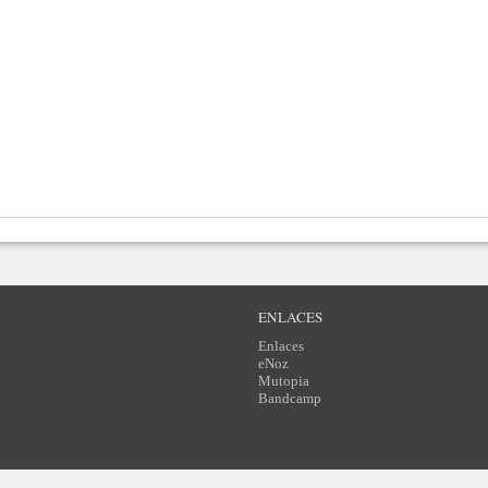
ENLACES
Enlaces
eNoz
Mutopia
Bandcamp