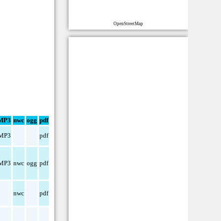
OpenStreetMap
MP3
nwc
ogg
pdf
MP3
pdf
MP3
nwc
ogg
pdf
nwc
pdf