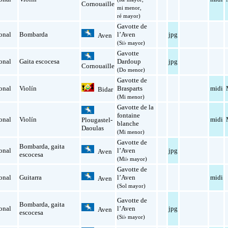
Cornouaille
mi menor,
ré mayor)
Gavotte de
onal
Bombarda
l’Aven
jpg
Aven
(Si♭ mayor)
Gavotte
onal
Gaita escocesa
Dardoup
jpg
Cornouaille
(Do menor)
Gavotte de
onal
Violín
Brasparts
midi
Bidar
(Mi menor)
Gavotte de la
fontaine
onal
Violín
midi
Plougastel-
blanche
Daoulas
(Mi menor)
Gavotte de
Bombarda
,
gaita
onal
l’Aven
jpg
Aven
escocesa
(Mi♭ mayor)
Gavotte de
onal
Guitarra
l’Aven
midi
Aven
(Sol mayor)
Gavotte de
Bombarda
,
gaita
onal
l’Aven
jpg
Aven
escocesa
(Si♭ mayor)