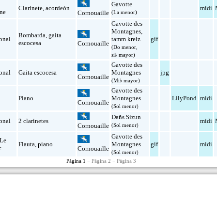
Gavotte
Clarinete
,
acordeón
midi
ne
(La menor)
Cornouaille
Gavotte des
Montagnes
,
Bombarda
,
gaita
onal
tamm kreiz
gif
escocesa
Cornouaille
(Do menor,
si♭ mayor)
Gavotte des
onal
Gaita escocesa
Montagnes
jpg
Cornouaille
(Mi♭ mayor)
Gavotte des
Piano
Montagnes
LilyPond
midi
Cornouaille
(Sol menor)
Dañs Sizun
onal
2 clarinetes
midi
(Sol menor)
Cornouaille
Gavotte des
 Le
Flauta
,
piano
Montagnes
gif
midi
c
Cornouaille
(Sol menor)
Página 1 −
Página 2
−
Página 3