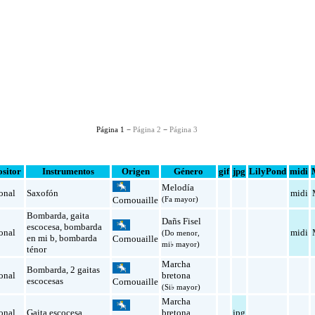
Página 1 −
Página 2
−
Página 3
sitor
Instrumentos
Origen
Género
gif
jpg
LilyPond
midi
Melodía
onal
Saxofón
midi
(Fa mayor)
Cornouaille
Bombarda
,
gaita
Dañs Fisel
escocesa
,
bombarda
onal
midi
(Do menor,
en mi b
,
bombarda
Cornouaille
mi♭ mayor)
ténor
Marcha
Bombarda
,
2 gaitas
onal
bretona
escocesas
Cornouaille
(Si♭ mayor)
Marcha
onal
Gaita escocesa
bretona
jpg