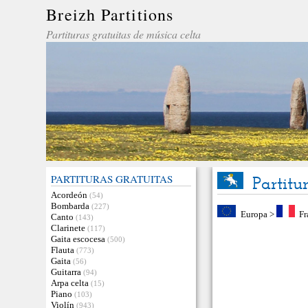
Breizh Partitions
Partituras gratuitas de música celta
PARTITURAS GRATUITAS
Partitu
Acordeón
(54)
Bombarda
(227)
Europa
>
Fr
Canto
(143)
Clarinete
(117)
Gaita escocesa
(500)
Flauta
(773)
Gaita
(56)
Guitarra
(94)
Arpa celta
(15)
Piano
(103)
Violín
(943)