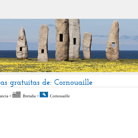
ras gratuitas de: Cornouaille
ancia
>
Bretaña
>
Cornouaille