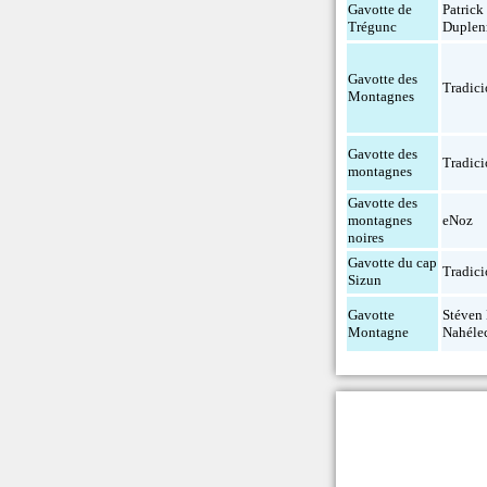
Gavotte de
Patrick
Trégunc
Duplen
Gavotte des
Tradici
Montagnes
Gavotte des
Tradici
montagnes
Gavotte des
montagnes
eNoz
noires
Gavotte du cap
Tradici
Sizun
Gavotte
Stéven
Montagne
Nahéle