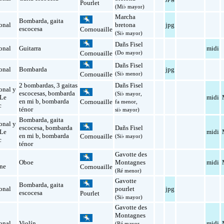
Pourlet
(Mi♭ mayor)
Marcha
Bombarda
,
gaita
onal
bretona
jpg
escocesa
Cornouaille
(Si♭ mayor)
Dañs Fisel
onal
Guitarra
midi
(Do mayor)
Cornouaille
Dañs Fisel
onal
Bombarda
jpg
(Si♭ menor)
Cornouaille
2 bombardas
,
3 gaitas
Dañs Fisel
onal y
escocesas
,
bombarda
(Si♭ mayor,
 Le
midi
en mi b
,
bombarda
Cornouaille
fa menor,
c
ténor
si♭ mayor)
Bombarda
,
gaita
onal y
escocesa
,
bombarda
Dañs Fisel
 Le
midi
en mi b
,
bombarda
Cornouaille
(Si♭ mayor)
c
ténor
Gavotte des
Oboe
Montagnes
midi
ne
Cornouaille
(Ré menor)
Gavotte
Bombarda
,
gaita
onal
pourlet
jpg
escocesa
Pourlet
(Si♭ mayor)
Gavotte des
Montagnes
onal
Violín
midi
(Ré mayor,