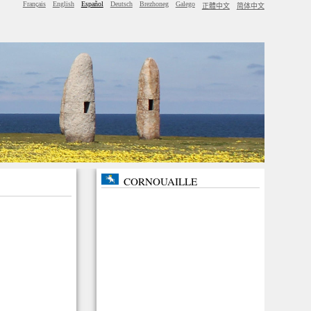
Français
English
Español
Deutsch
Brezhoneg
Galego
正體中文
简体中文
CORNOUAILLE