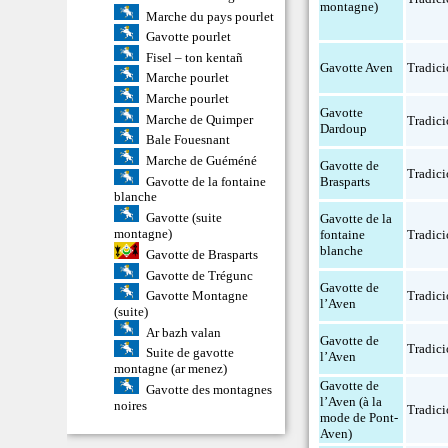
montagne)
Marche du pays pourlet
Gavotte pourlet
Fisel – ton kentañ
Gavotte Aven
Tradici
Marche pourlet
Marche pourlet
Gavotte
Marche de Quimper
Tradici
Dardoup
Bale Fouesnant
Marche de Guéméné
Gavotte de
Tradici
Gavotte de la fontaine
Brasparts
blanche
Gavotte (suite
Gavotte de la
montagne)
fontaine
Tradici
blanche
Gavotte de Brasparts
Gavotte de Trégunc
Gavotte de
Tradici
Gavotte Montagne
l’Aven
(suite)
Ar bazh valan
Gavotte de
Tradici
Suite de gavotte
l’Aven
montagne (ar menez)
Gavotte de
Gavotte des montagnes
l’Aven (à la
noires
Tradici
mode de Pont-
Aven)