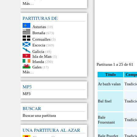
Más…
PARTITURAS DE
Asturias
(10)
Bretaña
(673)
Cornualles
(3)
Escocia
(569)
Galicia
(49)
Isla de Man
(3)
Irlanda
(290)
Partituras 1 a 25 de 61
Gales
(17)
Más…
Título
Compo
Ar bazh valan
Tradici
MP3
MP3
Bal fisel
Tradici
BUSCAR
Buscar una partitura
Bale
Tradici
Fouesnant
UNA PARTITURA AL AZAR
Bale Pourlet
Tradici