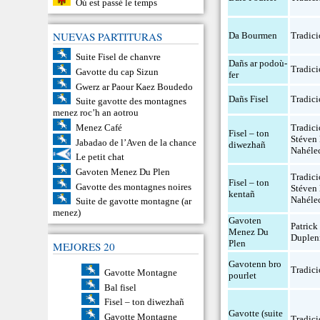
Où est passé le temps
NUEVAS PARTITURAS
Da Bourmen
Tradici
Suite Fisel de chanvre
Dañs ar podoù-
Tradici
Gavotte du cap Sizun
fer
Gwerz ar Paour Kaez Boudedo
Dañs Fisel
Tradici
Suite gavotte des montagnes
menez roc’h an aotrou
Menez Café
Tradici
Fisel – ton
Stéven
Jabadao de l’Aven de la chance
diwezhañ
Nahéle
Le petit chat
Gavoten Menez Du Plen
Tradici
Fisel – ton
Gavotte des montagnes noires
Stéven
kentañ
Nahéle
Suite de gavotte montagne (ar
menez)
Gavoten
Patrick
Menez Du
Duplen
Plen
MEJORES 20
Gavotenn bro
Tradici
Gavotte Montagne
pourlet
Bal fisel
Fisel – ton diwezhañ
Gavotte (suite
Gavotte Montagne
Tradici