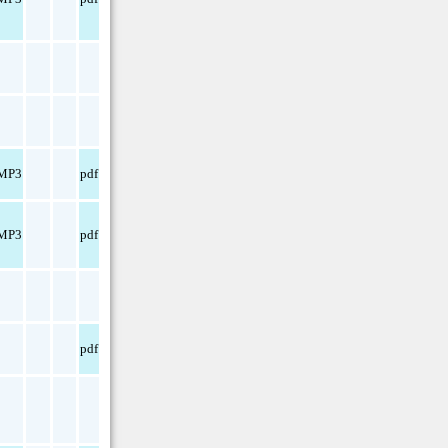
MP3
pdf
MP3
pdf
pdf