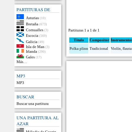
PARTITURAS DE
Asturias
(10)
Bretaña
(673)
Cornualles
Partituras 1 a 1 de 1
(3)
Escocia
(569)
Título
Compositor
Instrumento
Galicia
(49)
Isla de Man
(3)
Polka plinn
Tradicional
Violín
,
flauta
Irlanda
(290)
Gales
(17)
Más…
MP3
MP3
BUSCAR
Buscar una partitura
UNA PARTITURA AL
AZAR
Mélodie de Gourin