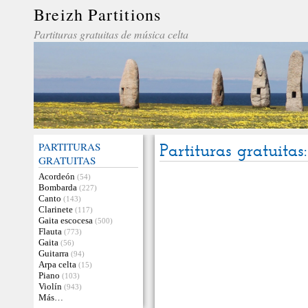
Breizh Partitions
Partituras gratuitas de música celta
PARTITURAS
Partituras gratuitas
GRATUITAS
Acordeón
(54)
Bombarda
(227)
Canto
(143)
Clarinete
(117)
Gaita escocesa
(500)
Flauta
(773)
Gaita
(56)
Guitarra
(94)
Arpa celta
(15)
Piano
(103)
Violín
(943)
Más…