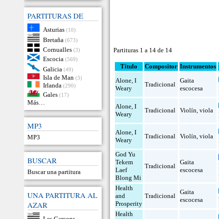
PARTITURAS DE
Asturias
(10)
Bretaña
(673)
Cornualles
Partituras 1 a 14 de 14
(3)
Escocia
(569)
Título
Compositor
Instrumentos
Galicia
(49)
Isla de Man
(3)
Alone, I
Gaita
Tradicional
Irlanda
(290)
Weary
escocesa
Gales
(17)
Más…
Alone, I
Tradicional
Violín
,
viola
Weary
MP3
Alone, I
Tradicional
Violín
,
viola
MP3
Weary
God Yu
BUSCAR
Tekem
Gaita
Tradicional
Laef
escocesa
Buscar una partitura
Blong Mi
Health
Gaita
UNA PARTITURA AL
and
Tradicional
escocesa
AZAR
Prosperity
Health
Les Garçons