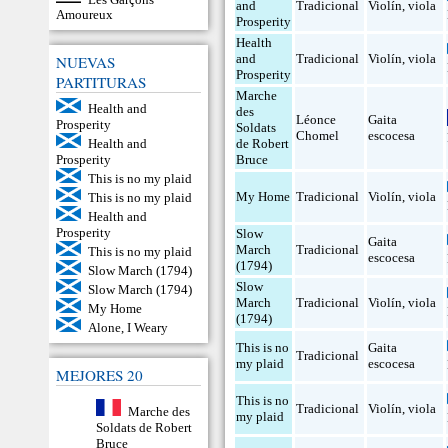
and
Tradicional
Violín
,
viola
Amoureux
Prosperity
Health
and
Tradicional
Violín
,
viola
NUEVAS
Prosperity
PARTITURAS
Marche
Health and
des
Léonce
Gaita
Prosperity
Soldats
Chomel
escocesa
de Robert
Health and
Bruce
Prosperity
This is no my plaid
My Home
Tradicional
Violín
,
viola
This is no my plaid
Health and
Prosperity
Slow
Gaita
March
Tradicional
This is no my plaid
escocesa
(1794)
Slow March (1794)
Slow
Slow March (1794)
March
Tradicional
Violín
,
viola
My Home
(1794)
Alone, I Weary
This is no
Gaita
Tradicional
my plaid
escocesa
MEJORES 20
This is no
Tradicional
Violín
,
viola
Marche des
my plaid
Soldats de Robert
Bruce