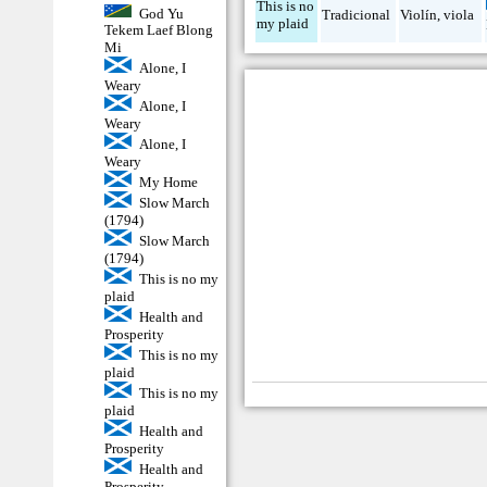
This is no
God Yu
Tradicional
Violín
,
viola
my plaid
Tekem Laef Blong
Mi
Alone, I
Weary
Alone, I
Weary
Alone, I
Weary
My Home
Slow March
(1794)
Slow March
(1794)
This is no my
plaid
Health and
Prosperity
This is no my
plaid
This is no my
plaid
Health and
Prosperity
Health and
Prosperity