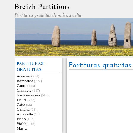
Breizh Partitions
Partituras gratuitas de música celta
PARTITURAS
Partituras gratuita
GRATUITAS
Acordeón
(54)
Bombarda
(227)
Canto
(143)
Clarinete
(117)
Gaita escocesa
(500)
Flauta
(773)
Gaita
(56)
Guitarra
(94)
Arpa celta
(15)
Piano
(103)
Violín
(943)
Más…