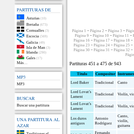
PARTITURAS DE
Asturias
(10)
Bretaña
(673)
Cornualles
Página 1
−
Página 2
−
Página 3
−
Pági
(3)
Página 9
−
Página 10
−
Página 11
−
Escocia
(569)
Página 16
−
Página 17
−
Página 18
− 
Galicia
(49)
Página 23
−
Página 24
−
Página 25
−
Isla de Man
(3)
Página 30
−
Página 31
−
Página 32
−
Irlanda
(290)
Pági
Gales
(17)
Más…
Partituras 451 a 475 de 943
Título
Compositor
Instrume
MP3
Lord Baker
Tradicional
Canto
MP3
Lord Lovat’s
Tradicional
Violín
,
vi
Lament
BUSCAR
Lord Lovat’s
Buscar una partitura
Tradicional
Violín
,
vi
Lament
Canto
,
Los duros
Antonio
UNA PARTITURA AL
violín
,
antiguos
Rodríguez
AZAR
guitarra
Fernando
Traditioner af