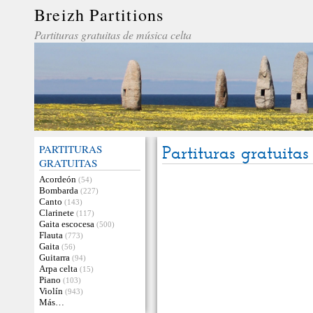
Breizh Partitions
Partituras gratuitas de música celta
PARTITURAS
Partituras gratuitas
GRATUITAS
Acordeón
(54)
Bombarda
(227)
Canto
(143)
Clarinete
(117)
Gaita escocesa
(500)
Flauta
(773)
Gaita
(56)
Guitarra
(94)
Arpa celta
(15)
Piano
(103)
Violín
(943)
Más…