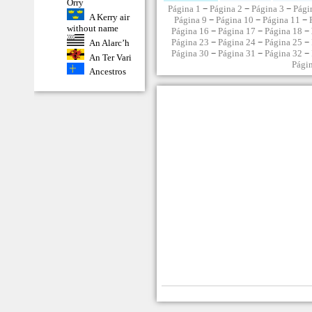
Orry
Página 1
−
Página 2
−
Página 3
−
Pági
A Kerry air
Página 9
−
Página 10
−
Página 11
−
without name
Página 16
−
Página 17
−
Página 18
− 
Página 23
−
Página 24
−
Página 25
−
An Alarc’h
Página 30
−
Página 31
−
Página 32
−
An Ter Vari
Pági
Ancestros