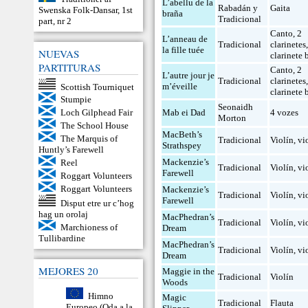
L’abellu de la
Rabadán y
Gaita
Swenska Folk-Dansar, 1st
braña
Tradicional
part, nr 2
Canto
,
2
L’anneau de
Tradicional
clarinetes
la fille tuée
NUEVAS
clarinete 
PARTITURAS
Canto
,
2
L’autre jour je
Tradicional
clarinetes
m’éveille
Scottish Tourniquet
clarinete 
Stumpie
Seonaidh
Mab ei Dad
4 vozes
Loch Gilphead Fair
Morton
The School House
MacBeth’s
The Marquis of
Tradicional
Violín
,
vi
Strathspey
Huntly’s Farewell
Mackenzie’s
Reel
Tradicional
Violín
,
vi
Farewell
Roggart Volunteers
Roggart Volunteers
Mackenzie’s
Tradicional
Violín
,
vi
Farewell
Disput etre ur c’hog
hag un orolaj
MacPhedran’s
Tradicional
Violín
,
vi
Marchioness of
Dream
Tullibardine
MacPhedran’s
Tradicional
Violín
,
vi
Dream
MEJORES 20
Maggie in the
Tradicional
Violín
Woods
Himno
Magic
Tradicional
Flauta
Europeo (Oda a la