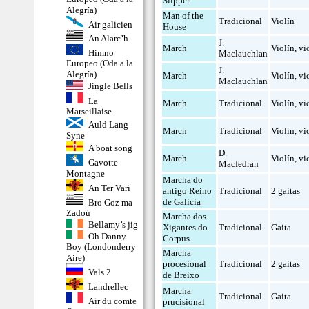
Slipper
Alegría)
Man of the
Tradicional
Violín
Air galicien
House
An Alarc’h
J.
March
Violín
,
vi
Himno
Maclauchlan
Europeo (Oda a la
J.
Alegría)
March
Violín
,
vi
Maclauchlan
Jingle Bells
La
March
Tradicional
Violín
,
vi
Marseillaise
Auld Lang
March
Tradicional
Violín
,
vi
Syne
A boat song
D.
March
Violín
,
vi
Gavotte
Macfedran
Montagne
Marcha do
An Ter Vari
antigo Reino
Tradicional
2 gaitas
de Galicia
Bro Goz ma
Zadoù
Marcha dos
Bellamy’s jig
Xigantes do
Tradicional
Gaita
Oh Danny
Corpus
Boy (Londonderry
Marcha
Aire)
procesional
Tradicional
2 gaitas
Vals 2
de Breixo
Landrellec
Marcha
Tradicional
Gaita
Air du comte
prucisional