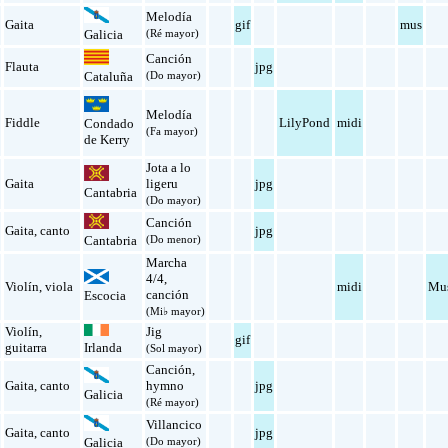
Melodía
Gaita
gif
mus
(Ré mayor)
Galicia
Canción
Flauta
jpg
(Do mayor)
Cataluña
Melodía
Fiddle
LilyPond
midi
Condado
(Fa mayor)
de Kerry
Jota a lo
Gaita
ligeru
jpg
Cantabria
(Do mayor)
Canción
Gaita
,
canto
jpg
(Do menor)
Cantabria
Marcha
4/4
,
Violín
,
viola
midi
Mu
canción
Escocia
(Mi♭ mayor)
Violín
,
Jig
gif
guitarra
Irlanda
(Sol mayor)
Canción
,
Gaita
,
canto
hymno
jpg
Galicia
(Ré mayor)
Villancico
Gaita
,
canto
jpg
(Do mayor)
Galicia