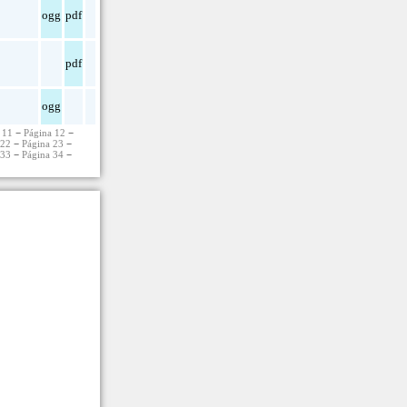
ogg
pdf
pdf
ogg
 11
−
Página 12
−
 22
−
Página 23
−
 33
−
Página 34
−