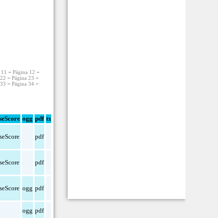
 11
−
Página 12
−
 22
−
Página 23
−
 33
−
Página 34
−
eScore
ogg
pdf
txt
seScore
pdf
seScore
pdf
seScore
ogg
pdf
ogg
pdf