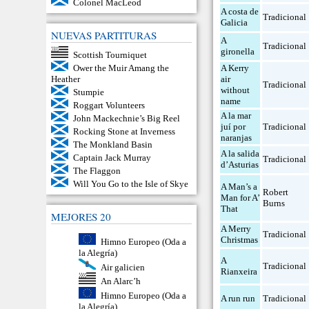
Colonel MacLeod
A costa de
Tradicional
Galicia
NUEVAS PARTITURAS
A
Tradicional
gironella
Scottish Tourniquet
A Kerry
Ower the Muir Amang the
air
Heather
Tradicional
without
Stumpie
name
Roggart Volunteers
A la mar
John Mackechnie’s Big Reel
juí por
Tradicional
Rocking Stone at Inverness
naranjas
The Monkland Basin
A la salida
Captain Jack Murray
Tradicional
d’Asturias
The Flaggon
Will You Go to the Isle of Skye
A Man’s a
Robert
Man for A’
Burns
That
MEJORES 20
A Merry
Tradicional
Christmas
Himno Europeo (Oda a
la Alegría)
A
Tradicional
Air galicien
Rianxeira
An Alarc’h
Himno Europeo (Oda a
A run run
Tradicional
la Alegría)