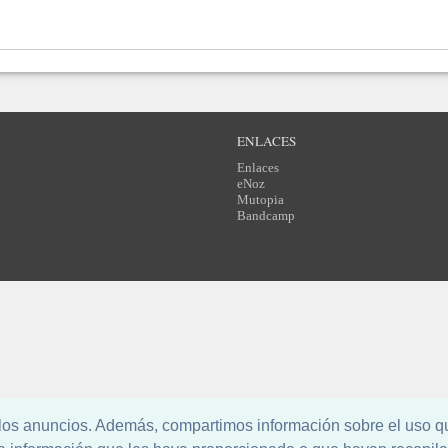
ENLACES
Enlaces
eNoz
Mutopia
Bandcamp
l los anuncios. Además, compartimos información sobre el uso q