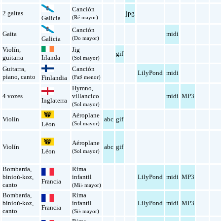
Canción
2 gaitas
jpg
(Ré mayor)
Galicia
Canción
Gaita
midi
(Do mayor)
Galicia
Violín
,
Jig
gif
guitarra
Irlanda
(Sol mayor)
Guitarra
,
Canción
LilyPond
midi
piano
,
canto
(Fa♯ menor)
Finlandia
Hymno
,
4 vozes
villancico
midi
MP3
Inglaterra
(Sol mayor)
Aéroplane
Violín
abc
gif
(Sol mayor)
Léon
Aéroplane
Violín
abc
gif
Léon
(Sol mayor)
Bombarda
,
Rima
binioù-koz
,
infantil
LilyPond
midi
MP3
Francia
canto
(Mi♭ mayor)
Bombarda
,
Rima
binioù-koz
,
infantil
LilyPond
midi
MP3
Francia
canto
(Si♭ mayor)