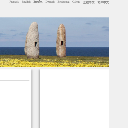
Français
English
Español
Deutsch
Brezhoneg
Galego
正體中文
简体中文