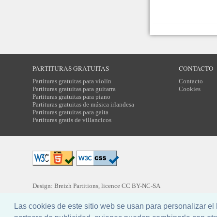
PARTITURAS GRATUITAS
CONTACTO
Partituras gratuitas para violín
Contacto
Partituras gratuitas para guitarra
Cookies
Partituras gratuitas para piano
Partituras gratuitas de música irlandesa
Partituras gratuitas para gaita
Partituras gratis de villancicos
Design: Breizh Partitions, licence
CC BY-NC-SA
Traducción:
Yannig MARCHEGAY
Las cookies de este sitio web se usan para personalizar e