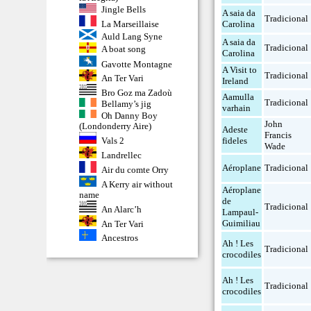
Jingle Bells
A saia da
Tradicional
La Marseillaise
Carolina
Auld Lang Syne
A saia da
Tradicional
A boat song
Carolina
Gavotte Montagne
A Visit to
Tradicional
An Ter Vari
Ireland
Bro Goz ma Zadoù
Aamulla
Tradicional
Bellamy’s jig
varhain
Oh Danny Boy
John
(Londonderry Aire)
Adeste
Francis
fideles
Vals 2
Wade
Landrellec
Aéroplane
Tradicional
Air du comte Orry
A Kerry air without
Aéroplane
name
de
Tradicional
An Alarc’h
Lampaul-
Guimiliau
An Ter Vari
Ancestros
Ah ! Les
Tradicional
crocodiles
Ah ! Les
Tradicional
crocodiles