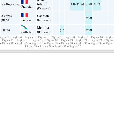
Rima
Violín
,
canto
infantil
LilyPond
midi
MP3
Francia
(Fa mayor)
3 vozes
,
Canción
midi
piano
Francia
(La mayor)
Melodía
Flauta
gif
midi
(Ré mayor)
Galicia
ágina 3
−
Página 4
−
Página 5
−
Página 6
−
Página 7
−
Página 8
−
Página 9
−
Página 10
−
Página
−
Página 15
−
Página 16
−
Página 17
−
Página 18
−
Página 19
−
Página 20
−
Página 21
−
Página
−
Página 26
−
Página 27
−
Página 28
−
Página 29
−
Página 30
−
Página 31
−
Página 32
−
Página
Página 35
−
Página 36
−
Página 37
−
Página 38