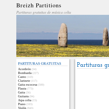
Breizh Partitions
Partituras gratuitas de música celta
PARTITURAS GRATUITAS
Partituras g
Acordeón
(54)
Bombarda
(227)
Canto
(143)
Clarinete
(117)
Gaita escocesa
(500)
Flauta
(773)
Gaita
(56)
Guitarra
(94)
Arpa celta
(15)
Piano
(103)
Violín
(943)