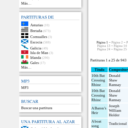
Más…
PARTITURAS DE
Asturias
(10)
Bretaña
(673)
Cornualles
(3)
Escocia
(569)
Página 1 −
Página 2
−
P
Página 13
−
Página 14
Galicia
(49)
Página 24
−
Página 25
Isla de Man
(3)
Irlanda
(290)
Partituras 1 a 25 de 943
Gales
(17)
Más…
Título
Composito
10th Bat
Donald
Crossing
Shaw
MP3
Rhine
Ramsay
MP3
10th Bat
Donald
Crossing
Shaw
Rhine
Ramsay
BUSCAR
Joseph
Buscar una partitura
A Baron’s
William
Heir
Holder
UNA PARTITURA AL AZAR
A boat
Tradicional
song