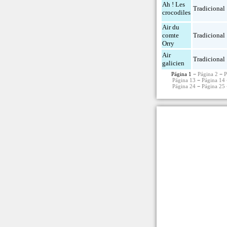
Ah ! Les
Tradicional
crocodiles
Air du
comte
Tradicional
Orry
Air
Tradicional
galicien
Página 1 −
Página 2
−
P
Página 13
−
Página 14
Página 24
−
Página 25