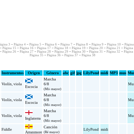
ágina 3
−
Página 4
−
Página 5
−
Página 6
−
Página 7
−
Página 8
−
Página 9
−
Página 10
−
Página
−
Página 15
−
Página 16
−
Página 17
−
Página 18
−
Página 19
−
Página 20
−
Página 21
−
Página
−
Página 26
−
Página 27
−
Página 28
−
Página 29
−
Página 30
−
Página 31
−
Página 32
−
Página
Página 35
−
Página 36
−
Página 37
−
Página 38
r
Instrumentos
Origen
Género
abc
gif
jpg
LilyPond
midi
MP3
mus
Mus
Marcha
Violín
,
viola
6/8
Mu
Escocia
(Mi♭ mayor)
Marcha
Violín
,
viola
6/8
Mu
Escocia
(Mi♭ mayor)
Marcha
Violín
,
viola
6/8
Mu
Inglaterra
(Mi♭ mayor)
Canción
Fiddle
LilyPond
midi
Arranmore
(Ré mayor)