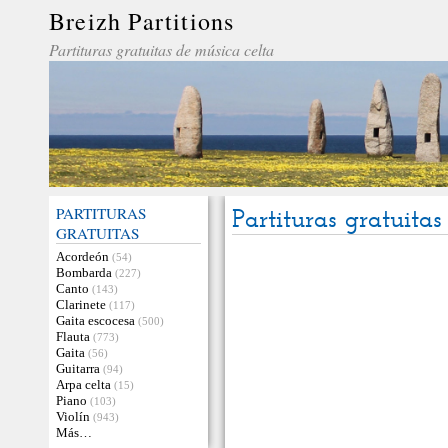
Breizh Partitions
Partituras gratuitas de música celta
PARTITURAS
Partituras gratuita
GRATUITAS
Acordeón
(54)
Bombarda
(227)
Canto
(143)
Clarinete
(117)
Gaita escocesa
(500)
Flauta
(773)
Gaita
(56)
Guitarra
(94)
Arpa celta
(15)
Piano
(103)
Violín
(943)
Más…