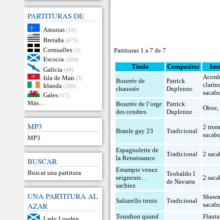
PARTITURAS DE
Asturias
(10)
Bretaña
(673)
Cornualles
Partituras 1 a 7 de 7
(3)
Escocia
(569)
Título
Compositor
Ins
Galicia
(49)
Acord
Isla de Man
(3)
Bourrée de
Patrick
clarin
Irlanda
(290)
chaussée
Duplenne
sacab
Gales
(17)
Más…
Bourrée de l’orge
Patrick
Oboe
des cendres
Duplenne
MP3
2 trom
Branle gay 23
Tradicional
sacab
MP3
Espagnolette de
Tradicional
2 sac
la Renaissance
BUSCAR
Estampie venez
Buscar una partitura
Teobaldo I
seigneurs…
2 sac
de Navarra
sachiez
UNA PARTITURA AL
Shaw
Saltarello trotto
Tradicional
AZAR
sacab
Tourdion quand
Flauta
Lady Louden