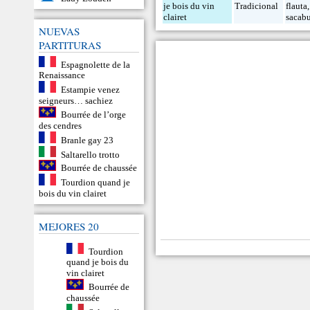
je bois du vin
Tradicional
flauta
clairet
sacab
NUEVAS
PARTITURAS
Espagnolette de la
Renaissance
Estampie venez
seigneurs… sachiez
Bourrée de l’orge
des cendres
Branle gay 23
Saltarello trotto
Bourrée de chaussée
Tourdion quand je
bois du vin clairet
MEJORES 20
Tourdion
quand je bois du
vin clairet
Bourrée de
chaussée