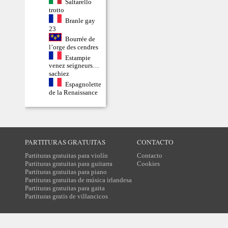
Saltarello
trotto
Branle gay
23
Bourrée de
l’orge des cendres
Estampie
venez seigneurs…
sachiez
Espagnolette
de la Renaissance
PARTITURAS GRATUITAS
CONTACTO
Partituras gratuitas para violín
Contacto
Partituras gratuitas para guitarra
Cookies
Partituras gratuitas para piano
Partituras gratuitas de música irlandesa
Partituras gratuitas para gaita
Partituras gratis de villancicos