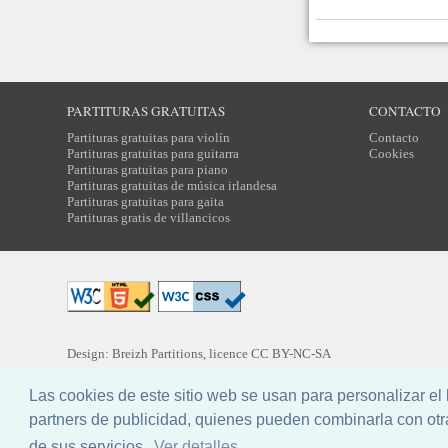
PARTITURAS GRATUITAS
CONTACTO
Partituras gratuitas para violín
Contacto
Partituras gratuitas para guitarra
Cookies
Partituras gratuitas para piano
Partituras gratuitas de música irlandesa
Partituras gratuitas para gaita
Partituras gratis de villancicos
Design: Breizh Partitions, licence
CC BY-NC-SA
Traducción:
Yannig MARCHEGAY
Las cookies de este sitio web se usan para personalizar e
partners de publicidad, quienes pueden combinarla con otr
de sus servicios.
Ver detalles