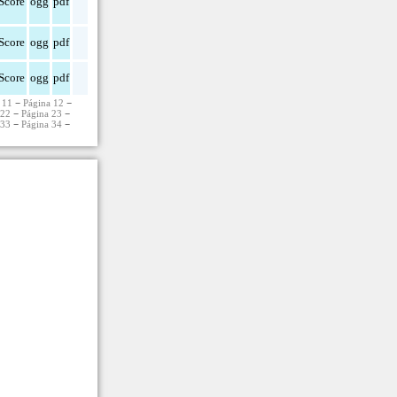
Score
ogg
pdf
Score
ogg
pdf
Score
ogg
pdf
 11
−
Página 12
−
 22
−
Página 23
−
 33
−
Página 34
−