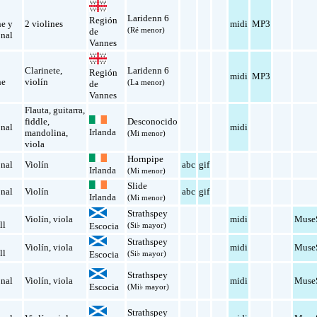
Laridenn 6
Región
e y
2 violines
midi
MP3
(Ré menor)
de
onal
Vannes
Clarinete
,
Laridenn 6
Región
midi
MP3
ne
violín
(La menor)
de
Vannes
Flauta
,
guitarra
,
fiddle
,
Desconocido
onal
midi
Irlanda
mandolina
,
(Mi menor)
viola
Hornpipe
onal
Violín
abc
gif
Irlanda
(Mi menor)
Slide
onal
Violín
abc
gif
Irlanda
(Mi menor)
Strathspey
Violín
,
viola
midi
Muse
ll
Escocia
(Si♭ mayor)
Strathspey
Violín
,
viola
midi
Muse
ll
Escocia
(Si♭ mayor)
Strathspey
onal
Violín
,
viola
midi
Muse
Escocia
(Mi♭ mayor)
Strathspey