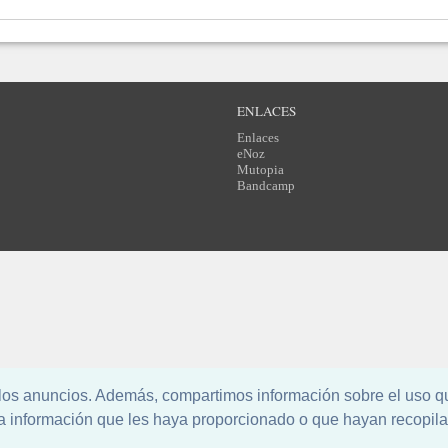
ENLACES
Enlaces
eNoz
Mutopia
Bandcamp
l los anuncios. Además, compartimos información sobre el uso q
a información que les haya proporcionado o que hayan recopila