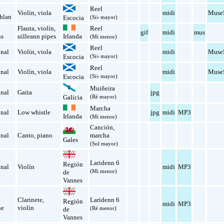
Reel
Violín
,
viola
midi
Muse
hlan
Escocia
(Si♭ mayor)
Flauta
,
violín
,
Reel
gif
midi
mus
ns
uilleann pipes
Irlanda
(Mi menor)
Reel
onal
Violín
,
viola
midi
Muse
Escocia
(Si♭ mayor)
Reel
onal
Violín
,
viola
midi
Muse
Escocia
(Si♭ mayor)
Muiñeira
onal
Gaita
jpg
(Ré mayor)
Galicia
Marcha
onal
Low whistle
jpg
midi
MP3
Irlanda
(Mi menor)
Canción
,
onal
Canto
,
piano
marcha
Gales
(Sol mayor)
Laridenn 6
Región
onal
Violín
midi
MP3
(Mi menor)
de
Vannes
Clarinete
,
Laridenn 6
Región
midi
MP3
ne
violín
(Ré menor)
de
Vannes