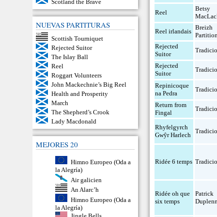
Scotland the Brave
Betsy
Reel
MacLac
NUEVAS PARTITURAS
Breizh
Reel irlandais
Partitio
Scottish Tourniquet
Rejected
Rejected Suitor
Tradici
Suitor
The Islay Ball
Rejected
Reel
Tradici
Suitor
Roggart Volunteers
John Mackechnie’s Big Reel
Repinicoque
Tradici
na Pedra
Health and Prosperity
March
Return from
Tradici
The Shepherd’s Crook
Fingal
Lady Macdonald
Rhyfelgyrch
Tradici
Gwŷr Harlech
MEJORES 20
Ridée 6 temps
Tradici
Himno Europeo (Oda a
la Alegría)
Air galicien
An Alarc’h
Ridée oh que
Patrick
Himno Europeo (Oda a
six temps
Duplen
la Alegría)
Jingle Bells