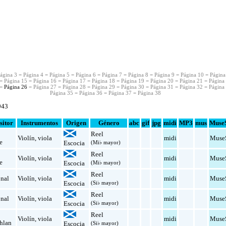
ágina 3
−
Página 4
−
Página 5
−
Página 6
−
Página 7
−
Página 8
−
Página 9
−
Página 10
−
Página
−
Página 15
−
Página 16
−
Página 17
−
Página 18
−
Página 19
−
Página 20
−
Página 21
−
Página
− Página 26 −
Página 27
−
Página 28
−
Página 29
−
Página 30
−
Página 31
−
Página 32
−
Página
Página 35
−
Página 36
−
Página 37
−
Página 38
943
itor
Instrumentos
Origen
Género
abc
gif
jpg
midi
MP3
mus
Muse
Reel
Violín
,
viola
midi
Muse
e
Escocia
(Mi♭ mayor)
Reel
Violín
,
viola
midi
Muse
e
Escocia
(Mi♭ mayor)
Reel
onal
Violín
,
viola
midi
Muse
Escocia
(Si♭ mayor)
Reel
onal
Violín
,
viola
midi
Muse
Escocia
(Si♭ mayor)
Reel
Violín
,
viola
midi
Muse
hlan
Escocia
(Si♭ mayor)