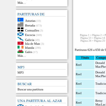
Más…
PARTITURAS DE
Asturias
(10)
Bretaña
(673)
Cornualles
(3)
Escocia
(569)
Página 1
−
Página 2
−
P
Página 13
−
Página 14
Galicia
(49)
Página 24
−
Página 25
Isla de Man
(3)
Irlanda
(290)
Partituras 626 a 650 de 
Gales
(17)
Más…
Título
Compos
Donald
Reel
MP3
MacPhe
Donald
MP3
Reel
MacPhe
BUSCAR
Reel
Tradici
Buscar una partitura
Reel
Tradici
UNA PARTITURA AL AZAR
Betsy
Reel
MacLac