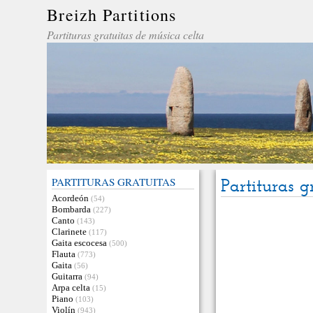
Breizh Partitions
Partituras gratuitas de música celta
PARTITURAS GRATUITAS
Partituras g
Acordeón
(54)
Bombarda
(227)
Canto
(143)
Clarinete
(117)
Gaita escocesa
(500)
Flauta
(773)
Gaita
(56)
Guitarra
(94)
Arpa celta
(15)
Piano
(103)
Violín
(943)