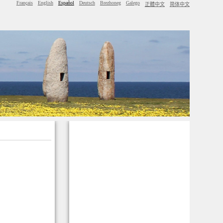
Français
English
Español
Deutsch
Brezhoneg
Galego
正體中文
简体中文