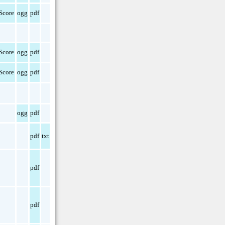
Score
ogg
pdf
Score
ogg
pdf
Score
ogg
pdf
ogg
pdf
pdf
txt
pdf
pdf