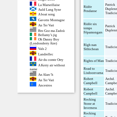
Patrick
La Marseillaise
Ridée
Duplenn
Auld Lang Syne
Pendanse
Tradici
A boat song
Gavotte Montagne
Ridée six
An Ter Vari
Patrick
temps
Duplen
Bro Goz ma Zadoù
Fépamongars
Bellamy’s jig
Oh Danny Boy
(Londonderry Aire)
Rìgh nan
Tradici
Vals 2
Sìthichean
Landrellec
Air du comte Orry
Rights of Man
Tradici
A Kerry air without
Road to
name
Tradici
Lisdoonvarna
An Alarc’h
Robert
Archd.
An Ter Vari
Campbell
Campbe
Ancestros
Robert
Archd.
Campbell
Campbe
Rocking
Stone at
Tradici
Inverness
Rocking