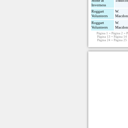
Stone at
Tradici
Inverness
Roggart
W.
Volunteers
Macdon
Roggart
W.
Volunteers
Macdon
Página 1
−
Página 2
−
P
Página 13
−
Página 14
Página 24
−
Página 25