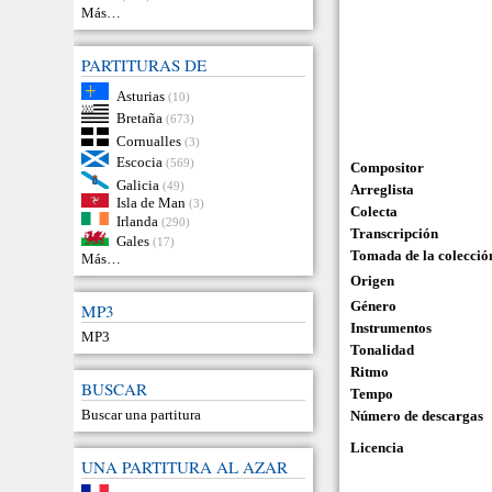
Más…
PARTITURAS DE
Asturias
(10)
Bretaña
(673)
Cornualles
(3)
Escocia
(569)
Compositor
Galicia
(49)
Arreglista
Isla de Man
(3)
Colecta
Irlanda
(290)
Transcripción
Gales
(17)
Tomada de la colecció
Más…
Origen
Género
MP3
Instrumentos
MP3
Tonalidad
Ritmo
BUSCAR
Tempo
Buscar una partitura
Número de descargas
Licencia
UNA PARTITURA AL AZAR