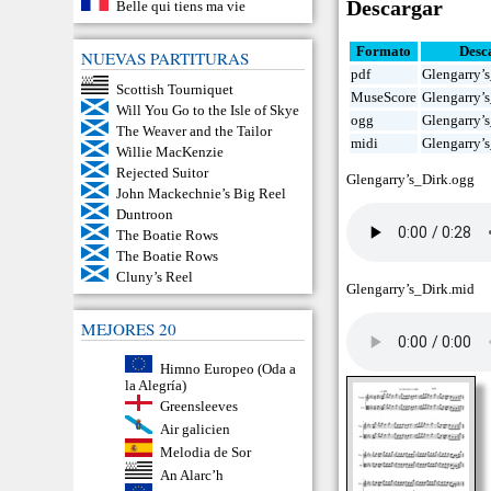
Descargar
Belle qui tiens ma vie
Formato
Desc
NUEVAS PARTITURAS
pdf
Glengarry’s
Scottish Tourniquet
MuseScore
Glengarry’
Will You Go to the Isle of Skye
ogg
Glengarry’
The Weaver and the Tailor
midi
Glengarry’
Willie MacKenzie
Rejected Suitor
Glengarry’s_Dirk.ogg
John Mackechnie’s Big Reel
Duntroon
The Boatie Rows
The Boatie Rows
Cluny’s Reel
Glengarry’s_Dirk.mid
MEJORES 20
Himno Europeo (Oda a
la Alegría)
Greensleeves
Air galicien
Melodia de Sor
An Alarc’h