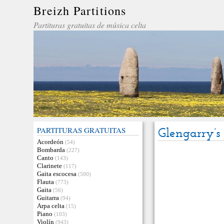
Breizh Partitions
Partituras gratuitas de música celta
PARTITURAS GRATUITAS
Glengarry’s
Acordeón
(54)
Bombarda
(227)
Canto
(143)
Clarinete
(117)
Gaita escocesa
(500)
Flauta
(773)
Gaita
(56)
Guitarra
(94)
Arpa celta
(15)
Piano
(103)
Violín
(943)