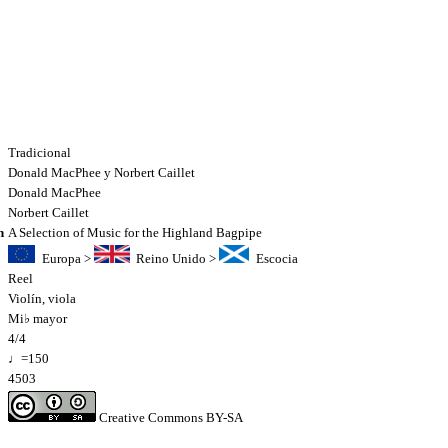
Tradicional
Donald MacPhee y Norbert Caillet
Donald MacPhee
Norbert Caillet
n
A Selection of Music for the Highland Bagpipe
Europa
>
Reino Unido
>
Escocia
Reel
Violín
,
viola
Mi♭ mayor
4/4
♩=150
4503
Creative Commons BY-SA