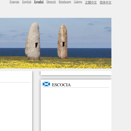
Français
English
Español
Deutsch
Brezhoneg
Galego
正體中文
简体中文
ESCOCIA