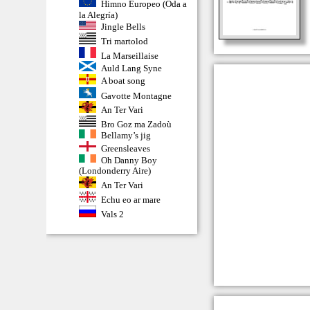
Himno Europeo (Oda a
la Alegría)
Jingle Bells
Tri martolod
La Marseillaise
Auld Lang Syne
A boat song
Gavotte Montagne
An Ter Vari
Bro Goz ma Zadoù
Bellamy’s jig
Greensleaves
Oh Danny Boy
(Londonderry Aire)
An Ter Vari
Echu eo ar mare
Vals 2