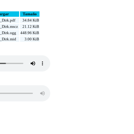
argar
Tamaño
_Dirk.pdf
34.84 KiB
s_Dirk.mscz
21.12 KiB
s_Dirk.ogg
448.96 KiB
s_Dirk.mid
3.00 KiB