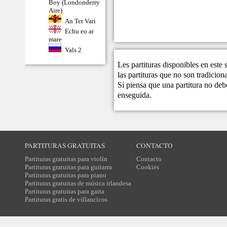
Boy (Londonderry
Aire)
An Ter Vari
Echu eo ar
mare
Vals 2
Les partituras disponibles en este
las partituras que no son tradicio
Si piensa que una partitura no debe
enseguida.
PARTITURAS GRATUITAS
CONTACTO
Partituras gratuitas para violín
Contacto
Partituras gratuitas para guitarra
Cookies
Partituras gratuitas para piano
Partituras gratuitas de música irlandesa
Partituras gratuitas para gaita
Partituras gratis de villancicos