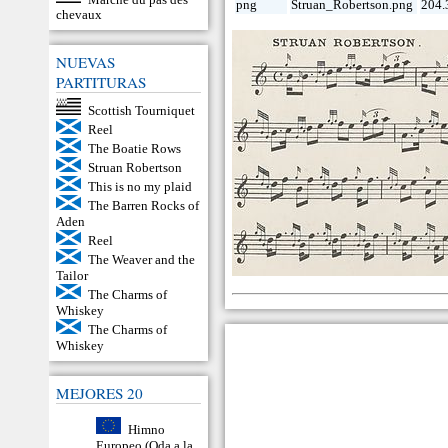
png
Struan_Robertson.png
204.
chevaux
NUEVAS
PARTITURAS
Scottish Tourniquet
Reel
The Boatie Rows
Struan Robertson
This is no my plaid
The Barren Rocks of
Aden
Reel
The Weaver and the
Tailor
The Charms of
Whiskey
The Charms of
Whiskey
MEJORES 20
Himno
Europeo (Oda a la