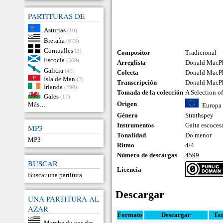
PARTITURAS DE
Asturias
(10)
Bretaña
(673)
Cornualles
(3)
Compositor
Tradicional
Escocia
(569)
Arreglista
Donald MacP
Galicia
(49)
Colecta
Donald MacP
Isla de Man
(3)
Transcripción
Donald MacP
Irlanda
(290)
Tomada de la colección
A Selection o
Gales
(17)
Origen
Más…
Europa
Género
Strathspey
Instrumentos
Gaita escoces
MP3
Tonalidad
Do menor
MP3
Ritmo
4/4
Número de descargas
4599
BUSCAR
Licencia
Buscar una partitura
Descargar
UNA PARTITURA AL
AZAR
Formato
Descargar
Ta
Marche du pas des