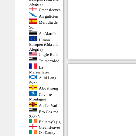
Alegría)
Greensleeves
Air galicien
Melodia de
Sor
An Alarc’h
Himno
Europeo (Oda a la
Alegría)
Jingle Bells
Tri martolod
La
Marseillaise
Auld Lang
Syne
A boat song
Gavotte
Montagne
An Ter Vari
Bro Goz ma
Zadoù
Bellamy’s jig
Greensleaves
Oh Danny