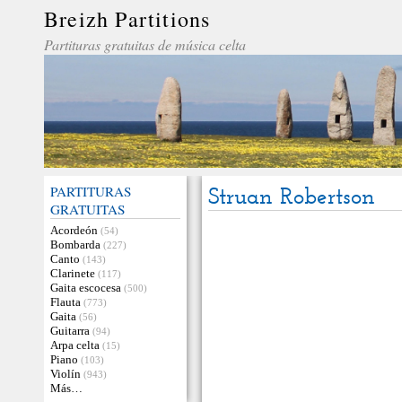
Breizh Partitions
Partituras gratuitas de música celta
PARTITURAS
Struan Robertson
GRATUITAS
Acordeón
(54)
Bombarda
(227)
Canto
(143)
Clarinete
(117)
Gaita escocesa
(500)
Flauta
(773)
Gaita
(56)
Guitarra
(94)
Arpa celta
(15)
Piano
(103)
Violín
(943)
Más…