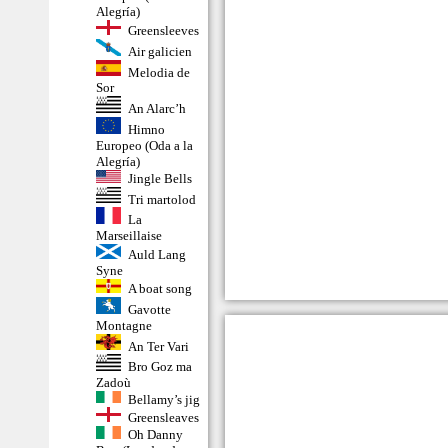
Alegría)
Greensleeves
Air galicien
Melodia de
Sor
An Alarc’h
Himno
Europeo (Oda a la
Alegría)
Jingle Bells
Tri martolod
La
Marseillaise
Auld Lang
Syne
A boat song
Gavotte
Montagne
An Ter Vari
Bro Goz ma
Zadoù
Bellamy’s jig
Greensleaves
Oh Danny