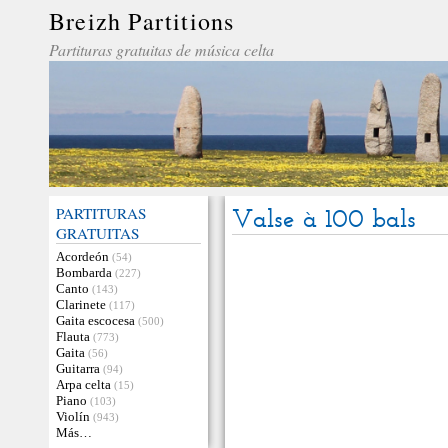
Breizh Partitions
Partituras gratuitas de música celta
PARTITURAS
Valse à 100 bals
GRATUITAS
Acordeón
(54)
Bombarda
(227)
Canto
(143)
Clarinete
(117)
Gaita escocesa
(500)
Flauta
(773)
Gaita
(56)
Guitarra
(94)
Arpa celta
(15)
Piano
(103)
Violín
(943)
Más…