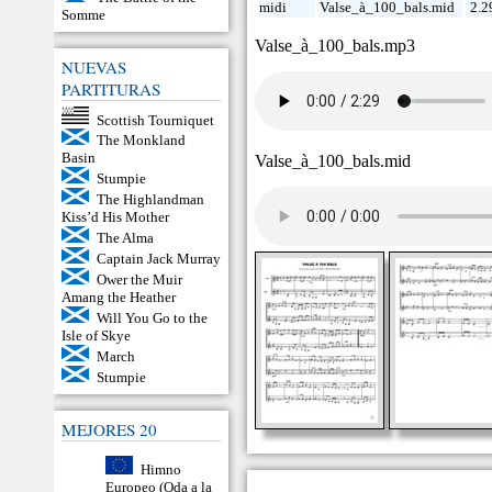
midi
Valse_à_100_bals.mid
2.2
Somme
Valse_à_100_bals.mp3
NUEVAS
PARTITURAS
Scottish Tourniquet
The Monkland
Basin
Valse_à_100_bals.mid
Stumpie
The Highlandman
Kiss’d His Mother
The Alma
Captain Jack Murray
Ower the Muir
Amang the Heather
Will You Go to the
Isle of Skye
March
Stumpie
MEJORES 20
Himno
Europeo (Oda a la