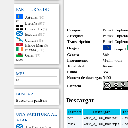
PARTITURAS DE
Asturias
(10)
Bretaña
(673)
Cornualles
(3)
Compositor
Patrick Duplenn
Escocia
(569)
Arreglista
Patrick Duplen
Galicia
(49)
Transcripción
Patrick Duplen
Isla de Man
(3)
Origen
Europa
>
Irlanda
(290)
Género
Vals
Gales
(17)
Más…
Instrumentos
Violín
,
viola
Tonalidad
Ré menor
Ritmo
3/4
MP3
Número de descargas
5406
MP3
Licencia
BUSCAR
Descargar
Buscar una partitura
Formato
Descargar
Ta
UNA PARTITURA AL
pdf
Valse_à_100_bals.pdf
2.3
AZAR
MP3
Valse_à_100_bals.mp3
2.2
The Battle of the