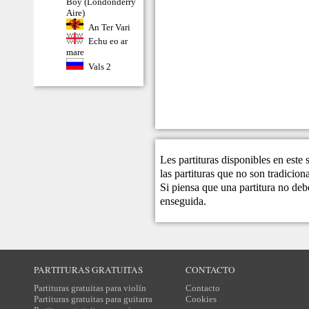
Boy (Londonderry
Aire)
An Ter Vari
Echu eo ar
mare
Vals 2
Les partituras disponibles en este
las partituras que no son tradicio
Si piensa que una partitura no debe
enseguida.
PARTITURAS GRATUITAS
CONTACTO
Partituras gratuitas para violín
Contacto
Partituras gratuitas para guitarra
Cookies