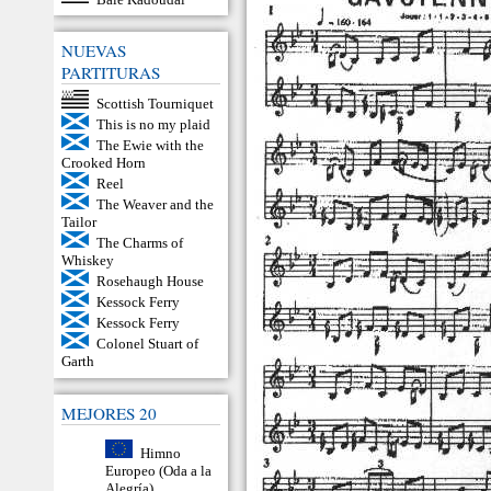
NUEVAS
PARTITURAS
Scottish Tourniquet
This is no my plaid
The Ewie with the
Crooked Horn
Reel
The Weaver and the
Tailor
The Charms of
Whiskey
Rosehaugh House
Kessock Ferry
Kessock Ferry
Colonel Stuart of
Garth
MEJORES 20
Himno
Europeo (Oda a la
Alegría)