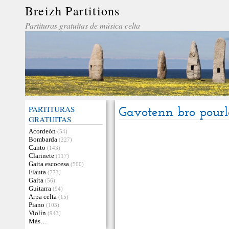
Breizh Partitions
Partituras gratuitas de música celta
PARTITURAS
Gavotenn bro pourl
GRATUITAS
Acordeón
(54)
Bombarda
(227)
Canto
(143)
Clarinete
(117)
Gaita escocesa
(500)
Flauta
(773)
Gaita
(56)
Guitarra
(94)
Arpa celta
(15)
Piano
(103)
Violín
(943)
Más…