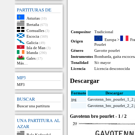
PARTITURAS DE
Asturias
(10)
Bretaña
(673)
Cornualles
(3)
Compositor
Tradicional
Escocia
(569)
Europa
>
Fr
Origen
Galicia
(49)
Pourlet
Isla de Man
(3)
Género
Gavotte pourlet
Irlanda
(290)
Instrumentos
Bombarda
,
gaita escoces
Gales
(17)
Tonalidad
Si♭ mayor
Más…
Licencia
Licencia desconocida
MP3
Descargar
MP3
Formato
Descargar
BUSCAR
jpg
Gavotenn_bro_pourlet_1_2.
Gavotenn_bro_pourlet_2_2.
Buscar una partitura
Gavotenn bro pourlet - 1 / 2
UNA PARTITURA AL
AZAR
Bale Kadoudal