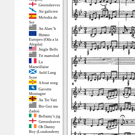
Greensleeves
Air galicien
Melodia de
Sor
An Alarc’h
Himno
Europeo (Oda a la
Alegría)
Jingle Bells
Tri martolod
La
Marseillaise
Auld Lang
Syne
A boat song
Gavotte
Montagne
An Ter Vari
Bro Goz ma
Zadoù
Bellamy’s jig
Greensleaves
Oh Danny
Boy (Londonderry