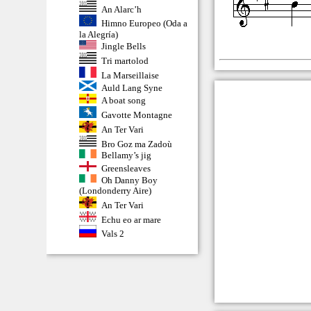
An Alarc’h
Himno Europeo (Oda a
la Alegría)
Jingle Bells
Tri martolod
La Marseillaise
Auld Lang Syne
A boat song
Gavotte Montagne
An Ter Vari
Bro Goz ma Zadoù
Bellamy’s jig
Greensleaves
Oh Danny Boy
(Londonderry Aire)
An Ter Vari
Echu eo ar mare
Vals 2