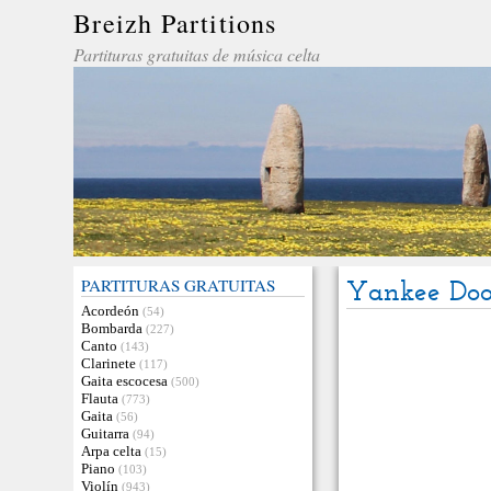
Breizh Partitions
Partituras gratuitas de música celta
PARTITURAS GRATUITAS
Yankee Doo
Acordeón
(54)
Bombarda
(227)
Canto
(143)
Clarinete
(117)
Gaita escocesa
(500)
Flauta
(773)
Gaita
(56)
Guitarra
(94)
Arpa celta
(15)
Piano
(103)
Violín
(943)