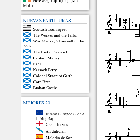
Here we go up, up, up (Mad
Moll)
NUEVAS PARTITURAS
Scottish Tourniquet
The Weaver and the Tailor
Wm. Mackay’s Farewell to the
74th
The Foot of Granock
Captain Murray
Reel
Kessock Ferry
Colonel Stuart of Garth
Corn Bran
Brahan Castle
MEJORES 20
Himno Europeo (Oda a
la Alegría)
Greensleeves
Air galicien
Melodia de Sor