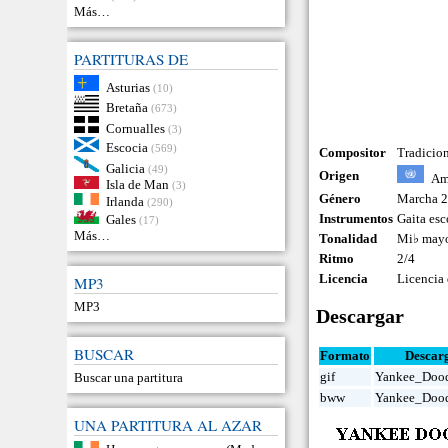
Más…
PARTITURAS DE
Asturias
(10)
Bretaña
(673)
Cornualles
(3)
Escocia
(569)
Compositor
Tradicio
Galicia
(49)
Origen
Am
Isla de Man
(3)
Género
Marcha 2
Irlanda
(290)
Instrumentos
Gaita esc
Gales
(17)
Más…
Tonalidad
Mi♭ may
Ritmo
2/4
Licencia
Licencia
MP3
MP3
Descargar
BUSCAR
Formato
Descar
gif
Yankee_Dood
Buscar una partitura
bww
Yankee_Doo
UNA PARTITURA AL AZAR