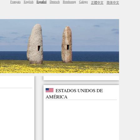
Français
English
Español
Deutsch
Brezhoneg
Galego
正體中文
简体中文
ESTADOS UNIDOS DE
AMÉRICA