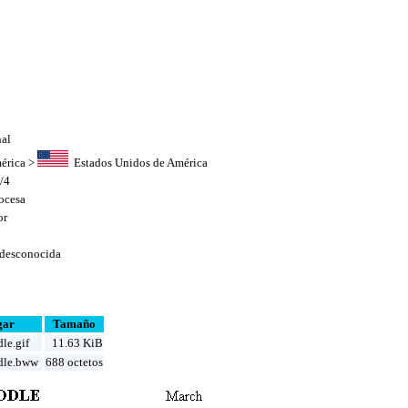
nal
érica
>
Estados Unidos de América
/4
ocesa
or
 desconocida
gar
Tamaño
le.gif
11.63 KiB
dle.bww
688 octetos