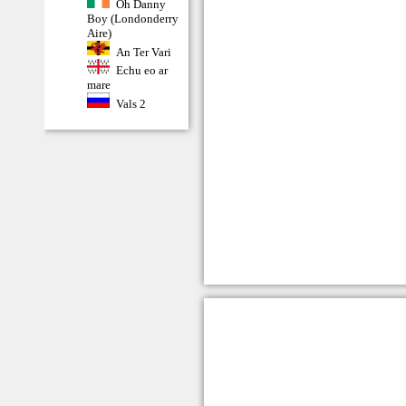
Oh Danny
Boy (Londonderry
Aire)
An Ter Vari
Echu eo ar
mare
Vals 2