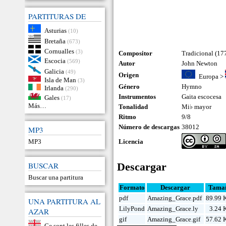
PARTITURAS DE
Asturias
(10)
Bretaña
(673)
Cornualles
(3)
Compositor
Tradicional (17
Escocia
(569)
Autor
John Newton
Galicia
(49)
Origen
Europa
>
Isla de Man
(3)
Género
Hymno
Irlanda
(290)
Instrumentos
Gaita escocesa
Gales
(17)
Más…
Tonalidad
Mi♭ mayor
Ritmo
9/8
Número de descargas
38012
MP3
MP3
Licencia
BUSCAR
Descargar
Buscar una partitura
Formato
Descargar
Tama
pdf
Amazing_Grace.pdf
89.99 
UNA PARTITURA AL
LilyPond
Amazing_Grace.ly
3.24 
AZAR
gif
Amazing_Grace.gif
57.62 
Ce sont les filles de