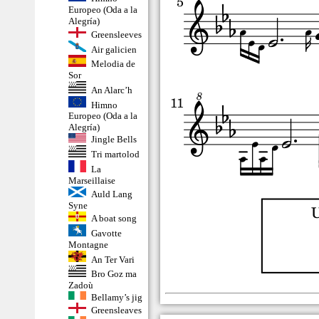
Europeo (Oda a la
Alegría)
Greensleeves
Air galicien
Melodia de
Sor
An Alarc’h
Himno
Europeo (Oda a la
Alegría)
Jingle Bells
Tri martolod
La
Marseillaise
Auld Lang
Syne
A boat song
Gavotte
Montagne
An Ter Vari
Bro Goz ma
Zadoù
Bellamy’s jig
Greensleaves