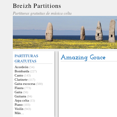
Breizh Partitions
Partituras gratuitas de música celta
PARTITURAS
Amazing Grace
GRATUITAS
Acordeón
(54)
Bombarda
(227)
Canto
(143)
Clarinete
(117)
Gaita escocesa
(500)
Flauta
(773)
Gaita
(56)
Guitarra
(94)
Arpa celta
(15)
Piano
(103)
Violín
(943)
Más…