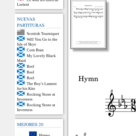
Lorient
NUEVAS
PARTITURAS
Scottish Tourniquet
Will You Go to the
Isle of Skye
Corn Bran
My Lovely Black
Maid
Reel
Reel
Reel
The Boy’s Lament
for his Kite
Rocking Stone at
Inverness
Rocking Stone at
Inverness
MEJORES 20
Himno