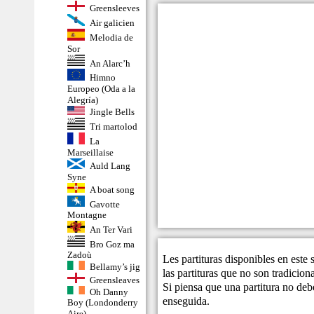
Greensleeves
Air galicien
Melodia de
Sor
An Alarc’h
Himno
Europeo (Oda a la
Alegría)
Jingle Bells
Tri martolod
La
Marseillaise
Auld Lang
Syne
A boat song
Gavotte
Montagne
An Ter Vari
Bro Goz ma
Zadoù
Les partituras disponibles en este
Bellamy’s jig
las partituras que no son tradicio
Greensleaves
Si piensa que una partitura no debe
Oh Danny
enseguida.
Boy (Londonderry
Aire)