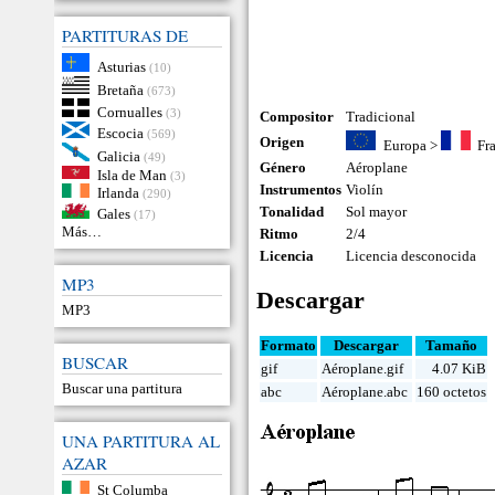
PARTITURAS DE
Asturias
(10)
Bretaña
(673)
Cornualles
(3)
Compositor
Tradicional
Escocia
(569)
Origen
Europa
>
Fr
Galicia
(49)
Género
Aéroplane
Isla de Man
(3)
Instrumentos
Violín
Irlanda
(290)
Tonalidad
Sol mayor
Gales
(17)
Más…
Ritmo
2/4
Licencia
Licencia desconocida
MP3
Descargar
MP3
Formato
Descargar
Tamaño
BUSCAR
gif
Aéroplane.gif
4.07 KiB
Buscar una partitura
abc
Aéroplane.abc
160 octetos
UNA PARTITURA AL
AZAR
St Columba