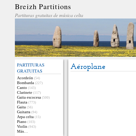
Breizh Partitions
Partituras gratuitas de música celta
PARTITURAS
Aéroplane
GRATUITAS
Acordeón
(54)
Bombarda
(227)
Canto
(143)
Clarinete
(117)
Gaita escocesa
(500)
Flauta
(773)
Gaita
(56)
Guitarra
(94)
Arpa celta
(15)
Piano
(103)
Violín
(943)
Más…