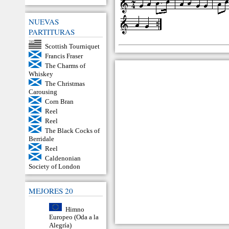
NUEVAS
PARTITURAS
Scottish Tourniquet
Francis Fraser
The Charms of
Whiskey
The Christmas
Carousing
Corn Bran
Reel
Reel
The Black Cocks of
Berridale
Reel
Caldenonian
Society of London
MEJORES 20
Himno
Europeo (Oda a la
Alegría)