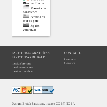
Bheatha ’Bhaile
Mazurka de
conscience
Scottish du
tour du parc
Jig des
cormorans
PARTITURAS GRATUÍTAS,
CONTACTO
PARTITURAS DE BALDE
Contacto
Cookies
musica bretona
musica escocesa
musica irlandesa
Design: Breizh Partitions, licence
CC BY-NC-SA