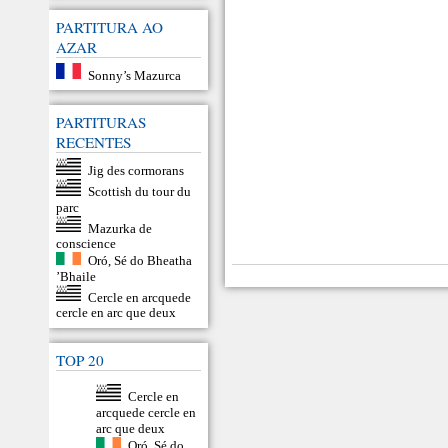
PARTITURA AO
AZAR
Sonny’s Mazurca
PARTITURAS
RECENTES
Jig des cormorans
Scottish du tour du
parc
Mazurka de
conscience
Oró, Sé do Bheatha
’Bhaile
Cercle en arcquede
cercle en arc que deux
TOP 20
Cercle en
arcquede cercle en
arc que deux
Oró, Sé do