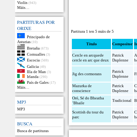
Violín
(943)
Máis…
PARTITURAS POR
ORIXE
Partitura 1 ten 5 máis de 5
Principado de
Asturias
(10)
Título
Compositor
I
Bretaña
(673)
Cornualles
(3)
Cercle en arcquede
Patrick
A
Escocia
cercle en arc que deux
Duplenne
b
(569)
Galicia
(49)
Patrick
Illa de Man
(3)
Jig des cormorans
F
Duplenne
Irlanda
(290)
País de Gales
(17)
Mazurka de
Patrick
C
Máis…
conscience
Duplenne
b
Oró, Sé do Bheatha
Tradicional
B
MP3
’Bhaile
MP3
Scottish du tour du
Patrick
C
parc
Duplenne
b
BUSCA
Busca de partituras