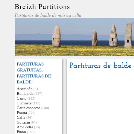
Breizh Partitions
Partituras de balde de música celta
PARTITURAS
Partituras de balde
GRATUÍTAS,
PARTITURAS DE
BALDE
Acordeón
(54)
Bombarda
(227)
Canto
(143)
Clarinete
(117)
Gaita escocesa
(500)
Frauta
(773)
Gaita
(56)
Guitarra
(94)
Arpa celta
(15)
Piano
(103)