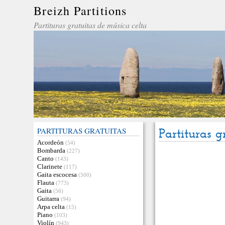
Breizh Partitions
Partituras gratuitas de música celta
PARTITURAS GRATUITAS
Partituras g
Acordeón
(54)
Bombarda
(227)
Canto
(143)
Clarinete
(117)
Gaita escocesa
(500)
Flauta
(773)
Gaita
(56)
Guitarra
(94)
Arpa celta
(15)
Piano
(103)
Violín
(943)