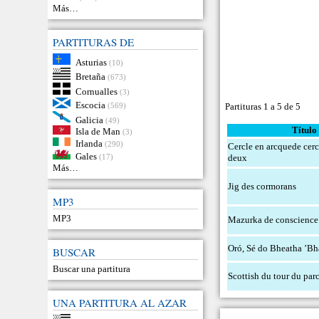
Más…
PARTITURAS DE
Asturias
(10)
Bretaña
(673)
Cornualles
(3)
Escocia
(569)
Partituras 1 a 5 de 5
Galicia
(49)
Título
Isla de Man
(3)
Irlanda
(290)
Cercle en arcquede cerc
Gales
deux
(17)
Más…
Jig des cormorans
MP3
MP3
Mazurka de conscience
Oró, Sé do Bheatha ’Bh
BUSCAR
Buscar una partitura
Scottish du tour du par
UNA PARTITURA AL AZAR