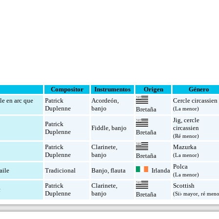
Compositor
Instrumentos
Origen
Género
le en arc que
Patrick
Acordeón
,
Cercle circassien
Duplenne
banjo
(La menor)
Bretaña
Jig
,
cercle
Patrick
Fiddle
,
banjo
circassien
Duplenne
Bretaña
(Ré menor)
Patrick
Clarinete
,
Mazurka
Duplenne
banjo
(La menor)
Bretaña
Polca
Irlanda
aile
Tradicional
Banjo
,
flauta
(La menor)
Patrick
Clarinete
,
Scottish
c
Duplenne
banjo
(Si♭ mayor, ré meno
Bretaña