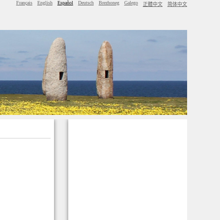
Français
English
Español
Deutsch
Brezhoneg
Galego
正體中文
简体中文