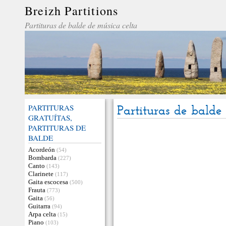
Breizh Partitions
Partituras de balde de música celta
PARTITURAS
Partituras de balde
GRATUÍTAS,
PARTITURAS DE
BALDE
Acordeón
(54)
Bombarda
(227)
Canto
(143)
Clarinete
(117)
Gaita escocesa
(500)
Frauta
(773)
Gaita
(56)
Guitarra
(94)
Arpa celta
(15)
Piano
(103)