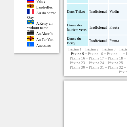
Vals 2
Landrellec
Dans Trikot
Tradicional
Violín
Air du comte
Orry
A Kerry air
Danse des
Tradicional
Frauta
without name
lauriers verts
An Alarc’h
Danse du
An Ter Vari
Tradicional
Frauta
Berry
Ancestros
Páxina 1
−
Páxina 2
−
Páxina 3
−
Páxi
Páxina 9 −
Páxina 10
−
Páxina 11
−
Páxina 16
−
Páxina 17
−
Páxina 18
−
Páxina 23
−
Páxina 24
−
Páxina 25
−
Páxina 30
−
Páxina 31
−
Páxina 32
−
Páxi