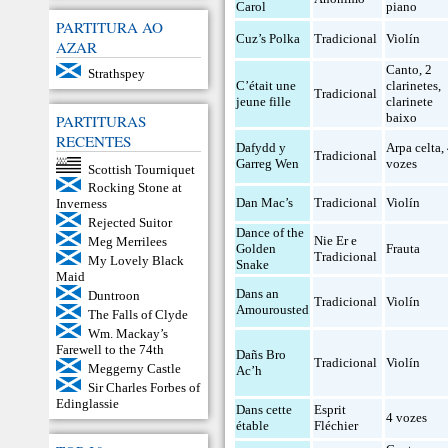
Carol
piano
PARTITURA AO
Cuz’s Polka
Tradicional
Violín
AZAR
Canto
,
2
Strathspey
C’était une
clarinetes
,
Tradicional
jeune fille
clarinete
baixo
PARTITURAS
RECENTES
Dafydd y
Arpa celta
,
Tradicional
Garreg Wen
vozes
Scottish Tourniquet
Rocking Stone at
Dan Mac’s
Tradicional
Violín
Inverness
Rejected Suitor
Dance of the
Nie Er e
Meg Merrilees
Golden
Frauta
Tradicional
My Lovely Black
Snake
Maid
Dans an
Duntroon
Tradicional
Violín
Amourousted
The Falls of Clyde
Wm. Mackay’s
Farewell to the 74th
Dañs Bro
Tradicional
Violín
Meggerny Castle
Ac’h
Sir Charles Forbes of
Edinglassie
Dans cette
Esprit
4 vozes
étable
Fléchier