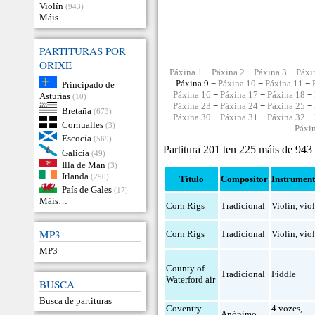
Violín
(943)
Máis…
PARTITURAS POR
ORIXE
Páxina 1
−
Páxina 2
−
Páxina 3
−
Páxi
Páxina 9 −
Páxina 10
−
Páxina 11
−
Principado de
Páxina 16
−
Páxina 17
−
Páxina 18
−
Asturias
(10)
Páxina 23
−
Páxina 24
−
Páxina 25
−
Bretaña
(673)
Páxina 30
−
Páxina 31
−
Páxina 32
−
Cornualles
(3)
Páxi
Escocia
(569)
Partitura 201 ten 225 máis de 943
Galicia
(49)
Illa de Man
(3)
Irlanda
(290)
Título
Compositor
Instrumen
País de Gales
(17)
Máis…
Corn Rigs
Tradicional
Violín
,
vio
MP3
Corn Rigs
Tradicional
Violín
,
vio
MP3
County of
Tradicional
Fiddle
Waterford air
BUSCA
Busca de partituras
Coventry
4 vozes
,
Anónimo