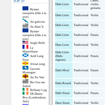
TOP 20
Canto
,
Dañs Léon
Tradicional
violín
,
guitarra
Hymne
européen (Ode à la
Dañs Léon
Tradicional
Violín
joie)
Air galicien
Dañs Léon
Tradicional
Violín
An Alarc’h
Hymne
Dañs Léon
Tradicional
Frauta
européen (Ode à la
joie)
Jingle Bells
Dans Leon
Tradicional
Violín
La
Marseillaise
Dañs Léon
Auld Lang
(Dañs
Tradicional
Frauta
Syne
oignon)
A boat song
Gavotte
Dañs Moul
Tradicional
Frauta
Montagne
An Ter Vari
Bro Goz ma
Dañs Round
Tradicional
Violín
Zadoù
Bellamy’s jig
Dañs Sizun
Tradicional
Frauta
Oh Danny
Boy (Londonderry
Aire)
Dans Sizun
Tradicional
Violín