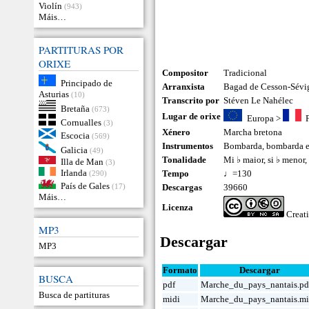
Violín
(943)
Máis…
PARTITURAS POR
ORIXE
Compositor
Tradicional
Principado de
Arranxista
Bagad de Cesson-Sévi
Asturias
(10)
Transcrito por
Stéven Le Nahélec
Bretaña
(673)
Lugar de orixe
Europa
>
Cornualles
(3)
Xénero
Marcha bretona
Escocia
(569)
Instrumentos
Bombarda
,
bombarda e
Galicia
(49)
Tonalidade
Mi ♭ maior, si ♭ menor,
Illa de Man
(3)
Irlanda
Tempo
♩=130
(290)
País de Gales
(17)
Descargas
39660
Máis…
Licenza
Creat
MP3
Descargar
MP3
Formato
Descargar
BUSCA
pdf
Marche_du_pays_nantais.pd
Busca de partituras
midi
Marche_du_pays_nantais.m