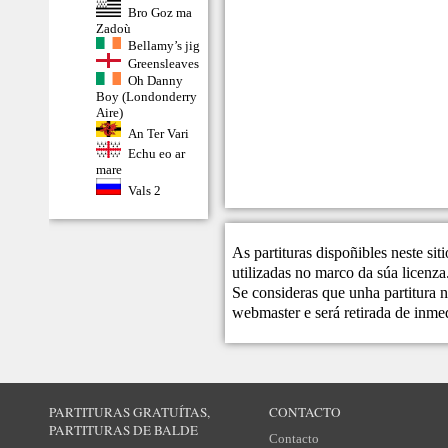
Bro Goz ma
Zadoù
Bellamy’s jig
Greensleaves
Oh Danny
Boy (Londonderry
Aire)
An Ter Vari
Echu eo ar
mare
Vals 2
As partituras dispoñibles neste si
utilizadas no marco da súa licenza
Se consideras que unha partitura n
webmaster
e será retirada de inme
PARTITURAS GRATUÍTAS,
CONTACTO
PARTITURAS DE BALDE
Contacto