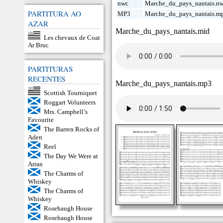
nwc
Marche_du_pays_nantais.n
PARTITURA AO
MP3
Marche_du_pays_nantais.m
AZAR
Marche_du_pays_nantais.mid
Les chevaux de Coat
Ar Bruc
PARTITURAS
RECENTES
Marche_du_pays_nantais.mp3
Scottish Tourniquet
Roggart Volunteers
Mrs. Campbell’s
Favourite
The Barren Rocks of
Aden
Reel
The Day We Were at
Arran
The Charms of
Whiskey
The Charms of
Whiskey
Rosehaugh House
Rosehaugh House