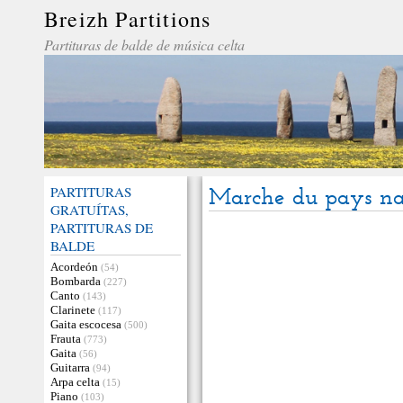
Breizh Partitions
Partituras de balde de música celta
PARTITURAS
Marche du pays na
GRATUÍTAS,
PARTITURAS DE
BALDE
Acordeón
(54)
Bombarda
(227)
Canto
(143)
Clarinete
(117)
Gaita escocesa
(500)
Frauta
(773)
Gaita
(56)
Guitarra
(94)
Arpa celta
(15)
Piano
(103)