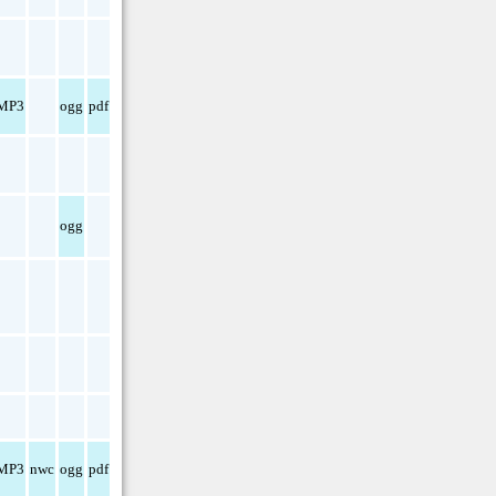
MP3
ogg
pdf
ogg
MP3
nwc
ogg
pdf