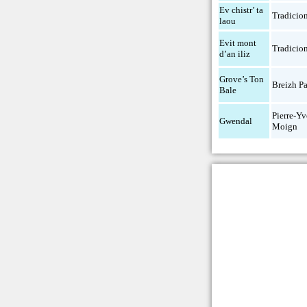
Ev chistr’ ta
Tradicio
laou
Evit mont
Tradicio
d’an iliz
Grove’s Ton
Breizh Pa
Bale
Pierre-Yv
Gwendal
Moign