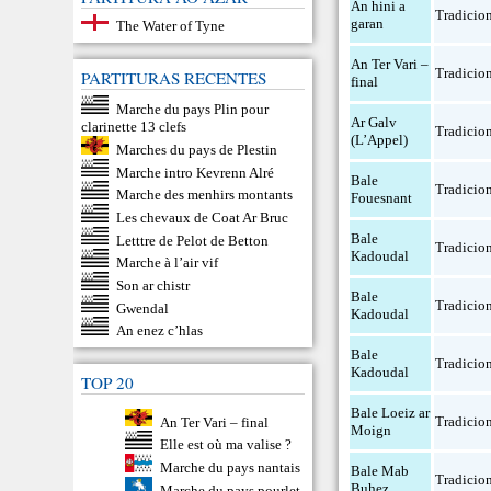
An hini a
Tradicio
garan
The Water of Tyne
An Ter Vari –
Tradicio
PARTITURAS RECENTES
final
Marche du pays Plin pour
Ar Galv
clarinette 13 clefs
Tradicio
(L’Appel)
Marches du pays de Plestin
Marche intro Kevrenn Alré
Bale
Tradicio
Marche des menhirs montants
Fouesnant
Les chevaux de Coat Ar Bruc
Bale
Letttre de Pelot de Betton
Tradicio
Kadoudal
Marche à l’air vif
Son ar chistr
Bale
Tradicio
Gwendal
Kadoudal
An enez c’hlas
Bale
Tradicio
Kadoudal
TOP 20
Bale Loeiz ar
Tradicio
An Ter Vari – final
Moign
Elle est où ma valise ?
Marche du pays nantais
Bale Mab
Tradicio
Buhez
Marche du pays pourlet