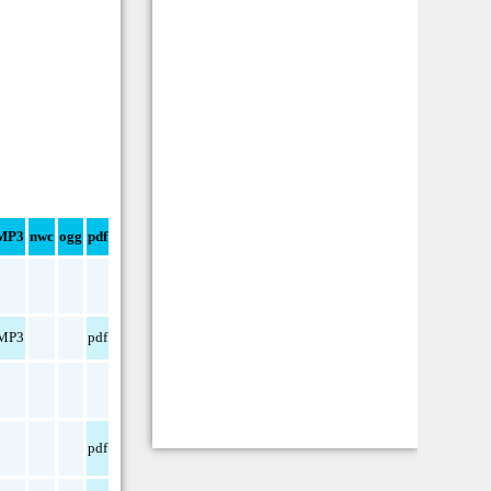
MP3
nwc
ogg
pdf
MP3
pdf
pdf