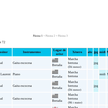
Páxina 1 −
Páxina 2
−
Páxina 3
de 72
Lugar de
sitor
Instrumentos
Xénero
abc
jpg
midi
orixe
Marcha
nal
Gaita escocesa
bretona
jpg
Bretaña
(Dó menor)
Marcha
 Laurent
Piano
midi
bretona
Bretaña
Marcha
nal
Gaita escocesa
bretona
jpg
Bretaña
(Dó menor)
Marcha
nal
Gaita escocesa
bretona
Bretaña
(Mi ♭ maior)
Marcha