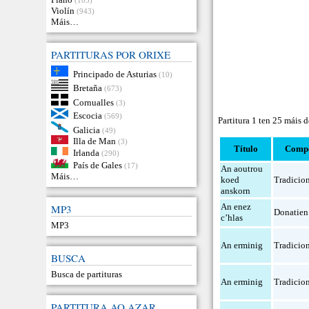
Violín
(943)
Máis…
PARTITURAS POR ORIXE
Principado de Asturias
(10)
Bretaña
(673)
Cornualles
(3)
Escocia
(569)
Partitura 1 ten 25 máis 
Galicia
(49)
Illa de Man
(3)
Título
Compo
Irlanda
(290)
País de Gales
(17)
An aoutrou
Máis…
koed
Tradicio
anskorn
An enez
MP3
Donatien
c’hlas
MP3
An erminig
Tradicio
BUSCA
Busca de partituras
An erminig
Tradicio
PARTITURA AO AZAR