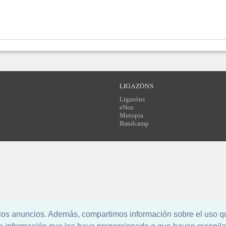
LIGAZÓNS
Ligazóns
eNoz
Mutopia
Bandcamp
l los anuncios. Además, compartimos información sobre el uso q