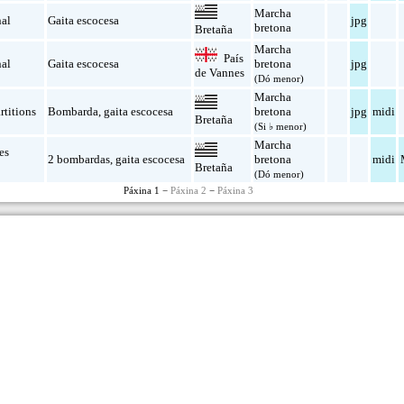
Marcha
nal
Gaita escocesa
jpg
bretona
Bretaña
Marcha
País
nal
Gaita escocesa
bretona
jpg
de Vannes
(Dó menor)
Marcha
rtitions
Bombarda
,
gaita escocesa
bretona
jpg
midi
Bretaña
(Si ♭ menor)
Marcha
es
2 bombardas
,
gaita escocesa
bretona
midi
Bretaña
(Dó menor)
Páxina 1 −
Páxina 2
−
Páxina 3