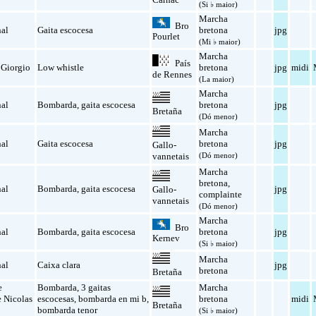
(Si ♭ maior)
Marcha
Bro
nal
Gaita escocesa
bretona
jpg
Pourlet
(Mi ♭ maior)
Marcha
País
 Giorgio
Low whistle
bretona
jpg
midi
de Rennes
(La maior)
Marcha
nal
Bombarda
,
gaita escocesa
bretona
jpg
Bretaña
(Dó menor)
Marcha
nal
Gaita escocesa
bretona
jpg
Gallo-
(Dó menor)
vannetais
Marcha
bretona
,
nal
Bombarda
,
gaita escocesa
jpg
Gallo-
complainte
vannetais
(Dó menor)
Marcha
Bro
nal
Bombarda
,
gaita escocesa
bretona
jpg
Kernev
(Si ♭ maior)
Marcha
nal
Caixa clara
jpg
bretona
Bretaña
e
Bombarda
,
3 gaitas
Marcha
e Nicolas
escocesas
,
bombarda en mi b
,
bretona
midi
Bretaña
bombarda tenor
(Si ♭ maior)