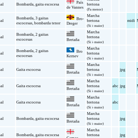
País
nal
Bombarda
,
gaita escocesa
bretona
de Vannes
(Fa menor)
Marcha
Bombarda
,
3 gaitas
Bro-
nal
bretona
midi
escocesas
,
bombarda tenor
Dreger
(Si ♭ maior)
Marcha
Bombarda
,
2 gaitas
nal
bretona
escocesas
Bretaña
(Si ♭ maior)
Marcha
Bombarda
,
2 gaitas
Bro
nal
bretona
escocesas
Kernev
(Si ♭ maior)
Marcha
nal
Gaita escocesa
bretona
jpg
Bretaña
(Si ♭ maior)
Marcha
nal
Gaita escocesa
bretona
abc
jpg
Bretaña
(Si ♭ maior)
Marcha
nal
Gaita escocesa
bretona
abc
Bretaña
(Si ♭ maior)
Marcha
nal
Bombarda
,
gaita escocesa
bretona
jpg
Bretaña
(Si ♭ maior)
Marcha
nal
Bombarda
,
gaita escocesa
bretona
jpg
Carnac