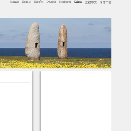
Français
English
Español
Deutsch
Brezhoneg
Galego
正體中文
简体中文