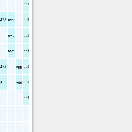
pdf
MP3
nwc
pdf
nwc
pdf
nwc
pdf
MP3
ogg
pdf
MP3
ogg
pdf
pdf