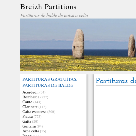
Breizh Partitions
Partituras de balde de música celta
PARTITURAS GRATUÍTAS,
Partituras 
PARTITURAS DE BALDE
Acordeón
(54)
Bombarda
(227)
Canto
(143)
Clarinete
(117)
Gaita escocesa
(500)
Frauta
(773)
Gaita
(56)
Guitarra
(94)
Arpa celta
(15)
Piano
(103)