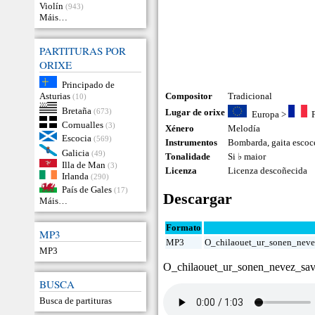
Violín
(943)
Máis…
PARTITURAS POR
ORIXE
Principado de
Asturias
Compositor
Tradicional
(10)
Bretaña
(673)
Lugar de orixe
Europa
>
Cornualles
(3)
Xénero
Melodía
Escocia
(569)
Instrumentos
Bombarda
,
gaita escoc
Galicia
(49)
Tonalidade
Si ♭ maior
Illa de Man
(3)
Licenza
Licenza descoñecida
Irlanda
(290)
País de Gales
(17)
Descargar
Máis…
Formato
MP3
MP3
O_chilaouet_ur_sonen_neve
MP3
O_chilaouet_ur_sonen_nevez_sa
BUSCA
Busca de partituras