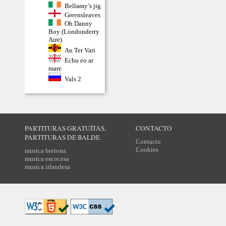
Bellamy’s jig
Greensleaves
Oh Danny
Boy (Londonderry
Aire)
An Ter Vari
Echu eo ar
mare
Vals 2
PARTITURAS GRATUÍTAS,
CONTACTO
PARTITURAS DE BALDE
Contacto
Cookies
musica bretona
musica escocesa
musica irlandesa