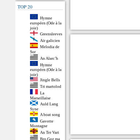
TOP 20
Hymne
européen (Ode à la
joie)
Greensleeves
Air galicien
Melodia de
Sor
An Alarc’h
Hymne
européen (Ode à la
joie)
Jingle Bells
Tri martolod
La
Marseillaise
Auld Lang
Syne
A boat song
Gavotte
Montagne
An Ter Vari
Bro Goz ma