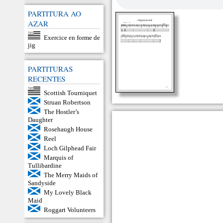
PARTITURA AO
AZAR
Exercice en forme de
jig
PARTITURAS
RECENTES
Scottish Tourniquet
Struan Robertson
The Hostler’s
Daughter
Rosehaugh House
Reel
Loch Gilphead Fair
Marquis of
Tullibardine
The Merry Maids of
Sandyside
My Lovely Black
Maid
Roggart Volunteers