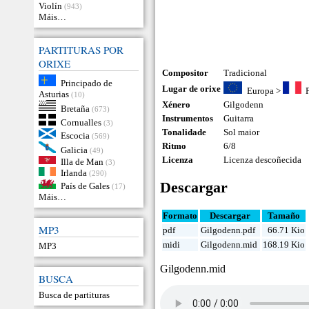
Violín
(943)
Máis…
PARTITURAS POR
ORIXE
Compositor
Tradicional
Principado de
Lugar de orixe
Europa
>
Asturias
(10)
Xénero
Gilgodenn
Bretaña
(673)
Instrumentos
Guitarra
Cornualles
(3)
Tonalidade
Sol maior
Escocia
(569)
Ritmo
6/8
Galicia
(49)
Licenza
Licenza descoñecida
Illa de Man
(3)
Irlanda
(290)
Descargar
País de Gales
(17)
Máis…
Formato
Descargar
Tamaño
MP3
pdf
Gilgodenn.pdf
66.71 Kio
midi
Gilgodenn.mid
168.19 Kio
MP3
Gilgodenn.mid
BUSCA
Busca de partituras