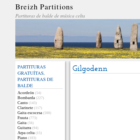
Breizh Partitions
Partituras de balde de música celta
PARTITURAS
Gilgodenn
GRATUÍTAS,
PARTITURAS DE
BALDE
Acordeón
(54)
Bombarda
(227)
Canto
(143)
Clarinete
(117)
Gaita escocesa
(500)
Frauta
(773)
Gaita
(56)
Guitarra
(94)
Arpa celta
(15)
Piano
(103)