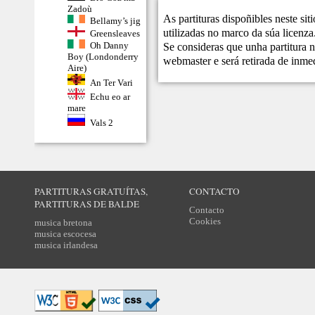
Zadoù
As partituras dispoñibles neste si
Bellamy’s jig
utilizadas no marco da súa licenza
Greensleaves
Oh Danny
Se consideras que unha partitura n
Boy (Londonderry
webmaster
e será retirada de inme
Aire)
An Ter Vari
Echu eo ar
mare
Vals 2
PARTITURAS GRATUÍTAS,
CONTACTO
PARTITURAS DE BALDE
Contacto
Cookies
musica bretona
musica escocesa
musica irlandesa