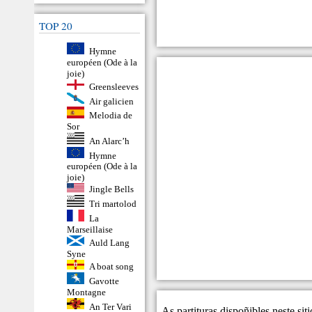
TOP 20
Hymne
européen (Ode à la
joie)
Greensleeves
Air galicien
Melodia de
Sor
An Alarc’h
Hymne
européen (Ode à la
joie)
Jingle Bells
Tri martolod
La
Marseillaise
Auld Lang
Syne
A boat song
Gavotte
Montagne
An Ter Vari
As partituras dispoñibles neste si