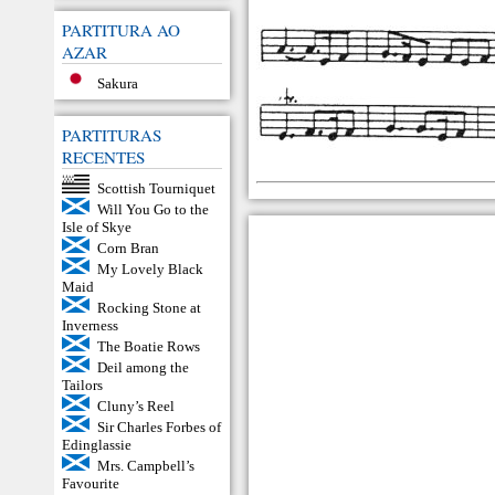
PARTITURA AO
AZAR
Sakura
PARTITURAS
RECENTES
Scottish Tourniquet
Will You Go to the
Isle of Skye
Corn Bran
My Lovely Black
Maid
Rocking Stone at
Inverness
The Boatie Rows
Deil among the
Tailors
Cluny’s Reel
Sir Charles Forbes of
Edinglassie
Mrs. Campbell’s
Favourite