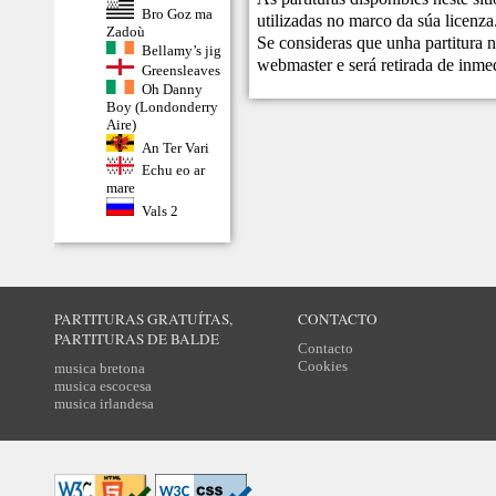
Bro Goz ma
utilizadas no marco da súa licenza
Zadoù
Se consideras que unha partitura n
Bellamy’s jig
webmaster
e será retirada de inme
Greensleaves
Oh Danny
Boy (Londonderry
Aire)
An Ter Vari
Echu eo ar
mare
Vals 2
PARTITURAS GRATUÍTAS,
CONTACTO
PARTITURAS DE BALDE
Contacto
Cookies
musica bretona
musica escocesa
musica irlandesa