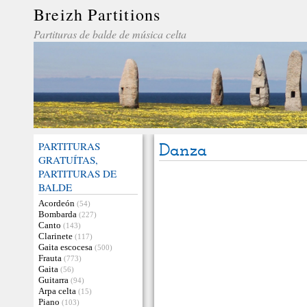
Breizh Partitions
Partituras de balde de música celta
PARTITURAS
Danza
GRATUÍTAS,
PARTITURAS DE
BALDE
Acordeón
(54)
Bombarda
(227)
Canto
(143)
Clarinete
(117)
Gaita escocesa
(500)
Frauta
(773)
Gaita
(56)
Guitarra
(94)
Arpa celta
(15)
Piano
(103)