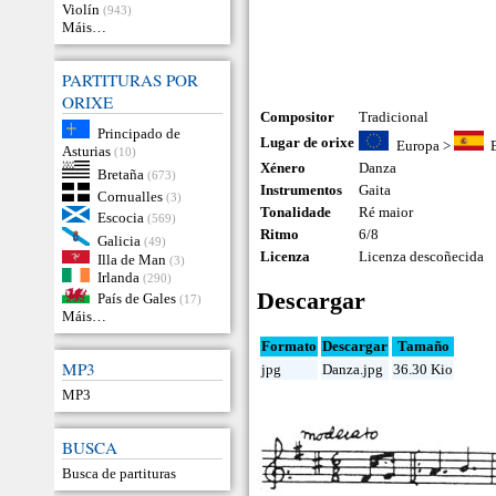
Violín
(943)
Máis…
PARTITURAS POR
ORIXE
Compositor
Tradicional
Principado de
Lugar de orixe
Europa
>
Asturias
(10)
Xénero
Danza
Bretaña
(673)
Instrumentos
Gaita
Cornualles
(3)
Tonalidade
Ré maior
Escocia
(569)
Ritmo
6/8
Galicia
(49)
Licenza
Licenza descoñecida
Illa de Man
(3)
Irlanda
(290)
Descargar
País de Gales
(17)
Máis…
Formato
Descargar
Tamaño
MP3
jpg
Danza.jpg
36.30 Kio
MP3
BUSCA
Busca de partituras