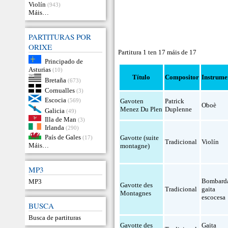
Violín
(943)
Máis…
PARTITURAS POR
ORIXE
Partitura 1 ten 17 máis de 17
Principado de
Asturias
(10)
Título
Compositor
Instrume
Bretaña
(673)
Cornualles
(3)
Escocia
(569)
Gavoten
Patrick
Oboè
Menez Du Plen
Duplenne
Galicia
(49)
Illa de Man
(3)
Irlanda
(290)
País de Gales
Gavotte (suite
(17)
Tradicional
Violín
Máis…
montagne)
MP3
Bombard
MP3
Gavotte des
Tradicional
gaita
Montagnes
escocesa
BUSCA
Busca de partituras
Gavotte des
Gaita