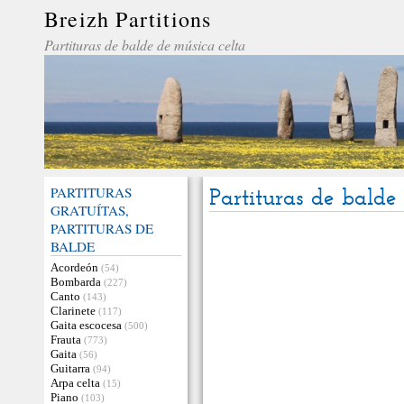
Breizh Partitions
Partituras de balde de música celta
PARTITURAS
Partituras de bald
GRATUÍTAS,
PARTITURAS DE
BALDE
Acordeón
(54)
Bombarda
(227)
Canto
(143)
Clarinete
(117)
Gaita escocesa
(500)
Frauta
(773)
Gaita
(56)
Guitarra
(94)
Arpa celta
(15)
Piano
(103)