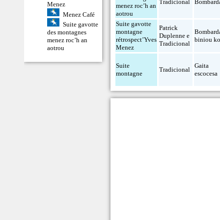
Tradicional
Bombard
Menez
menez roc’h an
aotrou
Menez Café
Suite gavotte
Suite gavotte
Patrick
montagne
Bombard
des montagnes
Duplenne e
rétrospect’Yves
biniou k
menez roc’h an
Tradicional
Menez
aotrou
Suite
Gaita
Tradicional
montagne
escocesa