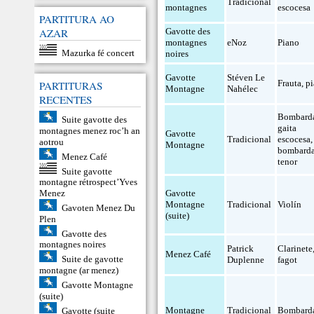
Tradicional
montagnes
escocesa
PARTITURA AO
AZAR
Gavotte des
montagnes
eNoz
Piano
Mazurka fé concert
noires
Gavotte
Stéven Le
Frauta
,
p
PARTITURAS
Montagne
Nahélec
RECENTES
Bombard
Suite gavotte des
gaita
montagnes menez roc’h an
Gavotte
Tradicional
escocesa
,
aotrou
Montagne
bombard
Menez Café
tenor
Suite gavotte
montagne rétrospect’Yves
Gavotte
Menez
Montagne
Tradicional
Violín
Gavoten Menez Du
(suite)
Plen
Gavotte des
montagnes noires
Patrick
Clarinete
Menez Café
Suite de gavotte
Duplenne
fagot
montagne (ar menez)
Gavotte Montagne
(suite)
Montagne
Tradicional
Bombard
Gavotte (suite