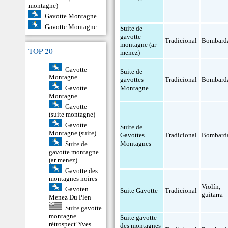
montagne)
Gavotte Montagne
Gavotte Montagne
Suite de
gavotte
Tradicional
Bombard
montagne (ar
TOP 20
menez)
Gavotte
Suite de
Montagne
gavottes
Tradicional
Bombard
Gavotte
Montagne
Montagne
Gavotte
(suite montagne)
Gavotte
Suite de
Montagne (suite)
Gavottes
Tradicional
Bombard
Montagnes
Suite de
gavotte montagne
(ar menez)
Gavotte des
montagnes noires
Violín
,
Gavoten
Suite Gavotte
Tradicional
guitarra
Menez Du Plen
Suite gavotte
montagne
Suite gavotte
rétrospect’Yves
des montagnes