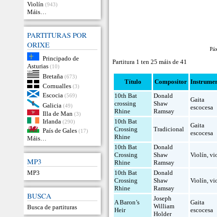
Violín
(943)
Máis…
PARTITURAS POR
ORIXE
Pá
Principado de
Partitura 1 ten 25 máis de 41
Asturias
(10)
Bretaña
(673)
Título
Compositor
Instrume
Cornualles
(3)
Escocia
10th Bat
Donald
(569)
Gaita
crossing
Shaw
Galicia
(49)
escocesa
Rhine
Ramsay
Illa de Man
(3)
Irlanda
10th Bat
(290)
Gaita
Crossing
Tradicional
País de Gales
(17)
escocesa
Rhine
Máis…
10th Bat
Donald
Crossing
Shaw
Violín
,
vi
MP3
Rhine
Ramsay
MP3
10th Bat
Donald
Crossing
Shaw
Violín
,
vi
Rhine
Ramsay
BUSCA
Joseph
A Baron’s
Gaita
William
Busca de partituras
Heir
escocesa
Holder