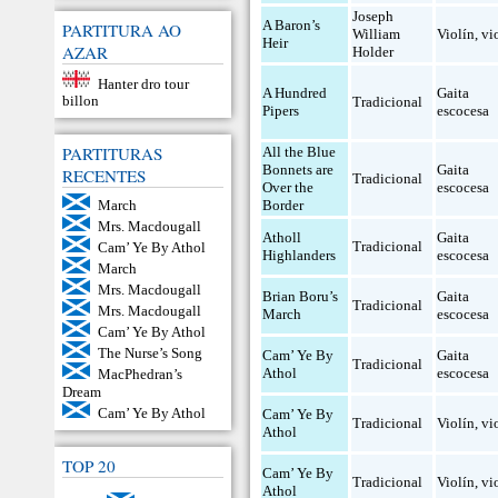
Joseph
A Baron’s
PARTITURA AO
William
Violín
,
vi
Heir
AZAR
Holder
Hanter dro tour
A Hundred
Gaita
billon
Tradicional
Pipers
escocesa
PARTITURAS
All the Blue
Bonnets are
Gaita
RECENTES
Tradicional
Over the
escocesa
Border
March
Mrs. Macdougall
Atholl
Gaita
Tradicional
Cam’ Ye By Athol
Highlanders
escocesa
March
Mrs. Macdougall
Brian Boru’s
Gaita
Tradicional
Mrs. Macdougall
March
escocesa
Cam’ Ye By Athol
The Nurse’s Song
Cam’ Ye By
Gaita
Tradicional
Athol
escocesa
MacPhedran’s
Dream
Cam’ Ye By Athol
Cam’ Ye By
Tradicional
Violín
,
vi
Athol
TOP 20
Cam’ Ye By
Tradicional
Violín
,
vi
Athol