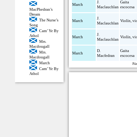
J.
Gaita
March
Maclauchlan
escocesa
MacPhedran’s
Dream
J.
The Nurse’s
March
Violín
,
vi
Maclauchlan
Song
Cam’ Ye By
J.
Athol
March
Violín
,
vi
Maclauchlan
Mrs.
Macdougall
D.
Gaita
Mrs.
March
Macfedran
escocesa
Macdougall
March
Pá
Cam’ Ye By
Athol