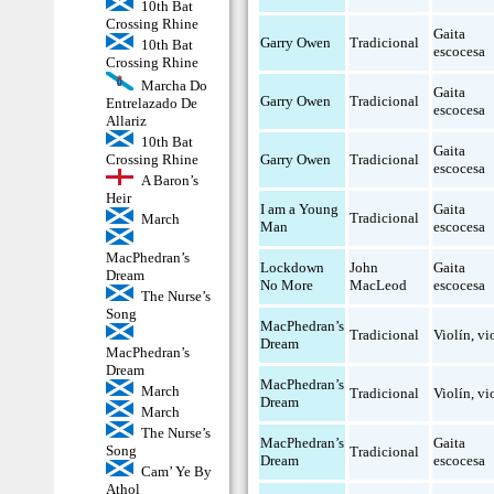
10th Bat
Crossing Rhine
Gaita
Garry Owen
Tradicional
10th Bat
escocesa
Crossing Rhine
Marcha Do
Gaita
Garry Owen
Tradicional
Entrelazado De
escocesa
Allariz
10th Bat
Gaita
Garry Owen
Tradicional
Crossing Rhine
escocesa
A Baron’s
Heir
I am a Young
Gaita
Tradicional
March
Man
escocesa
MacPhedran’s
Lockdown
John
Gaita
Dream
No More
MacLeod
escocesa
The Nurse’s
Song
MacPhedran’s
Tradicional
Violín
,
vi
Dream
MacPhedran’s
Dream
MacPhedran’s
March
Tradicional
Violín
,
vi
Dream
March
The Nurse’s
MacPhedran’s
Gaita
Song
Tradicional
Dream
escocesa
Cam’ Ye By
Athol