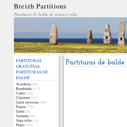
Breizh Partitions
Partituras de balde de música celta
PARTITURAS
Partituras de balde
GRATUÍTAS,
PARTITURAS DE
BALDE
Acordeón
(54)
Bombarda
(227)
Canto
(143)
Clarinete
(117)
Gaita escocesa
(500)
Frauta
(773)
Gaita
(56)
Guitarra
(94)
Arpa celta
(15)
Piano
(103)