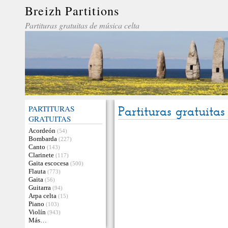
Breizh Partitions
Partituras gratuitas de música celta
PARTITURAS
Partituras gratuitas
GRATUITAS
Acordeón
(54)
Bombarda
(227)
Canto
(143)
Clarinete
(117)
Gaita escocesa
(500)
Flauta
(773)
Gaita
(56)
Guitarra
(94)
Arpa celta
(15)
Piano
(103)
Violín
(943)
Más…