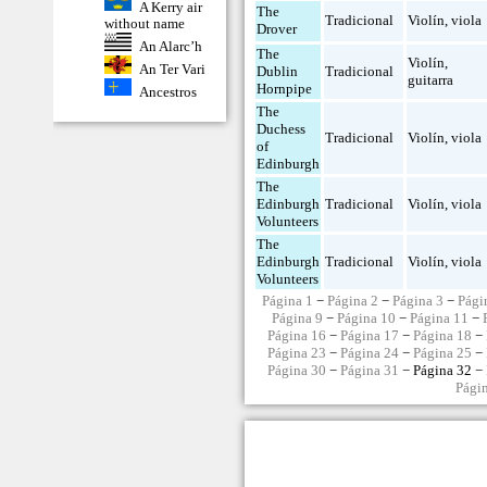
A Kerry air
The
Tradicional
Violín
,
viola
without name
Drover
An Alarc’h
The
Violín
,
An Ter Vari
Dublin
Tradicional
guitarra
Hornpipe
Ancestros
The
Duchess
Tradicional
Violín
,
viola
of
Edinburgh
The
Edinburgh
Tradicional
Violín
,
viola
Volunteers
The
Edinburgh
Tradicional
Violín
,
viola
Volunteers
Página 1
−
Página 2
−
Página 3
−
Pági
Página 9
−
Página 10
−
Página 11
−
Página 16
−
Página 17
−
Página 18
−
Página 23
−
Página 24
−
Página 25
−
Página 30
−
Página 31
− Página 32 −
Pági