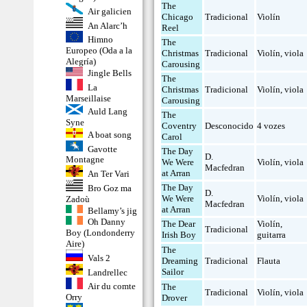
The
Air galicien
Chicago
Tradicional
Violín
An Alarc’h
Reel
Himno
The
Europeo (Oda a la
Christmas
Tradicional
Violín
,
viola
Alegría)
Carousing
Jingle Bells
The
La
Christmas
Tradicional
Violín
,
viola
Marseillaise
Carousing
Auld Lang
The
Syne
Coventry
Desconocido
4 vozes
A boat song
Carol
Gavotte
The Day
D.
Montagne
We Were
Violín
,
viola
Macfedran
at Arran
An Ter Vari
The Day
Bro Goz ma
D.
We Were
Violín
,
viola
Zadoù
Macfedran
at Arran
Bellamy’s jig
Oh Danny
The Dear
Violín
,
Tradicional
Boy (Londonderry
Irish Boy
guitarra
Aire)
The
Vals 2
Dreaming
Tradicional
Flauta
Sailor
Landrellec
Air du comte
The
Tradicional
Violín
,
viola
Orry
Drover