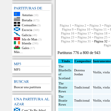
PARTITURAS DE
Asturias
(10)
Bretaña
(673)
Cornualles
Página 1
−
Página 2
−
Página 3
−
Pági
(3)
Página 9
−
Página 10
−
Página 11
−
Escocia
(569)
Página 16
−
Página 17
−
Página 18
−
Galicia
(49)
Página 23
−
Página 24
−
Página 25
−
Isla de Man
(3)
Página 30
−
Página 31
− Página 32 −
Irlanda
(290)
Pági
Gales
(17)
Más…
Partituras 776 a 800 de 943
Título
Compositor
Instrumento
MP3
The
MP3
Bluebells
Dorotea
Violín
,
viola
of
Jordan
Scotland
BUSCAR
The
Buscar una partitura
Boatie
Tradicional
Violín
,
viola
Rows
The
UNA PARTITURA AL
Boatie
Tradicional
Violín
,
viola
AZAR
Rows
Cam’ Ye By Athol