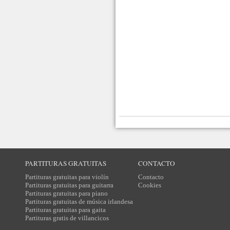
PARTITURAS GRATUITAS
CONTACTO
Partituras gratuitas para violín
Contacto
Partituras gratuitas para guitarra
Cookies
Partituras gratuitas para piano
Partituras gratuitas de música irlandesa
Partituras gratuitas para gaita
Partituras gratis de villancicos