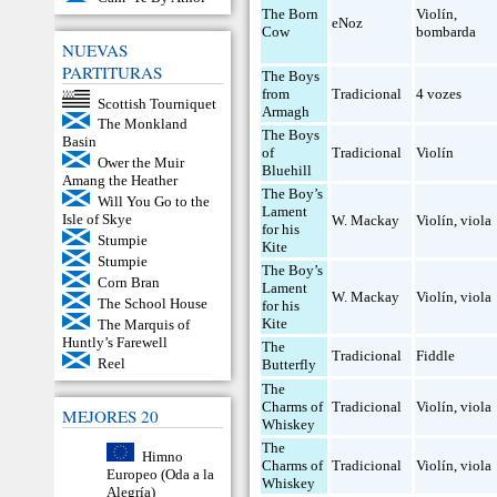
The Born
Violín
,
eNoz
Cow
bombarda
NUEVAS
PARTITURAS
The Boys
from
Tradicional
4 vozes
Scottish Tourniquet
Armagh
The Monkland
The Boys
Basin
of
Tradicional
Violín
Ower the Muir
Bluehill
Amang the Heather
The Boy’s
Will You Go to the
Lament
Isle of Skye
W. Mackay
Violín
,
viola
for his
Stumpie
Kite
Stumpie
The Boy’s
Corn Bran
Lament
W. Mackay
Violín
,
viola
The School House
for his
Kite
The Marquis of
Huntly’s Farewell
The
Tradicional
Fiddle
Reel
Butterfly
The
Charms of
Tradicional
Violín
,
viola
MEJORES 20
Whiskey
The
Himno
Charms of
Tradicional
Violín
,
viola
Europeo (Oda a la
Whiskey
Alegría)