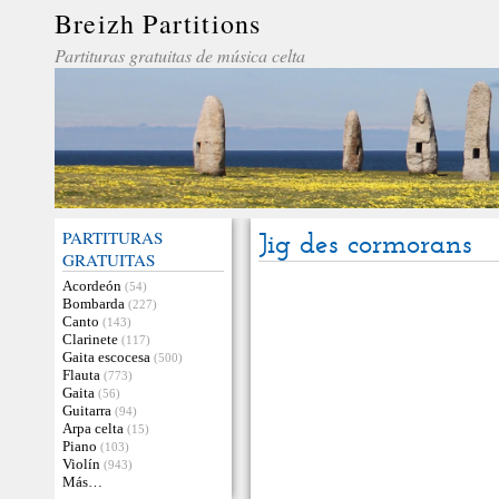
Breizh Partitions
Partituras gratuitas de música celta
PARTITURAS
Jig des cormorans
GRATUITAS
Acordeón
(54)
Bombarda
(227)
Canto
(143)
Clarinete
(117)
Gaita escocesa
(500)
Flauta
(773)
Gaita
(56)
Guitarra
(94)
Arpa celta
(15)
Piano
(103)
Violín
(943)
Más…