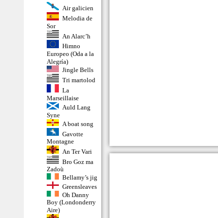
Air galicien
Melodia de
Sor
An Alarc’h
Himno
Europeo (Oda a la
Alegría)
Jingle Bells
Tri martolod
La
Marseillaise
Auld Lang
Syne
A boat song
Gavotte
Montagne
An Ter Vari
Bro Goz ma
Zadoù
Bellamy’s jig
Greensleaves
Oh Danny
Boy (Londonderry
Aire)