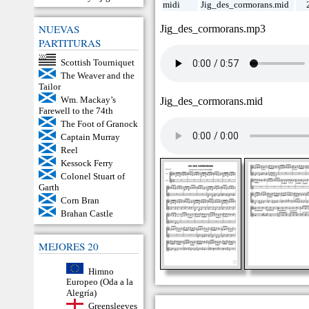
midi
Jig_des_cormorans.mid
NUEVAS
Jig_des_cormorans.mp3
PARTITURAS
Scottish Tourniquet
The Weaver and the
Tailor
Wm. Mackay’s
Jig_des_cormorans.mid
Farewell to the 74th
The Foot of Granock
Captain Murray
Reel
Kessock Ferry
Colonel Stuart of
Garth
Corn Bran
Brahan Castle
MEJORES 20
Himno
Europeo (Oda a la
Alegría)
Greensleeves