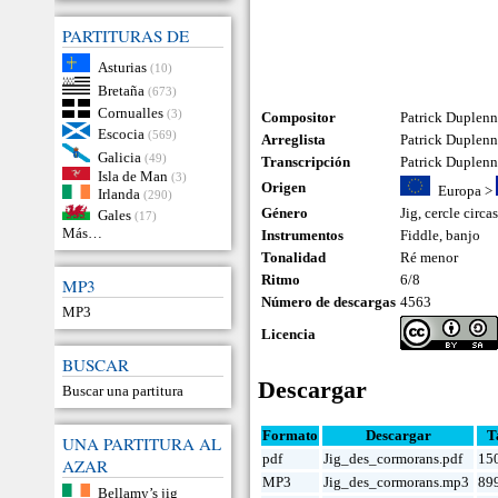
PARTITURAS DE
Asturias
(10)
Bretaña
(673)
Cornualles
(3)
Compositor
Patrick Duplenn
Escocia
(569)
Arreglista
Patrick Duplen
Galicia
(49)
Transcripción
Patrick Duplen
Isla de Man
(3)
Origen
Europa
>
Irlanda
(290)
Género
Jig
,
cercle circa
Gales
(17)
Más…
Instrumentos
Fiddle
,
banjo
Tonalidad
Ré menor
Ritmo
6/8
MP3
Número de descargas
4563
MP3
Licencia
BUSCAR
Descargar
Buscar una partitura
Formato
Descargar
T
UNA PARTITURA AL
pdf
Jig_des_cormorans.pdf
15
AZAR
MP3
Jig_des_cormorans.mp3
89
Bellamy’s jig