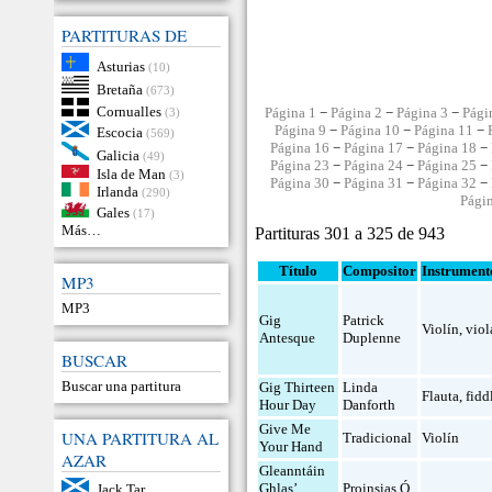
PARTITURAS DE
Asturias
(10)
Bretaña
(673)
Cornualles
Página 1
−
Página 2
−
Página 3
−
Pági
(3)
Página 9
−
Página 10
−
Página 11
−
Escocia
(569)
Página 16
−
Página 17
−
Página 18
−
Galicia
(49)
Página 23
−
Página 24
−
Página 25
−
Isla de Man
(3)
Página 30
−
Página 31
−
Página 32
−
Irlanda
(290)
Pági
Gales
(17)
Más…
Partituras 301 a 325 de 943
Título
Compositor
Instrument
MP3
MP3
Gig
Patrick
Violín
,
viol
Antesque
Duplenne
BUSCAR
Buscar una partitura
Gig Thirteen
Linda
Flauta
,
fidd
Hour Day
Danforth
Give Me
UNA PARTITURA AL
Tradicional
Violín
Your Hand
AZAR
Gleanntáin
Ghlas’
Proinsias Ó
Jack Tar