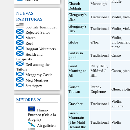
Fiddle
Ghaoth
Maonaigh
Dobhair
NUEVAS
Glengarry’s
Tradicional
Violín
,
viol
PARTITURAS
Dirk
Glengarry’s
Scottish Tourniquet
Tradicional
Violín
,
viol
Dirk
Rejected Suitor
Violín
,
March
Globe
eNoz
violonchel
Reel
piano
Roggart Volunteers
God is so
Health and
Tradicional
Canto
good
Prosperity
Deil among the
Good
Patty Hill y
Tailors
Morning to
Mildred J.
Canto
,
pia
Meggerny Castle
All
Hill
Meg Merrilees
Strathspey
Gortoz
Patrick
Oboe
,
violí
Toucan
Duplenne
MEJORES 20
Violín
,
Grasober
Tradicional
guitarra
Himno
Green
Europeo (Oda a la
Mountain
Alegría)
(The Maid
Tradicional
Violín
Air galicien
Behind the