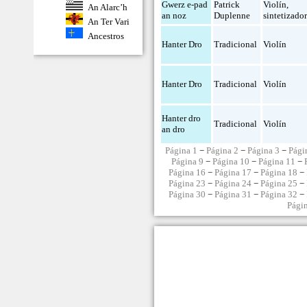
Gwerz e-pad
Patrick
Violín
,
An Alarc’h
an noz
Duplenne
sintetizado
An Ter Vari
Ancestros
Hanter Dro
Tradicional
Violín
Hanter Dro
Tradicional
Violín
Hanter dro
Tradicional
Violín
an dro
Página 1
−
Página 2
−
Página 3
−
Pági
Página 9
−
Página 10
−
Página 11
−
Página 16
−
Página 17
−
Página 18
−
Página 23
−
Página 24
−
Página 25
−
Página 30
−
Página 31
−
Página 32
−
Pági