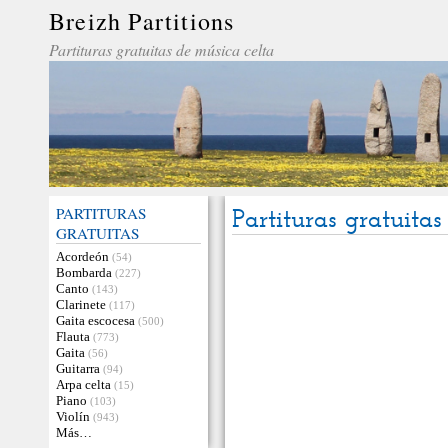
Breizh Partitions
Partituras gratuitas de música celta
PARTITURAS
Partituras gratuitas
GRATUITAS
Acordeón
(54)
Bombarda
(227)
Canto
(143)
Clarinete
(117)
Gaita escocesa
(500)
Flauta
(773)
Gaita
(56)
Guitarra
(94)
Arpa celta
(15)
Piano
(103)
Violín
(943)
Más…