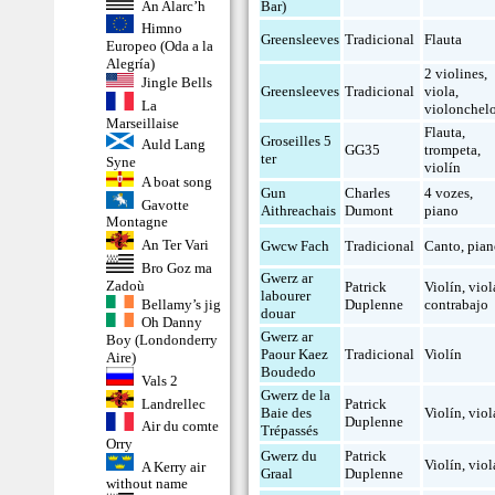
An Alarc’h
Bar)
Himno
Greensleeves
Tradicional
Flauta
Europeo (Oda a la
Alegría)
2 violines
,
Jingle Bells
Greensleeves
Tradicional
viola
,
La
violonchel
Marseillaise
Flauta
,
Groseilles 5
Auld Lang
GG35
trompeta
,
ter
Syne
violín
A boat song
Gun
Charles
4 vozes
,
Gavotte
Aithreachais
Dumont
piano
Montagne
An Ter Vari
Gwcw Fach
Tradicional
Canto
,
pia
Bro Goz ma
Gwerz ar
Zadoù
Patrick
Violín
,
viol
labourer
Bellamy’s jig
Duplenne
contrabajo
douar
Oh Danny
Gwerz ar
Boy (Londonderry
Paour Kaez
Tradicional
Violín
Aire)
Boudedo
Vals 2
Gwerz de la
Landrellec
Patrick
Baie des
Violín
,
viol
Duplenne
Air du comte
Trépassés
Orry
Gwerz du
Patrick
Violín
,
viol
A Kerry air
Graal
Duplenne
without name